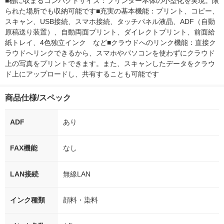
■棚に収まるコンパクトサイズ：プリンター本体の小型化を実現。限
られた場所でも収納可能です■充実の基本機能：プリント、コピー、
スキャン、USB接続、スマホ接続、タッチパネル液晶、ADF（自動
原稿送り装置）、自動両面プリント、ダイレクトプリント、前面給
紙トレイ、4色独立インク　など■クラウドへのリンク機能：直接ク
ラウドへリンクできるから、スマホやパソコンを使わずにクラウド
上の写真をプリントできます。また、スキャンしたデータをクラウ
ド上にアップロードし、共有することも可能です
商品仕様/スペック
ADF
あり
FAX機能
なし
LAN接続
無線LAN
インク種類
顔料・染料