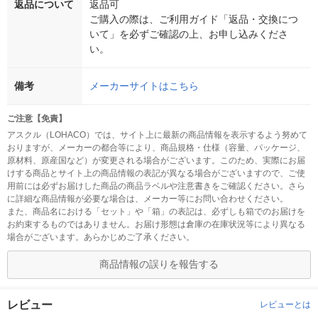
返品について
返品可
ご購入の際は、ご利用ガイド「返品・交換につ
いて」を必ずご確認の上、お申し込みくださ
い。
備考
メーカーサイトはこちら
ご注意【免責】
アスクル（LOHACO）では、サイト上に最新の商品情報を表示するよう努めて
おりますが、メーカーの都合等により、商品規格・仕様（容量、パッケージ、
原材料、原産国など）が変更される場合がございます。このため、実際にお届
けする商品とサイト上の商品情報の表記が異なる場合がございますので、ご使
用前には必ずお届けした商品の商品ラベルや注意書きをご確認ください。さら
に詳細な商品情報が必要な場合は、メーカー等にお問い合わせください。
また、商品名における「セット」や「箱」の表記は、必ずしも箱でのお届けを
お約束するものではありません。お届け形態は倉庫の在庫状況等により異なる
場合がございます。あらかじめご了承ください。
商品情報の誤りを報告する
レビュー
レビューとは