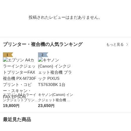
投稿されたレビューはまだありません。
プリンター・複合機の人気ランキング
もっと見る
1
2
エプソン A4カラーイ
キヤノン(Canon) イン
ンクジェットプリンタ
クジェット複合機 ブ
ーFAX複合機 PX-M73
19,800
ラック PIXUS TS763
23,650
円
円
0F プリント・コピ
0BK 1台
ー・スキャン・FAX E
最近見た商品
PSON