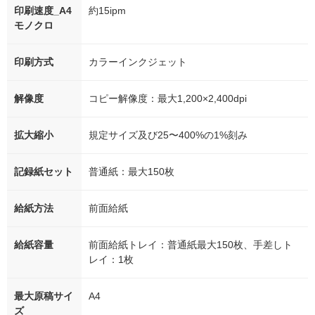
印刷速度_A4
約15ipm
モノクロ
印刷方式
カラーインクジェット
解像度
コピー解像度：最大1,200×2,400dpi
拡大縮小
規定サイズ及び25〜400%の1%刻み
記録紙セット
普通紙：最大150枚
給紙方法
前面給紙
給紙容量
前面給紙トレイ：普通紙最大150枚、手差しト
レイ：1枚
最大原稿サイ
A4
ズ