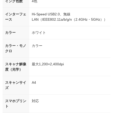
インク色数
4色
インターフェ
Hi-Speed USB2.0、無線
ース
LAN（IEEE802.11a/b/g/n（2.4GHz・5GHz））
カラー
ホワイト
カラー・モノ
カラー
クロ
スキャナ解像
最大1,200×2,400dpi
度（光学）
スキャンサイ
A4
ズ
スマホプリン
対応
ト