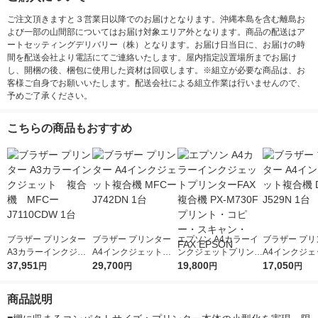
ご注文頂きますと３営業日以降でのお届けとなります。沖縄本島を含む離島お
よび一部の山間部についてはお届け対象エリア外となります。商品の配送はア
ートセッティングデリバリー（株）となります。お届け日当日に、お届けの時
間を配送会社より電話にてご連絡いたします。屋内指定設置場所までお届け
し、開梱の後、梱包に使用した資材は回収します。※組立が必要な商品は、お
客様ご自身でお願いいたします。配送会社による組立作業は行いませんので、
予めご了承ください。
こちらの商品もおすすめ
ブラザー プリンター
ブラザー プリンター
エプソン A4カラーイ
ブラザー プリ
A3カラーインクジェ
A4インクジェット複
ンクジェットプリンタ
A4インクジェ
ット 複合機 MFC
37,951
合機 MFCーJ742DN 1
29,700
ーFAX複合機 PX-M73
19,800
合機 DCPーJ5
17,050
円
円
円
円
ーJ7110CDW 1台
台
0F プリント・コピ
台
ー・スキャン・FAX E
商品説明
PSON