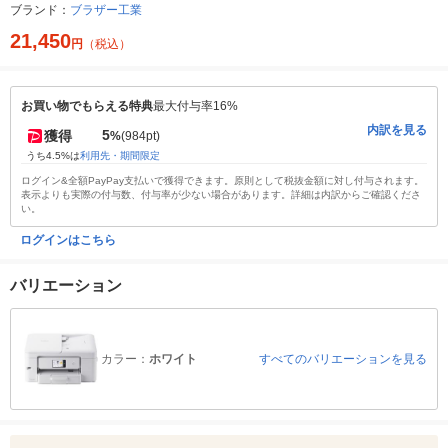
ブランド：
ブラザー工業
21,450
円
（税込）
お買い物でもらえる特典
最大付与率16%
内訳を見る
5
獲得
%
(984pt)
うち4.5%は
利用先・期間限定
ログイン&全額PayPay支払いで獲得できます。原則として税抜金額に対し付与されます。
表示よりも実際の付与数、付与率が少ない場合があります。詳細は内訳からご確認くださ
い。
ログインはこちら
バリエーション
カラー：
ホワイト
すべてのバリエーションを見る