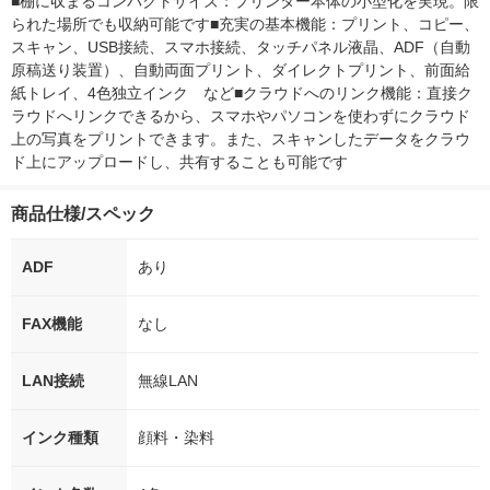
■棚に収まるコンパクトサイズ：プリンター本体の小型化を実現。限
られた場所でも収納可能です■充実の基本機能：プリント、コピー、
スキャン、USB接続、スマホ接続、タッチパネル液晶、ADF（自動
原稿送り装置）、自動両面プリント、ダイレクトプリント、前面給
紙トレイ、4色独立インク　など■クラウドへのリンク機能：直接ク
ラウドへリンクできるから、スマホやパソコンを使わずにクラウド
上の写真をプリントできます。また、スキャンしたデータをクラウ
ド上にアップロードし、共有することも可能です
商品仕様/スペック
ADF
あり
FAX機能
なし
LAN接続
無線LAN
インク種類
顔料・染料