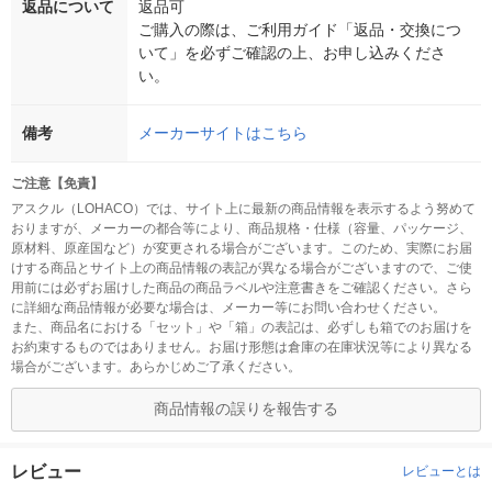
返品について
返品可
ご購入の際は、ご利用ガイド「返品・交換につ
いて」を必ずご確認の上、お申し込みくださ
い。
備考
メーカーサイトはこちら
ご注意【免責】
アスクル（LOHACO）では、サイト上に最新の商品情報を表示するよう努めて
おりますが、メーカーの都合等により、商品規格・仕様（容量、パッケージ、
原材料、原産国など）が変更される場合がございます。このため、実際にお届
けする商品とサイト上の商品情報の表記が異なる場合がございますので、ご使
用前には必ずお届けした商品の商品ラベルや注意書きをご確認ください。さら
に詳細な商品情報が必要な場合は、メーカー等にお問い合わせください。
また、商品名における「セット」や「箱」の表記は、必ずしも箱でのお届けを
お約束するものではありません。お届け形態は倉庫の在庫状況等により異なる
場合がございます。あらかじめご了承ください。
商品情報の誤りを報告する
レビュー
レビューとは