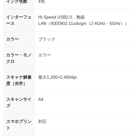
インク色数
4色
インターフェ
Hi-Speed USB2.0、無線
ース
LAN（IEEE802.11a/b/g/n（2.4GHz・5GHz））
カラー
ブラック
カラー・モノ
カラー
クロ
スキャナ解像
最大1,200×2,400dpi
度（光学）
スキャンサイ
A4
ズ
スマホプリン
対応
ト