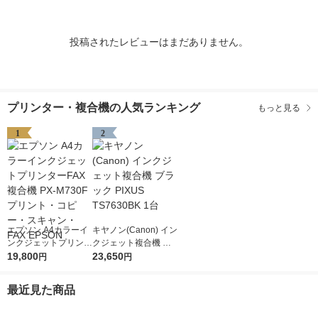
投稿されたレビューはまだありません。
プリンター・複合機の人気ランキング
もっと見る
1
2
エプソン A4カラーイ
キヤノン(Canon) イン
ンクジェットプリンタ
クジェット複合機 ブ
ーFAX複合機 PX-M73
19,800
ラック PIXUS TS763
23,650
円
円
0F プリント・コピ
0BK 1台
ー・スキャン・FAX E
最近見た商品
PSON