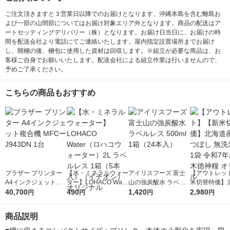
ご注文頂きますと３営業日以降でのお届けとなります。沖縄本島を含む離島お
よび一部の山間部についてはお届け対象エリア外となります。商品の配送はア
ートセッティングデリバリー（株）となります。お届け日当日に、お届けの時
間を配送会社より電話にてご連絡いたします。屋内指定設置場所までお届け
し、開梱の後、梱包に使用した資材は回収します。※組立が必要な商品は、お
客様ご自身でお願いいたします。配送会社による組立作業は行いませんので、
予めご了承ください。
こちらの商品もおすすめ
ブラザー プリンター
【水・ミネラルウォー
アイリスフーズ 富士
【アウトレッ
A4インクジェット複
ター】LOHACO Wate
山の強炭酸水 ラベル
米切替特価】
合機 MFCーJ943DN 1
40,700
r（ロハコウォータ
490
レス 500ml 1箱（24
1,420
ななつぼし 無洗
2,980
円
円
円
円
台
ー）2L ラベルレス 1
本入）
g 1袋 令和7年
箱（5本入）（イチオ
徳神糧 オリジ
商品説明
シ） オリジナル