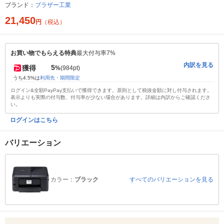
ブランド：
ブラザー工業
21,450
円
（税込）
お買い物でもらえる特典
最大付与率7%
内訳を見る
5
獲得
%
(984pt)
うち4.5%は
利用先・期間限定
ログイン&全額PayPay支払いで獲得できます。原則として税抜金額に対し付与されます。
表示よりも実際の付与数、付与率が少ない場合があります。詳細は内訳からご確認くださ
い。
ログインはこちら
バリエーション
カラー：
ブラック
すべてのバリエーションを見る