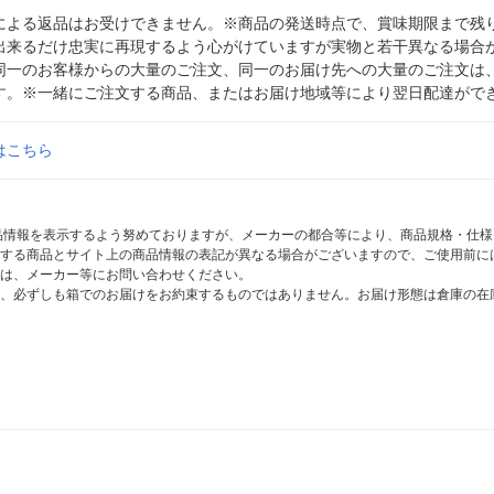
による返品はお受けできません。※商品の発送時点で、賞味期限まで残り
出来るだけ忠実に再現するよう心がけていますが実物と若干異なる場合
同一のお客様からの大量のご注文、同一のお届け先への大量のご注文は
す。※一緒にご注文する商品、またはお届け地域等により翌日配達がで
はこちら
商品情報を表示するよう努めておりますが、メーカーの都合等により、商品規格・仕
する商品とサイト上の商品情報の表記が異なる場合がございますので、ご使用前に
は、メーカー等にお問い合わせください。
、必ずしも箱でのお届けをお約束するものではありません。お届け形態は倉庫の在