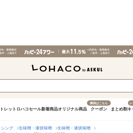
獲得はこちら
レ
トレット
ロハコセール
新着商品
オリジナル商品
クーポン
まとめ割
キ
ッシング
生味噌・液状味噌
生味噌・液状味噌