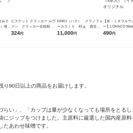
せみそ
ビスケット クラッカー ルヴ
HAKU（ハク） メラノフォ
【水・ミネラルウ
×2）使い
ァン クラッカー全粒粉 9
ーカスＩＶ 45ｇ 資生
ー】LOHACO Wa
噌 コ
パック入 1個
堂 おまけ付き
コウォーター）2L
324
11,000
490
円
円
円
仕立
ス 1箱（5本入）
シ） オリジナル
り90日以上の商品をお届けします。

づらい」、「カップは量が少なくなっても場所をとるし
袋にジップをつけました。主原料に厳選した国内産原料
したあわせ味噌です。