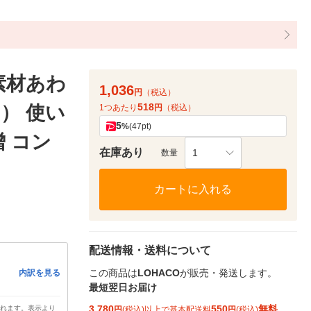
素材あわ
1,036
円
（税込）
518
2） 使い
1つあたり
円
（税込）
5
%
(47pt)
 コン
在庫あり
1
数量
カートに入れる
配送情報・送料について
この商品は
LOHACO
が販売・発送します。
内訳を見る
最短翌日お届け
3,780
550
無料
されます。表示より
円
(税込)以上で基本配送料
円
(税込)