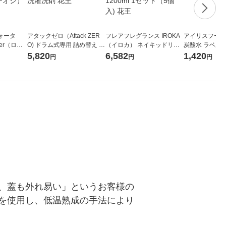
ォータ
アタックゼロ（Attack ZER
フレアフレグランス IROKA
アイリスフーズ
ter（ロハ
O) ドラム式専用 詰め替え メ
（イロカ） ネイキッドリリ
炭酸水 ラベルレス
 ラベルレ
ガジャンボ 2300g 1セット
ーの香り 柔軟剤 詰め替え 超
箱（24本入）
5,820
6,582
1,420
円
円
円
（イチオ
（2個入) 洗濯洗剤 花王
特大 1200ml 1セット（5個
入) 花王
、蓋も外れ易い」というお客様の
を使用し、低温熟成の手法により