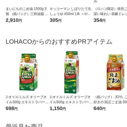
まいにちのこめ油 1500g 3
キッコーマン しぼりたて生
（ロハコ限定）焙煎
個 （紙パック）三和油脂 国
しょうゆ 450ml 1本 ＜やわ
深い味わい 胡麻ドレ
産 米油 業務用 大容量 特大
らか密封ボトル＞ 醤油 しょ
グ 490ml 1本 エ
2,910
305
354
円
円
円
う油 調味料（イチオシ）
フーズ ごまドレッシン
マ（イチオシ） オリ
LOHACOからのおすすめPRアイテム
J-オイルミルズ オリーブオ
J-オイルミルズ オリーブオ
（紙パック） JOYL 
イル300g エキストラバージ
イル500g エキストラバージ
好きの 純正ごま油 300
ン スペイン産オリーブ100%
ン スペイン産オリーブ100%
味の素 J-オイルミル
698
1,150
640
円
円
円
1本（紙パック） JOYL
1本（紙パック） JOYL
最近見た商品