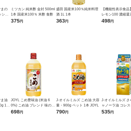
ごまの
ミツカン 純米酢 金封 500ml
盛田 国産米100％純米料理
【機能性表示食品
ッシン
1本 国産米100％ 米酢 食酢
酒 1L 1本
レモン100 濃縮
スエスケイ
果汁100％ 450m
375
363
498
円
円
円
グ ゴ
ッカサッポロ
ジナル
ごま油
JOYL こめ豊味油 (米油 6
J-オイルミルズ こめ油 大容
J-オイルミルズ 
g 1本
0%) こめ油 ブレンド 味の素
量・900g ペット 1本 JOYL
ャノーラ油 コレ
ズ
J-オイルミルズ 900g ペット
ゼロ 700g 1本 
698
790
535
円
円
円
1本
食用油 JOYL