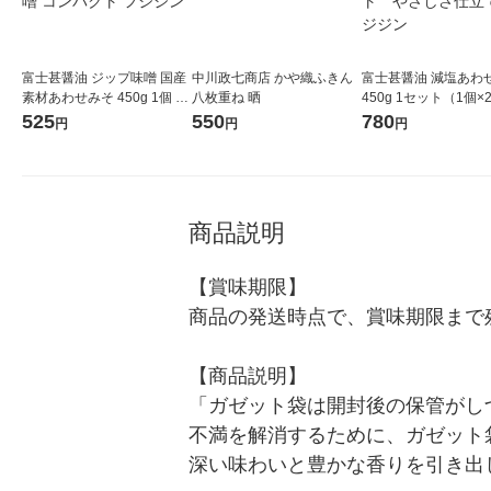
富士甚醤油 ジップ味噌 国産
中川政七商店 かや織ふきん
富士甚醤油 減塩あわ
素材あわせみそ 450g 1個 使
八枚重ね 晒
450g 1セット（1個
いやすいジップ付き味噌 あ
やすいジップ付き 味
525
550
780
円
円
円
わせ味噌 コンパクト フジジ
ンパクト やさしさ
ン
て フジジン
商品説明
【賞味期限】

商品の発送時点で、賞味期限まで残
【商品説明】

「ガゼット袋は開封後の保管がし
不満を解消するために、ガゼット
深い味わいと豊かな香りを引き出