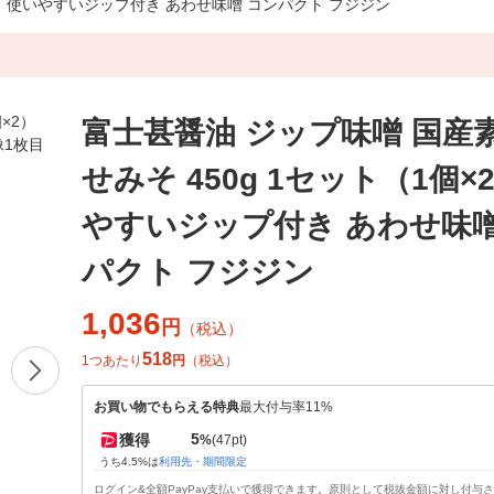
2） 使いやすいジップ付き あわせ味噌 コンパクト フジジン
富士甚醤油 ジップ味噌 国産
せみそ 450g 1セット（1個×
やすいジップ付き あわせ味噌
パクト フジジン
1,036
円
（税込）
518
1つあたり
円
（税込）
お買い物でもらえる特典
最大付与率11%
5
獲得
%
(47pt)
うち4.5%は
利用先・期間限定
ログイン&全額PayPay支払いで獲得できます。原則として税抜金額に対し付与