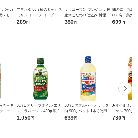
】ポッカ
アヲハタ 55 3種のミックス
キッコーマン マンジョウ 国
味の素 丸鶏が
還元レモン
（リンゴ・イチゴ・ブド
産米こだわり仕込み 料理の
00g袋 鶏ガ
l 1個 ポ
ウ）150g 1個
清酒 500ml 1本 （国産米100
プの素
289
380
609
円
円
円
使用 食塩無添加 無塩）
さらさらキ
JOYL オリーブオイル エク
JOYL ダブルハーフ サラダ
J-オイルミルズ
ステロール
ストラバージン 400g 瓶 1本
油 900g ペット 1本 ( 使用量
こめ油 700g 
（紙パック）
( オリーブオイル 100％ ) J-
1/2 コレステロール0 ) 味の
ク）米油 JOYL
1,050
639
730
円
円
円
オイルミルズ
素 J-オイルミルズ