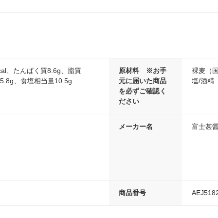
cal、たんぱく質8.6g、脂質
原材料 ※お手
裸麦（
5.8g、食塩相当量10.5g
元に届いた商品
塩/酒精
を必ずご確認く
ださい
メーカー名
富士甚
商品番号
AEJ518