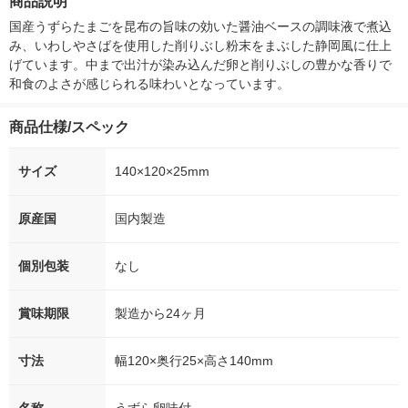
商品説明
シ） オリジナル
（5個入) 花王
国産うずらたまごを昆布の旨味の効いた醤油ベースの調味液で煮込
み、いわしやさばを使用した削りぶし粉末をまぶした静岡風に仕上
げています。中まで出汁が染み込んだ卵と削りぶしの豊かな香りで
和食のよさが感じられる味わいとなっています。
商品仕様/スペック
サイズ
140×120×25mm
原産国
国内製造
個別包装
なし
賞味期限
製造から24ヶ月
寸法
幅120×奥行25×高さ140mm