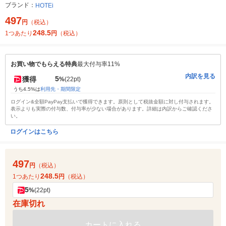
ブランド：
HOTEi
497
円
（税込）
248.5
1つあたり
円
（税込）
お買い物でもらえる特典
最大付与率11%
内訳を見る
5
獲得
%
(22pt)
うち4.5%は
利用先・期間限定
ログイン&全額PayPay支払いで獲得できます。原則として税抜金額に対し付与されます。
表示よりも実際の付与数、付与率が少ない場合があります。詳細は内訳からご確認くださ
い。
ログインはこちら
497
円
（税込）
248.5
1つあたり
円
（税込）
5
%
(22pt)
在庫切れ
カートに入れる