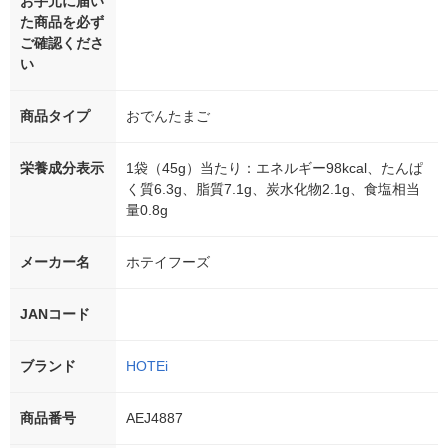
お手元に届い
た商品を必ず
ご確認くださ
い
商品タイプ
おでんたまご
栄養成分表示
1袋（45g）当たり：エネルギー98kcal、たんぱ
く質6.3g、脂質7.1g、炭水化物2.1g、食塩相当
量0.8g
メーカー名
ホテイフーズ
JANコード
ブランド
HOTEi
商品番号
AEJ4887