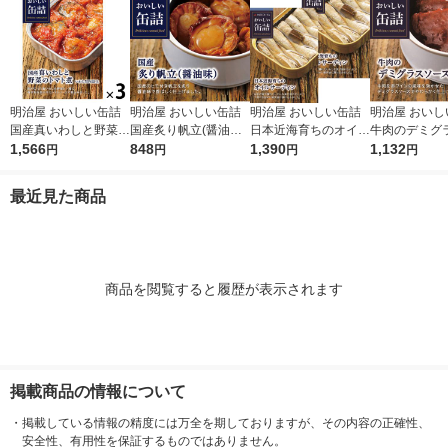
明治屋 おいしい缶詰
明治屋 おいしい缶詰
明治屋 おいしい缶詰
明治屋 おいし
国産真いわしと野菜の
国産炙り帆立(醤油味)
日本近海育ちのオイル
牛肉のデミグ
トマト煮 1セット（3
1,566
425529 1缶
848
サーディン 1セット
1,390
ス味 1セット
1,132
円
円
円
円
缶）
（2缶）
最近見た商品
商品を閲覧すると履歴が表示されます
掲載商品の情報について
・
掲載している情報の精度には万全を期しておりますが、その内容の正確性、
安全性、有用性を保証するものではありません。