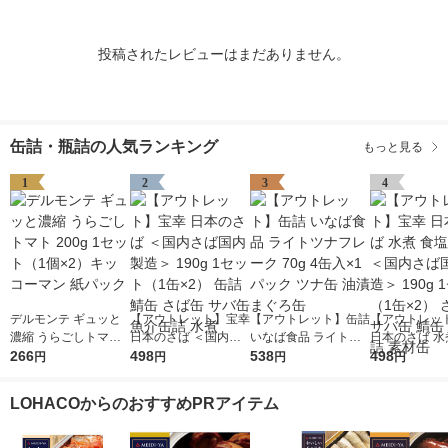
投稿されたレビューはまだありません。
缶詰・瓶詰の人気ランキング
もっと見る
1
2
3
4
デルモンテ ギュッと
【アウトレット】宝幸
【アウトレット】缶詰
【アウトレッ
濃縮 うらごしトマト
日本のさば ＜国内さ
いなば食品 ライトツ
日本のさば 水
200g 1セット（1個×
266
ば国内製造＞ 190g 1
498
ナフレーク 70g 4缶入
538
不使用 ＜国内
498
円
円
円
円
2）キッコーマン 紙パ
セット（1缶×2） 缶詰
×1パック ツナ缶 油漬
内製造＞ 190
ック
鯖缶 さば缶 サバ缶 魚
まぐろ缶
ト（1缶×2）
LOHACOからのおすすめPRアイテム
介缶詰 水煮
サバ缶 鯖缶 
素材缶