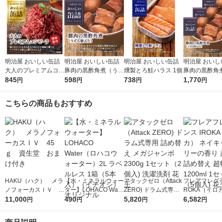
明治屋 おいしい缶詰
明治屋 おいしい缶詰
明治屋 おいしい缶詰
明治屋 おいし
大人のプレミアムコン
豚肉の黒酢角煮（うず
燻製とろ鮭ハラス 1個
豚肉の黒酢角
ビーフ 燻製風味 1個
845
ら卵入り） 1個
598
738
ら卵入り） 1
1,770
円
円
円
円
（3個）
こちらの商品もおすすめ
HAKU（ハク） メラ
【水・ミネラルウォー
アタックゼロ（Attack
フレアフレグラ
ノフォーカスＩＶ 4
ター】LOHACO Wate
ZERO) ドラム式専用
ROKA（イロ
5ｇ 資生堂 おまけ
11,000
r（ロハコウォータ
490
詰め替え メガジャン
5,820
イキッドリリ
6,582
円
円
円
円
付き
ー）2L ラベルレス 1
ボ 2300g 1セット（2
柔軟剤 詰め替
箱（5本入）（イチオ
個入) 洗濯洗剤 花王
大 1200ml 