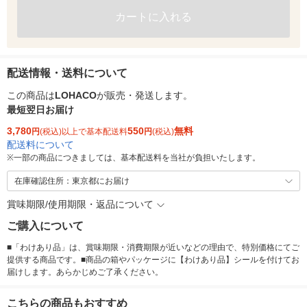
カートに入れる
配送情報・送料について
この商品は
LOHACO
が販売・発送します。
最短翌日お届け
3,780
550
無料
円
(税込)以上で基本配送料
円
(税込)
配送料について
※
一部の商品につきましては、基本配送料を当社が負担いたします。
在庫確認住所：東京都にお届け
賞味期限/使用期限・返品について
ご購入について
■「わけあり品」は、賞味期限・消費期限が近いなどの理由で、特別価格にてご
提供する商品です。■商品の箱やパッケージに【わけあり品】シールを付けてお
届けします。あらかじめご了承ください。
こちらの商品もおすすめ