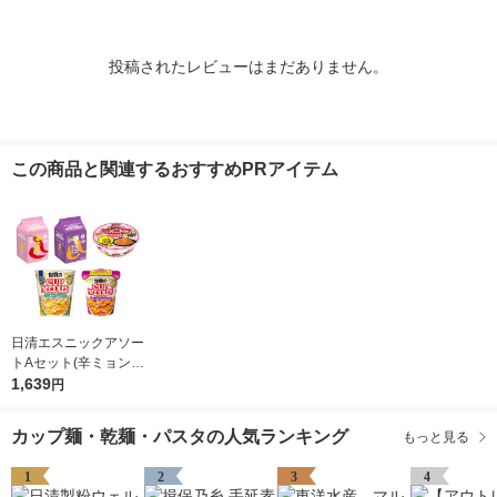
投稿されたレビューはまだありません。
この商品と関連するおすすめPRアイテム
日清エスニックアソー
トAセット(辛ミョン2
種各1パック+ポック
1,639
円
ンミョンカップ1食＋
世界のカップヌードル
カップ麺・乾麺・パスタの人気ランキング
もっと見る
2種各1食)
1
2
3
4