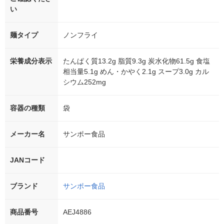
い
麺タイプ
ノンフライ
栄養成分表示
たんぱく質13.2g 脂質9.3g 炭水化物61.5g 食塩
相当量5.1g めん・かやく2.1g スープ3.0g カル
シウム252mg
容器の種類
袋
メーカー名
サンポー食品
JANコード
ブランド
サンポー食品
商品番号
AEJ4886