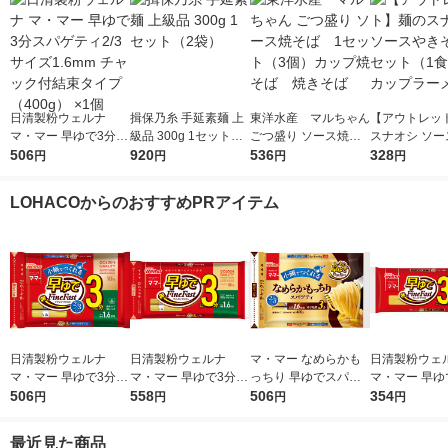
日清製粉ウェルナ
揖保乃糸 手延素麺 上
東洋水産 マルちゃん
【アウトレッ
マ・マー 早ゆで3分ス
級品 300g 1セット（2
ごつ盛り ソース焼そ
スナオシ ソー
パゲティ2/3サイズ1.6
506
袋）
920
ば 1セット（3個）
536
そば 1セット
328
円
円
円
円
mm チャック付結束タ
カップ焼そば 焼きそ
3） カップラ
イプ （400g） ×1個
ば
LOHACOからのおすすめPRアイテム
日清製粉ウェルナ
日清製粉ウェルナ
マ・マー なめらかも
日清製粉ウェ
マ・マー 早ゆで3分ス
マ・マー 早ゆで3分ス
っちり 早ゆでスパゲ
マ・マー 早ゆ
パゲティ2/3サイズ1.6
506
パゲティ 1.6mm チャ
558
ティ 2/3サイズ チャッ
506
ゲティ FineFa
354
円
円
円
円
mm チャック付結束タ
ック付結束タイプ (50
ク付結束 400g 1個 日
んぱくタイプ 1
イプ （400g） ×1個
0g) ×1個
清製粉ウェルナ パス
300g ×1個
最近見た商品