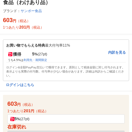
食品（わけあり品）
ブランド：
サンポー食品
603
円
（税込）
201
1つあたり
円
（税込）
お買い物でもらえる特典
最大付与率11%
内訳を見る
5
獲得
%
(27pt)
うち4.5%は
利用先・期間限定
ログイン&全額PayPay支払いで獲得できます。原則として税抜金額に対し付与されます。
表示よりも実際の付与数、付与率が少ない場合があります。詳細は内訳からご確認くださ
い。
ログインはこちら
603
円
（税込）
201
1つあたり
円
（税込）
5
%
(27pt)
在庫切れ