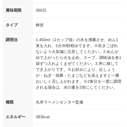
賞味期限
360日
タイプ
棒状
調理法
1.450ml（2カップ強）の水を沸騰させ、めん1
束を入れ、2分30秒程ゆでます。※吹きこぼれ
ないよう火加減に注意してください。2.めんが
ゆで上がったら火を止め、スープ、調味油を各1
袋ずつ入れよくまぜてください。3.丼に移して
でき上がりです。※お好みにより、紅しょう
が・ねぎ・焼豚・たまごなどを添えますと一層
おいしく召し上がれます。※2食分を一度に調理
される場合は、水の量を2倍にしてください。
種類
丸幸ラーメンセンター監修
エネルギー
383kcal