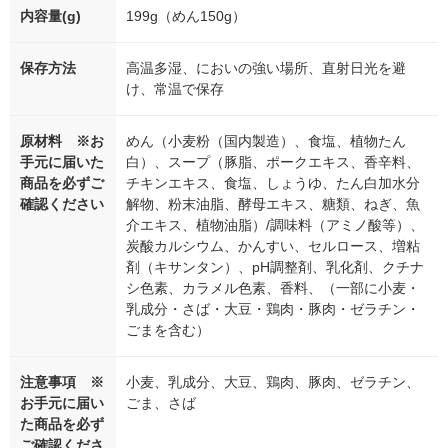
内容量(g)
199g（めん150g）
保存方法
高温多湿、においの強い場所、直射日光を避
け、常温で保存
原材料 ※お
めん（小麦粉（国内製造）、食塩、植物たん
手元に届いた
白）、スープ（豚脂、ポークエキス、香辛料、
商品を必ずご
チキンエキス、食塩、しょうゆ、たん白加水分
確認ください
解物、粉末油脂、酵母エキス、糖類、ねぎ、魚
介エキス、植物油脂）/調味料（アミノ酸等）、
炭酸カルシウム、かんすい、セルロース、増粘
剤（キサンタン）、pH調整剤、乳化剤、クチナ
シ色素、カラメル色素、香料、（一部に小麦・
乳成分・さば・大豆・鶏肉・豚肉・ゼラチン・
ごまを含む）
注意事項 ※
小麦、乳成分、大豆、鶏肉、豚肉、ゼラチン、
お手元に届い
ごま、さば
た商品を必ず
ご確認くださ