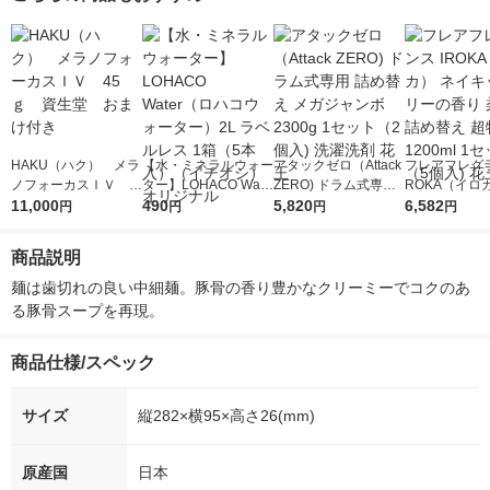
HAKU（ハク） メラ
【水・ミネラルウォー
アタックゼロ（Attack
フレアフレグラ
ノフォーカスＩＶ 4
ター】LOHACO Wate
ZERO) ドラム式専用
ROKA（イロ
5ｇ 資生堂 おまけ
11,000
r（ロハコウォータ
490
詰め替え メガジャン
5,820
イキッドリリ
6,582
円
円
円
円
付き
ー）2L ラベルレス 1
ボ 2300g 1セット（2
柔軟剤 詰め替
箱（5本入）（イチオ
個入) 洗濯洗剤 花王
大 1200ml 
商品説明
シ） オリジナル
（5個入) 花王
麺は歯切れの良い中細麺。豚骨の香り豊かなクリーミーでコクのあ
る豚骨スープを再現。
商品仕様/スペック
サイズ
縦282×横95×高さ26(mm)
原産国
日本