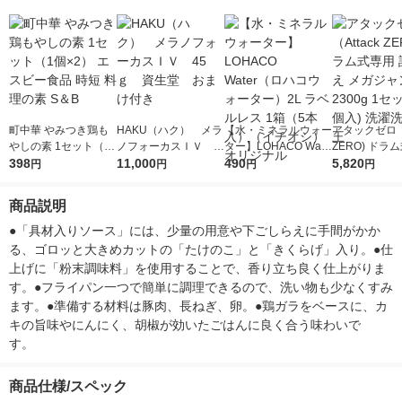
町中華 やみつき鶏も
HAKU（ハク） メラ
【水・ミネラルウォー
アタックゼロ（A
やしの素 1セット（1
ノフォーカスＩＶ 4
ター】LOHACO Wate
ZERO) ドラ
個×2） エスビー食品
398
5ｇ 資生堂 おまけ
11,000
r（ロハコウォータ
490
詰め替え メガ
5,820
円
円
円
円
時短 料理の素 S＆B
付き
ー）2L ラベルレス 1
ボ 2300g 1
箱（5本入）（イチオ
個入) 洗濯洗剤
商品説明
シ） オリジナル
●「具材入りソース」には、少量の用意や下ごしらえに手間がかか
る、ゴロッと大きめカットの「たけのこ」と「きくらげ」入り。●仕
上げに「粉末調味料」を使用することで、香り立ち良く仕上がりま
す。●フライパン一つで簡単に調理できるので、洗い物も少なくすみ
ます。●準備する材料は豚肉、長ねぎ、卵。●鶏ガラをベースに、カ
キの旨味やにんにく、胡椒が効いたごはんに良く合う味わいで
す。　　
商品仕様/スペック