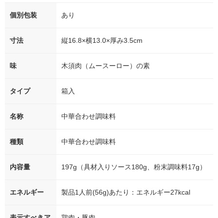
個別包装
あり
寸法
縦16.8×横13.0×厚み3.5cm
味
木須肉（ムースーロー）の素
タイプ
箱入
名称
中華合わせ調味料
種類
中華合わせ調味料
内容量
197g（具材入りソース180g、粉末調味料17g）
エネルギー
製品1人前(56g)あたり：エネルギー27kcal
表示すべきア
鶏肉・豚肉