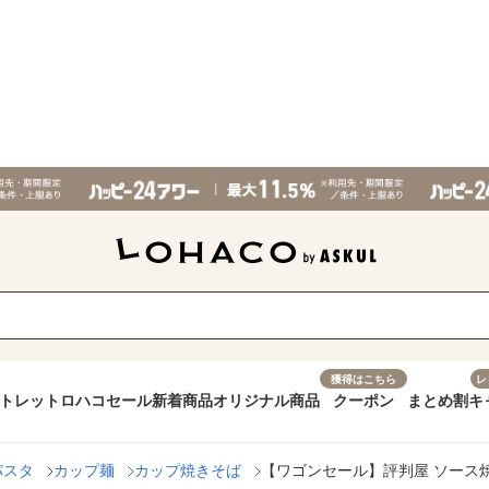
獲得はこちら
レ
トレット
ロハコセール
新着商品
オリジナル商品
クーポン
まとめ割
キ
パスタ
カップ麺
カップ焼きそば
【ワゴンセール】評判屋 ソース焼そ