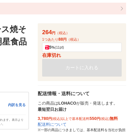
ース焼そ
264
円
（税込）
88
 明星食品
1つあたり
円
（税込）
5
%
(11pt)
在庫切れ
カートに入れる
配送情報・送料について
この商品は
LOHACO
が販売・発送します。
内訳を見る
最短翌日お届け
3,780
550
無料
円
(税込)以上で基本配送料
円
(税込)
されます。表示より
配送料について
い。
※
一部の商品につきましては、基本配送料を当社が負担