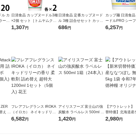
ル カ
日清食品 カップヌードル3種
日清食品 定番カップヌード
カップ麺 日清食品
ラーメ
×2個 セット［トムヤムク
ル 3種 詰合せセット カップ
ードルPRO シーフ
（イチ
ン・ラクサ・チリトマト］
麺 カップラーメン 詰め合わ
ロ) 高たんぱく＆
1,307
686
6,257
円
円
円
詰合せアソート
せアソート
に塩分控えめ 1セ
×24）
 ZER
フレアフレグランス IROKA
アイリスフーズ 富士山の強
【アウトレット】
替え メ
（イロカ） ネイキッドリリ
炭酸水 ラベルレス 500ml 1
替特価】北海道産
セット
ーの香り 柔軟剤 詰め替え 超
箱（24本入）
し 無洗米 5kg 1
6,582
1,420
2,980
円
円
円
王
特大 1200ml 1セット（5個
米 木徳神糧 オリ
入) 花王