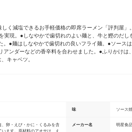
美味しく減塩できるお手軽価格の即席ラーメン「評判屋」
トを実現。●しなやかで歯切れのよい麺と、牛と鰹のだし
た。●麺はしなやかで歯切れの良いフライ麺。●ソース
リアンダーなどの香辛料を合わせました。●ふりかけは
は、キャベツ。
味
ソース
は、卵・えび・かに・くるみを含
メーカー名
明星食
ています。原材料のアオサは、え