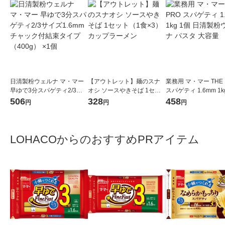
日清製粉ウェルナ マ・マー
【アウトレット】麺のスナ
業務用 マ・マー THE 
早ゆで3分スパゲティ2/3サ
オシ ソースやきそば 1セッ
スパゲティ 1.6mm 1k
イズ1.6mm チャック付結束
ト（1食×3） カップラーメ
日清製粉ウェルナ パス
506
328
458
円
円
円
タイプ （400g） ×1個
ン
容量
LOHACOからのおすすめPRアイテム