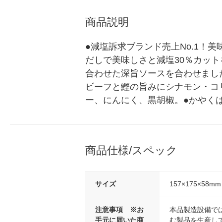
商品説明
●減塩訴求ブランド売上No.1！
だしで美味しさと減塩30％カッ
合わせた深旨ソースを合わせまし
ビーフと鰹の旨みにシナモン・コ
ー、にんにく、黒胡椒。●かやく
商品仕様/スペック
サイズ
157×175×58mm
注意事項 ※お
本品製造設備で
手元に届いた商
む製品を生産し