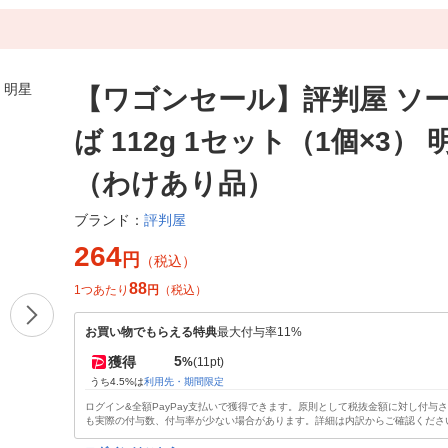
【ワゴンセール】評判屋 ソ
ば 112g 1セット（1個×3）
（わけあり品）
評判屋
ブランド：
264
円
（税込）
88
1つあたり
円
（税込）
お買い物でもらえる特典
最大付与率11%
5
獲得
%
(11pt)
うち4.5%は
利用先・期間限定
ログイン&全額PayPay支払いで獲得できます。原則として税抜金額に対し付与
も実際の付与数、付与率が少ない場合があります。詳細は内訳からご確認くださ