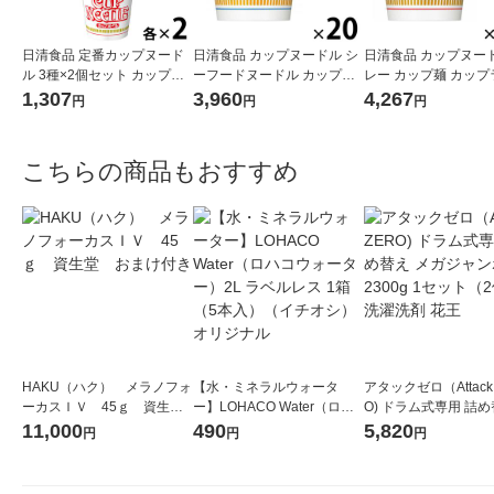
日清食品 定番カップヌード
日清食品 カップヌードル シ
日清食品 カップヌード
ル 3種×2個セット カップ麺
ーフードヌードル カップ麺
レー カップ麺 カップ
カップラーメン 詰め合わせ
カップラーメン 1セット（2
ン 1セット（20食）
1,307
3,960
4,267
円
円
円
アソート
0食）（イチオシ）
オシ）
こちらの商品もおすすめ
HAKU（ハク） メラノフォ
【水・ミネラルウォータ
アタックゼロ（Attack
ーカスＩＶ 45ｇ 資生
ー】LOHACO Water（ロハ
O) ドラム式専用 詰め
堂 おまけ付き
コウォーター）2L ラベルレ
ガジャンボ 2300g 1
11,000
490
5,820
円
円
円
ス 1箱（5本入）（イチオ
（2個入) 洗濯洗剤 花
シ） オリジナル