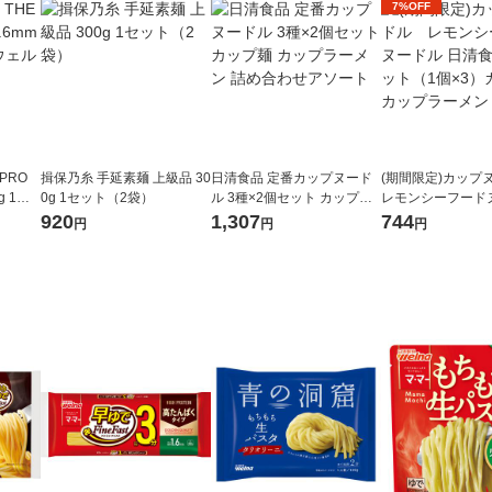
7%OFF
PRO
揖保乃糸 手延素麺 上級品 30
日清食品 定番カップヌード
(期間限定)カッ
g 1個
0g 1セット（2袋）
ル 3種×2個セット カップ麺
レモンシーフード
タ 大
カップラーメン 詰め合わせ
日清食品 1セット（
920
1,307
744
円
円
円
アソート
カップ麺 カップ