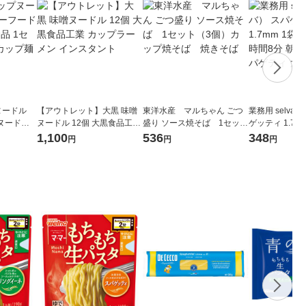
プヌードル
【アウトレット】大黒 味噌
東洋水産 マルちゃん ごつ
業務用 selva
ヌードル
ヌードル 12個 大黒食品工業
盛り ソース焼そば 1セット
ゲッティ 1.7m
1個×3）
カップラーメン インスタン
（3個）カップ焼そば 焼き
ゆで時間8分 朝
1,100
536
348
円
円
円
ラーメン
ト
そば
パゲティ 大容