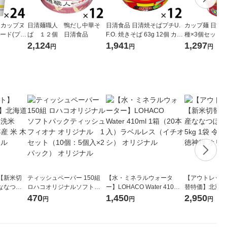
 カップヌ
日清麺職人 鴨だし中華そ
日清食品 日清焼そばプチU.
カップ麺 日清の
ード(プ
ば １２個 日清食品
F.O. 焼きそば 63g 12個 カッ
種×3個セット 
低糖質さら
プ麺ミニ カップ焼きそば
品 うどん そば
2,124
1,941
1,297
円
円
円
ット（1個
【新米切
ティッシュペーパー 150組
【水・ミネラルウォータ
【アウトレット
ななつぼ
ロハコオリジナルソフトパ
ー】LOHACO Water 410ml
替特価】北海道
袋 令和7年産
ックティッシュ フィオナ オ
1箱（20本入）ラベルレス
し 精白米 5kg
470
1,450
2,950
円
円
円
ジナル
リジナル 1セット（10個：
（イチオシ） オリジナル
米 木徳神糧 オ
5個入×2パック） オリジナ
ル