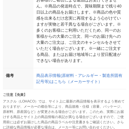
お客様のご都合による返品はお受けできませ
ん。※商品の発送時点で、賞味期限まで残り40
日以上の商品をお届けします。※商品の色や質
感を出来るだけ忠実に再現するよう心がけてい
ますが実物と若干異なる場合がございます。※
多くのお客様にご利用いただくため、同一のお
客様からの大量のご注文、同一のお届け先への
大量のご注文は、ご注文のキャンセルをさせて
いただく場合がございます。※一緒にご注文す
る商品、またはお届け地域等により翌日配達が
できない場合があります。
備考
商品表示情報(原材料・アレルギー・製造所固有
記号等)はこちら（メーカーサイト）
ご注意【免責】
アスクル（LOHACO）では、サイト上に最新の商品情報を表示するよう努めて
おりますが、メーカーの都合等により、商品規格・仕様（容量、パッケージ、
原材料、原産国など）が変更される場合がございます。このため、実際にお届
けする商品とサイト上の商品情報の表記が異なる場合がございますので、ご使
用前には必ずお届けした商品の商品ラベルや注意書きをご確認ください。さら
に詳細な商品情報が必要な場合は、メーカー等にお問い合わせください。