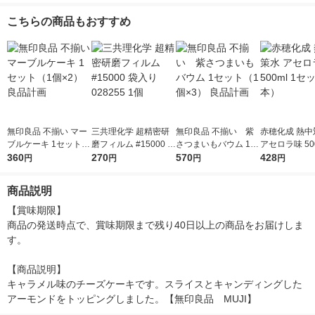
こちらの商品もおすすめ
無印良品 不揃い マー
三共理化学 超精密研
無印良品 不揃い 紫
赤穂化成 熱中
ブルケーキ 1セット
磨フィルム #15000 袋
さつまいもバウム 1セ
アセロラ味 500
（1個×2） 良品計画
360
入り 028255 1個
270
ット（1個×3） 良品計
570
ット（3本）
428
円
円
円
円
画
商品説明
【賞味期限】

商品の発送時点で、賞味期限まで残り40日以上の商品をお届けしま
す。

【商品説明】

キャラメル味のチーズケーキです。スライスとキャンディングした
アーモンドをトッピングしました。【無印良品　MUJI】