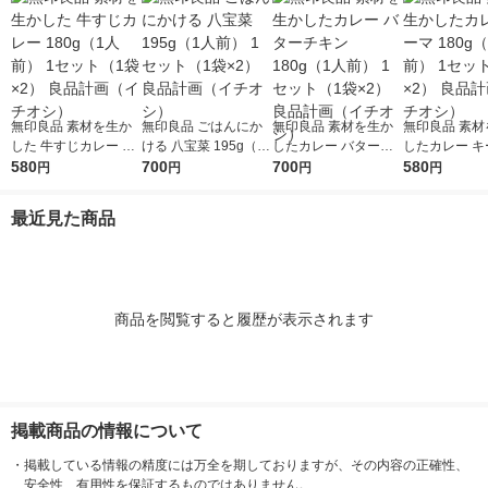
無印良品 素材を生か
無印良品 ごはんにか
無印良品 素材を生か
無印良品 素材
した 牛すじカレー 18
ける 八宝菜 195g（1
したカレー バターチ
したカレー キー
0g（1人前） 1セット
580
人前） 1セット（1袋×
700
キン 180g（1人前） 1
700
0g（1人前） 
580
円
円
円
円
（1袋×2） 良品計画
2） 良品計画（イチオ
セット（1袋×2） 良品
（1袋×2） 
（イチオシ）
シ）
計画（イチオシ）
（イチオシ）
最近見た商品
商品を閲覧すると履歴が表示されます
掲載商品の情報について
・
掲載している情報の精度には万全を期しておりますが、その内容の正確性、
安全性、有用性を保証するものではありません。