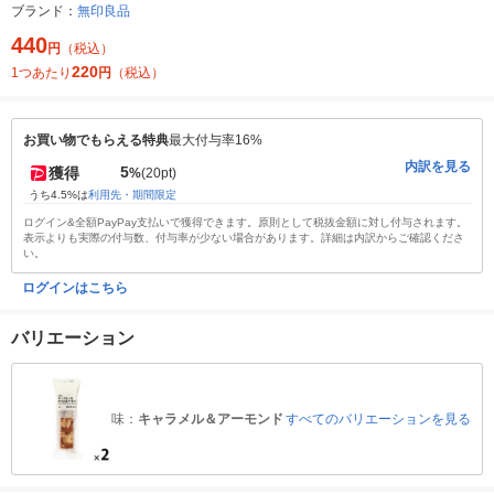
ブランド：
無印良品
440
円
（税込）
220
1つあたり
円
（税込）
お買い物でもらえる特典
最大付与率16%
内訳を見る
5
獲得
%
(20pt)
うち4.5%は
利用先・期間限定
ログイン&全額PayPay支払いで獲得できます。原則として税抜金額に対し付与されます。
表示よりも実際の付与数、付与率が少ない場合があります。詳細は内訳からご確認くださ
い。
ログインはこちら
バリエーション
味：
キャラメル＆アーモンド
すべてのバリエーションを見る