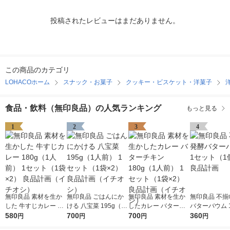
投稿されたレビューはまだありません。
この商品のカテゴリ
LOHACOホーム
スナック・お菓子
クッキー・ビスケット・洋菓子
食品・飲料（無印良品）の人気ランキング
もっと見る
1
2
3
4
無印良品 素材を生か
無印良品 ごはんにか
無印良品 素材を生か
無印良品 不揃
した 牛すじカレー 18
ける 八宝菜 195g（1
したカレー バターチ
バターバウム 
0g（1人前） 1セット
580
人前） 1セット（1袋×
700
キン 180g（1人前） 1
700
（1個×2） 
360
円
円
円
円
（1袋×2） 良品計画
2） 良品計画（イチオ
セット（1袋×2） 良品