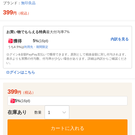
ブランド：
無印良品
399
円
（税込）
お買い物でもらえる特典
最大付与率7%
内訳を見る
5
獲得
%
(16pt)
うち4.5%は
利用先・期間限定
ログイン&全額PayPay支払いで獲得できます。原則として税抜金額に対し付与されます。
表示よりも実際の付与数、付与率が少ない場合があります。詳細は内訳からご確認くださ
い。
ログインはこちら
399
円
（税込）
5
%
(16pt)
在庫あり
1
数量
カートに入れる