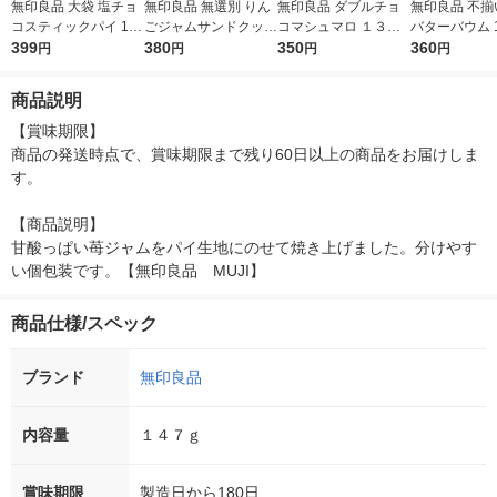
無印良品 大袋 塩チョ
無印良品 無選別 りん
無印良品 ダブルチョ
無印良品 不揃
コスティックパイ 1袋
ごジャムサンドクッキ
コマシュマロ １３６
バターバウム 
（12本入） 良品計
399
ー ６８ｇ 1セット（1
380
ｇ 良品計画
350
（1個×2） 
360
円
円
円
円
画 個包装
袋×2） 良品計画
商品説明
【賞味期限】

商品の発送時点で、賞味期限まで残り60日以上の商品をお届けしま
す。

【商品説明】

甘酸っぱい苺ジャムをパイ生地にのせて焼き上げました。分けやす
い個包装です。【無印良品　MUJI】
商品仕様/スペック
ブランド
無印良品
内容量
１４７ｇ
賞味期限
製造日から180日