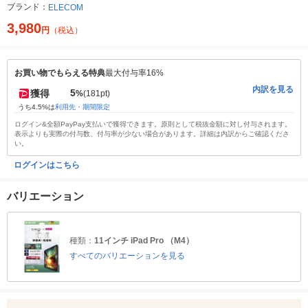
ブランド：
ELECOM
3,980
円
（税込）
お買い物でもらえる特典
最大付与率16%
内訳を見る
5
獲得
%
(181pt)
うち4.5%は
利用先・期間限定
ログイン&全額PayPay支払いで獲得できます。原則として税抜金額に対し付与されます。
表示よりも実際の付与数、付与率が少ない場合があります。詳細は内訳からご確認くださ
い。
ログインはこちら
バリエーション
種類：
11インチ iPad Pro （M4）
すべてのバリエーションを見る