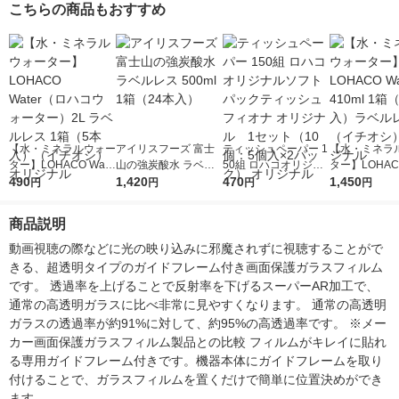
こちらの商品もおすすめ
【水・ミネラルウォー
アイリスフーズ 富士
ティッシュペーパー 1
【水・ミネラ
ター】LOHACO Wate
山の強炭酸水 ラベル
50組 ロハコオリジナ
ター】LOHACO
r（ロハコウォータ
490
レス 500ml 1箱（24
1,420
ルソフトパックティッ
470
r 410ml 1箱
1,450
円
円
円
円
ー）2L ラベルレス 1
本入）
シュ フィオナ オリジ
入）ラベルレ
箱（5本入）（イチオ
ナル 1セット（10
オシ） オリジ
商品説明
シ） オリジナル
個：5個入×2パック）
オリジナル
動画視聴の際などに光の映り込みに邪魔されずに視聴することがで
きる、超透明タイプのガイドフレーム付き画面保護ガラスフィルム
です。 透過率を上げることで反射率を下げるスーパーAR加工で、
通常の高透明ガラスに比べ非常に見やすくなります。 通常の高透明
ガラスの透過率が約91%に対して、約95%の高透過率です。 ※メー
カー画面保護ガラスフィルム製品との比較 フィルムがキレイに貼れ
る専用ガイドフレーム付きです。機器本体にガイドフレームを取り
付けることで、ガラスフィルムを置くだけで簡単に位置決めができ
ます。