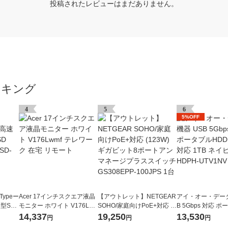
投稿されたレビューはまだありません。
ンキング
4
5
6
5%OFF
Typeー
Acer 17インチスクエア液晶
【アウトレット】NETGEAR
アイ・オー・データ
型SS
モニター ホワイト V176Lw
SOHO/家庭向けPoE+対応 (1
B 5Gbps 対応 
SD-SD
mf テレワーク 在宅 リモート
23W) ギガビット8ポートア
D TV録画対応 1T
14,337
19,250
13,530
円
円
円
ンマネージプラススイッチ
HDPH-UTV1NV 