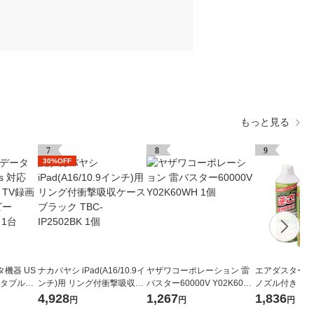
もっと見る
7
8
9
30%OFF
機器 US
ナカバヤシ iPad(A16/10.9イ
ヤザワコーポレーション 雷
エアダスター 
ポータブルHD
ンチ)用 リング付衝撃吸収ケ
バスター60000V Y02K60W
ノズル付き エコ
B ネイビー
ース ブラック TBC-IP2502B
H 1個
フロン) 逆さ使用
4,928
1,267
1,836
円
円
円
1台
K 1個
OMT エレコム