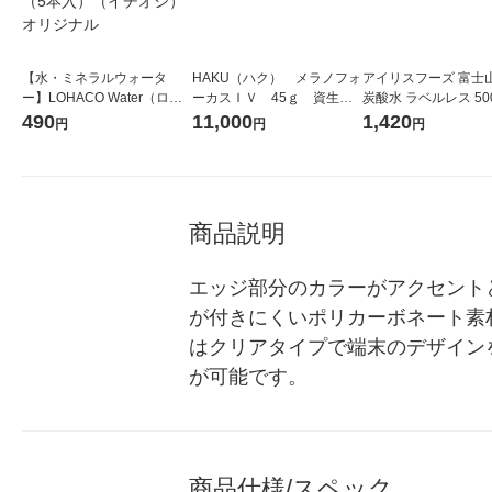
【水・ミネラルウォータ
HAKU（ハク） メラノフォ
アイリスフーズ 富士
ー】LOHACO Water（ロハ
ーカスＩＶ 45ｇ 資生
炭酸水 ラベルレス 500
コウォーター）2L ラベルレ
堂 おまけ付き
箱（24本入）
490
11,000
1,420
円
円
円
ス 1箱（5本入）（イチオ
シ） オリジナル
商品説明
エッジ部分のカラーがアクセント
が付きにくいポリカーボネート素
はクリアタイプで端末のデザイン
が可能です。
商品仕様/スペック