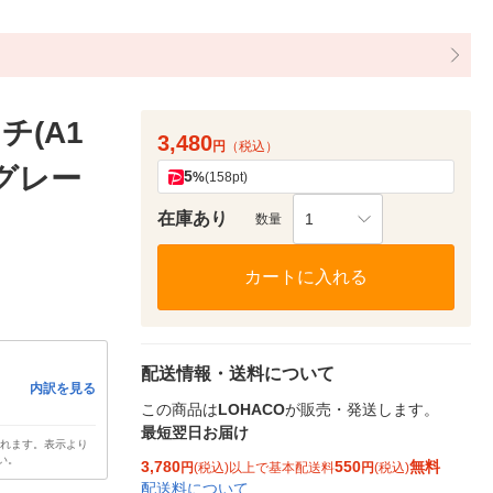
チ(A1
3,480
円
（税込）
ーグレー
5
%
(158pt)
在庫あり
1
数量
カートに入れる
配送情報・送料について
内訳を見る
この商品は
LOHACO
が販売・発送します。
最短翌日お届け
されます。表示より
い。
3,780
550
無料
円
(税込)以上で基本配送料
円
(税込)
配送料について