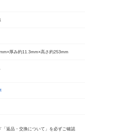
1
mm×厚み約11.3mm×高さ約253mm
ム
M
ド「返品・交換について」を必ずご確認