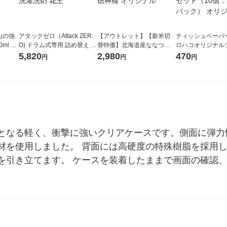
山の強
アタックゼロ（Attack ZER
【アウトレット】【新米切
ティッシュペーパー
ml 1
O) ドラム式専用 詰め替え メ
替特価】北海道産ななつぼ
ロハコオリジナル
ガジャンボ 2300g 1セット
し 無洗米 5kg 1袋 令和7年産
ックティッシュ フ
5,820
2,980
470
円
円
円
（2個入) 洗濯洗剤 花王
米 木徳神糧 オリジナル
リジナル 1セット
5個入×2パック）
ル
となる軽く、衝撃に強いクリアケースです。側面に弾力
材を使用しました。 背面には高硬度の特殊樹脂を採用し
を引き立てます。 ケースを装着したままで画面の確認