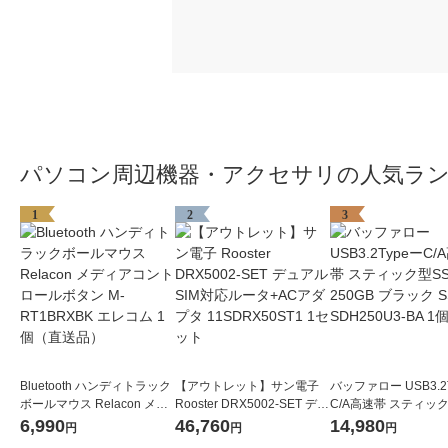
パソコン周辺機器・アクセサリの人気ラ
1
2
3
Bluetooth ハンディトラック
【アウトレット】サン電子
バッファロー USB3.2
ボールマウス Relacon メデ
Rooster DRX5002-SET デュ
C/A高速帯 スティック
ィアコントロールボタン M-
アルSIM対応ルータ+ACアダ
D 250GB ブラック S
6,990
46,760
14,980
円
円
円
RT1BRXBK エレコム 1個
プタ 11SDRX50ST1 1セッ
H250U3-BA 1個