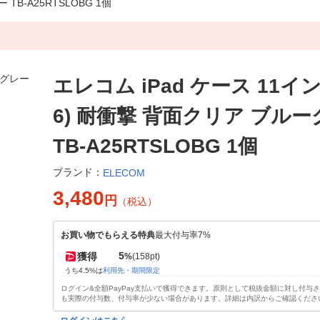
TB-A25RTSLOBG 1個
エレコム iPad ケース 11イン
6) 耐衝撃 背面クリア ブル
TB-A25RTSLOBG 1個
ブランド：
ELECOM
3,480
円
（税込）
お買い物でもらえる特典
最大付与率7%
5
獲得
%
(158pt)
うち4.5%は
利用先・期間限定
ログイン&全額PayPay支払いで獲得できます。原則として税抜金額に対し付与
も実際の付与数、付与率が少ない場合があります。詳細は内訳からご確認くださ