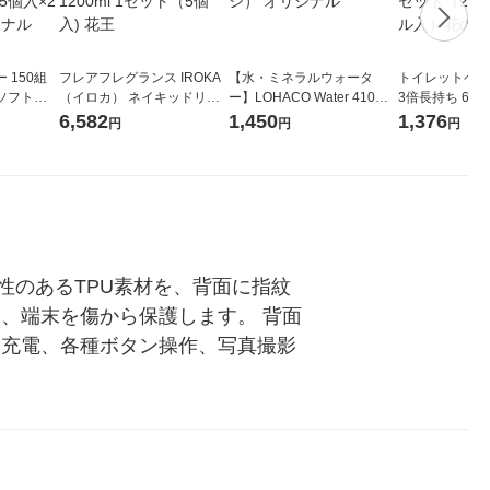
 150組
フレアフレグランス IROKA
【水・ミネラルウォータ
トイレットペー
ソフトパ
（イロカ） ネイキッドリリ
ー】LOHACO Water 410ml
3倍長持ち 6ロール 75
ィオナ オ
ーの香り 柔軟剤 詰め替え 超
1箱（20本入）ラベルレス
紙配合 スコッ
6,582
1,450
1,376
円
円
円
（10個：
特大 1200ml 1セット（5個
（イチオシ） オリジナル
パック 1セット
 オリジナ
入) 花王
ロール入）花の
性のあるTPU素材を、背面に指紋
、端末を傷から保護します。 背面
、充電、各種ボタン操作、写真撮影