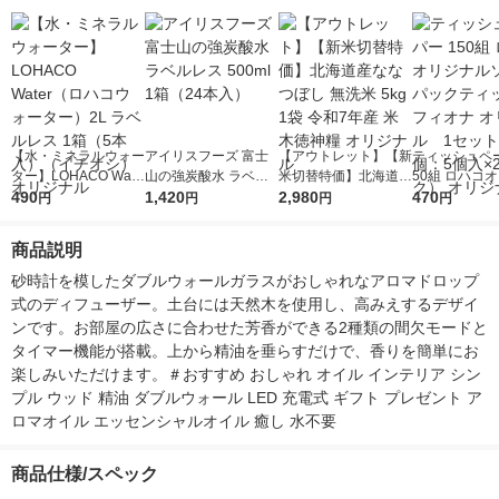
【水・ミネラルウォー
アイリスフーズ 富士
【アウトレット】【新
ティッシュペー
ター】LOHACO Wate
山の強炭酸水 ラベル
米切替特価】北海道産
50組 ロハコ
r（ロハコウォータ
490
レス 500ml 1箱（24
1,420
ななつぼし 無洗米 5k
2,980
ルソフトパッ
470
円
円
円
円
ー）2L ラベルレス 1
本入）
g 1袋 令和7年産 米 木
シュ フィオナ
箱（5本入）（イチオ
徳神糧 オリジナル
ナル 1セット
商品説明
シ） オリジナル
個：5個入×2
オリジナル
砂時計を模したダブルウォールガラスがおしゃれなアロマドロップ
式のディフューザー。土台には天然木を使用し、高みえするデザイ
ンです。お部屋の広さに合わせた芳香ができる2種類の間欠モードと
タイマー機能が搭載。上から精油を垂らすだけで、香りを簡単にお
楽しみいただけます。＃おすすめ おしゃれ オイル インテリア シン
プル ウッド 精油 ダブルウォール LED 充電式 ギフト プレゼント ア
ロマオイル エッセンシャルオイル 癒し 水不要
商品仕様/スペック