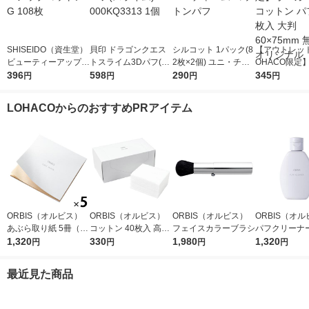
SHISEIDO（資生堂）
貝印 ドラゴンクエス
シルコット 1パック(8
【アウトレッ
ビューティーアップコ
トスライム3Dパフ(ス
2枚×2個) ユニ・チャ
OHACO限定
ットン G 108枚
396
ライム) 000KQ3313 1
598
ーム コットンパフ
290
ニック コット
345
円
円
円
円
個
148枚入 大判 
m 無漂白 オ
LOHACOからのおすすめPRアイテム
ORBIS（オルビス）
ORBIS（オルビス）
ORBIS（オルビス）
ORBIS（オ
あぶら取り紙 5冊（30
コットン 40枚入 高級
フェイスカラーブラシ
パフクリーナー
枚×5冊）
1,320
綿100％
330
1,980
×2個
1,320
円
円
円
円
最近見た商品