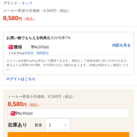
ブランド：
キシマ
メーカー希望小売価格：
8,580円（税込）
8,580
円
（税込）
お買い物でもらえる特典
最大付与率7%
内訳を見る
5
獲得
%
(393pt)
うち4.5%は
利用先・期間限定
ログイン&全額PayPay支払いで獲得できます。原則として税抜金額に対し付与されます。
表示よりも実際の付与数、付与率が少ない場合があります。詳細は内訳からご確認くださ
い。
ログインはこちら
メーカー希望小売価格：
8,580円（税込）
8,580
円
（税込）
5
%
(393pt)
在庫あり
1
数量