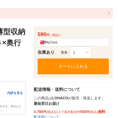
薄型収納
590
円
（税込）
６×奥行
5
%
(25pt)
在庫あり
1
数量
カートに入れる
配送情報・送料について
内訳を見る
この商品は
LOHACO
が販売・発送します。
最短翌日お届け
されます。表示より
い。
3,780
550
無料
円
(税込)以上で基本配送料
円
(税込)
配送料について