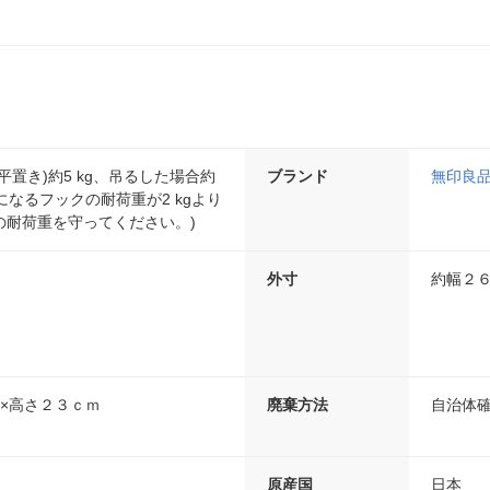
平置き)約5 kg、吊るした場合約
ブランド
無印良
いになるフックの耐荷重が2 kgより
の耐荷重を守ってください。)
外寸
約幅２６
×高さ２３ｃｍ
廃棄方法
自治体
原産国
日本