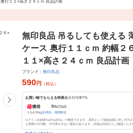
×奥行１１×高さ２４ｃｍ 良品計画
無印良品 吊るしても使える 
ケース 奥行１１ｃｍ 約幅２
１１×高さ２４ｃｍ 良品計画
無印良品
ブランド：
590
円
（税込）
お買い物でもらえる特典
最大付与率7%
5
獲得
%
(25pt)
うち4.5%は
利用先・期間限定
ログイン&全額PayPay支払いで獲得できます。原則として税抜金額に対し付与
も実際の付与数、付与率が少ない場合があります。詳細は内訳からご確認くださ