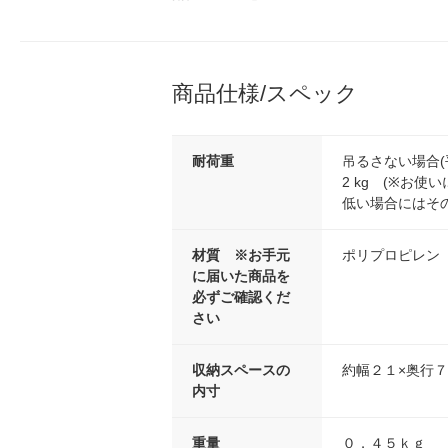
商品仕様/スペック
耐荷重
吊るさない場合(
2 kg (※お使
低い場合にはそ
材質 ※お手元
ポリプロピレン
に届いた商品を
必ずご確認くだ
さい
収納スペースの
約幅２１×奥行７
内寸
重量
０．４５ｋｇ