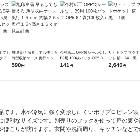
上でも
無印良品 吊るしても使える
今村紙工 OPP袋シールなし
リヒトラブ マグ
 2連
薄型収納ケース 奥行１５ｃ
B9用 100枚パック OP5-8 1
ット 横 A4 黒
6.5cm
ｍ 約幅２６×奥行１５×高さ
袋(100枚入)
590
141
2,640
円
円
円
良品計画
１６ｃｍ 良品計画
品です。水や冷気に強く変形しにくいポリプロピレン製
に便利なサイズです。別売りのフックを使って扉の裏や
やほこりが防げます。玄関や洗面周り、キッチンなどで