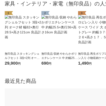
家具・インテリア・家電（無印良品）の人
1
2
3
無印良品 スタッキングシェ
無印良品 収納 やわらかポリ
無印良品 再生ポリプ
ルフセット 3段×2列 オーク
エチレンケース 中 約幅25.5
ン入り 小物収納ケース
材 幅82×奥行28.5×高さ121c
×奥行36×高さ16cm 良品計
ド 大 ホワイトグレー
29,900
690
1,490
円
円
円
m 良品計画
画
７×奥行２６×高さ１
ｃｍ 良品計画
最近見た商品