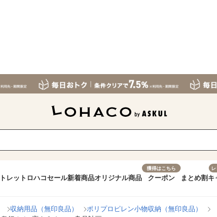
獲得はこちら
レ
トレット
ロハコセール
新着商品
オリジナル商品
クーポン
まとめ割
キ
）
収納用品（無印良品）
ポリプロピレン小物収納（無印良品）