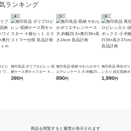
気ランキング
4
5
6
ロピレ
無印良品 ポリプロピレン 収
無印良品 収納 やわらかポリ
無印良品 再生ポ
 ワイ
納ケース用キャスター ４個
エチレンケース 大 約幅25.5
ン入り 頑丈収納ボ
 約幅３
セット エラストマー仕様 良
×奥行36×高さ24cm 良品計
約幅40×奥行39×高
390
890
1,990
円
円
円
７．５
品計画
画
約30L 良品計画
商品を閲覧すると履歴が表示されます