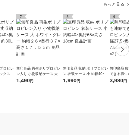
もっと見る
7
8
9
リプロピレ
無印良品 再生ポリプロピレ
無印良品 収納 ポリプロピレ
無印良品 縦に
ックス 小
ン入り 小物収納ケース 大 ホ
ン 衣装ケース 小 約幅40×奥
できる再生ポリ
さ37cm
ワイトグレー 約幅２６×奥行
行65×高さ18cm 良品計画
入り平台車 約幅2
1,490
1,990
3,980
円
円
円
３７×高さ１７．５ｃｍ 良品
1×高さ7.5cm
計画
2）