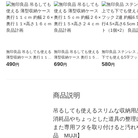
無印良品 吊るしても使える
無印良品 吊るしても使える
無印良品 ステンレス 
薄型収納ケース 奥行１１ｃ
薄型収納ケース 奥行１５ｃ
下でも使えるS字フック
ｍ 約幅２６×奥行１１×高さ
ｍ 約幅２６×奥行１５×高さ
約幅6.5×奥行4.5×高さ
490
690
580
円
円
円
１６ｃｍ 良品計画
２４ｃｍ 良品計画
1セット（1個×2） 
商品説明
吊るしても使えるスリムな収納用
消耗品やちょっとした道具の整理
また専用フタを取り付けると汚れ
品　MUJI】