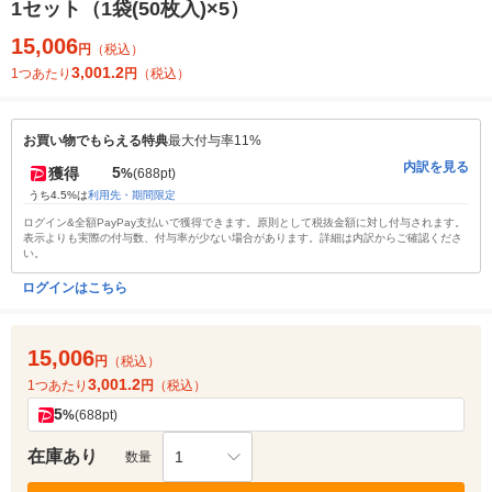
1セット（1袋(50枚入)×5）
15,006
円
（税込）
3,001.2
1つあたり
円
（税込）
お買い物でもらえる特典
最大付与率11%
内訳を見る
5
獲得
%
(688pt)
うち4.5%は
利用先・期間限定
ログイン&全額PayPay支払いで獲得できます。原則として税抜金額に対し付与されます。
表示よりも実際の付与数、付与率が少ない場合があります。詳細は内訳からご確認くださ
い。
ログインはこちら
15,006
円
（税込）
3,001.2
1つあたり
円
（税込）
5
%
(688pt)
在庫あり
1
数量