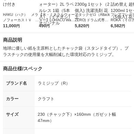
HAKU（ハク） メラ
【水・ミネラルウォー
アタックゼロ（Attack
フレアフレグラ
ノフォーカスＩＶ 4
ター】LOHACO Wate
ZERO) ドラム式専用
ROKA（イロ
5ｇ 資生堂 おまけ
11,000
r（ロハコウォータ
490
詰め替え メガジャン
5,820
イキッドリリ
6,582
円
円
円
円
付き
ー）2L ラベルレス 1
ボ 2300g 1セット（2
柔軟剤 詰め替
箱（5本入）（イチオ
個入) 洗濯洗剤 花王
大 1200ml 
商品説明
シ） オリジナル
（5個入) 花王
地球に優しい紙を主原料としたチャック袋（スタンドタイプ）。プ
ラスチックの使用量を大幅削減した環境対応のラミジップ。
商品仕様/スペック
ブランド名
ラミジップ（R）
カラー
クラフト
サイズ
230（チャック下）×160mm（ガゼット幅
47mm）