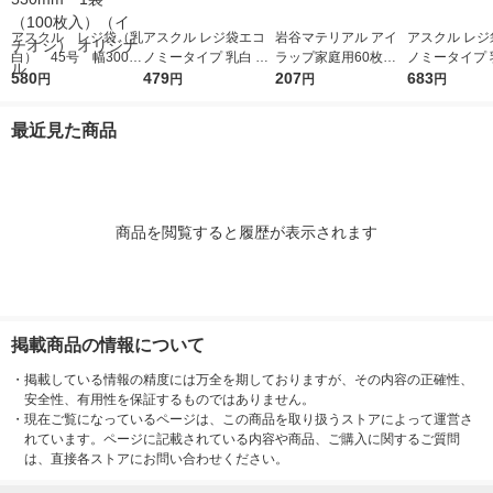
アスクル レジ袋（乳
アスクル レジ袋エコ
岩谷マテリアル アイ
アスクル レジ
白） 45号 幅300m
ノミータイプ 乳白 45
ラップ家庭用60枚入
ノミータイプ 乳
m×マチ140mm×縦53
580
号 1袋(100枚入) オリ
479
り I-WRAP-HT 1個
207
号 1袋(100枚
683
円
円
円
円
0mm 1袋（100枚
ジナル
ジナル
入）（イチオシ） オ
最近見た商品
リジナル
商品を閲覧すると履歴が表示されます
掲載商品の情報について
・
掲載している情報の精度には万全を期しておりますが、その内容の正確性、
安全性、有用性を保証するものではありません。
・
現在ご覧になっているページは、この商品を取り扱うストアによって運営さ
れています。ページに記載されている内容や商品、ご購入に関するご質問
は、直接各ストアにお問い合わせください。