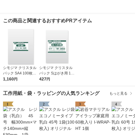
この商品と関連するおすすめPRアイテム
シモジマ クリスタル
シモジマ クリスタル
パック SA4 100枚入 6
パック Sはがき用 100
739200 1袋(100枚入)
1,160
枚入 6751700 1袋(10
427
円
円
0枚入)
工作用紙・袋・ラッピングの人気ランキング
もっと見る
1
2
3
4