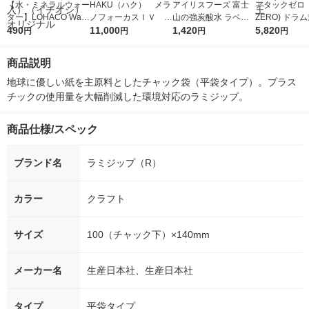
【水・ミネラルウォー
HAKU（ハク） メラ
アイリスフーズ 富士
アタックゼロ（A
ター】LOHACO Wate
ノフォーカスＩＶ 4
山の強炭酸水 ラベル
ZERO) ドラ
r（ロハコウォータ
490
5ｇ 資生堂 おまけ
11,000
レス 500ml 1箱（24
1,420
詰め替え メガ
5,820
円
円
円
円
ー）2L ラベルレス 1
付き
本入）
ボ 2300g 1
箱（5本入）（イチオ
個入) 洗濯洗剤
商品説明
シ） オリジナル
地球に優しい紙を主原料としたチャック袋（平袋タイプ）。プラス
チックの使用量を大幅削減した環境対応のラミジップ。
商品仕様/スペック
ブランド名
ラミジップ（R）
カラー
クラフト
サイズ
100（チャック下）×140mm
メーカー名
生産日本社、生産日本社
タイプ
平袋タイプ