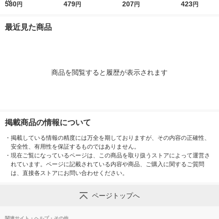
m×マチ140mm×縦53
580
号 1袋(100枚入) オリ
479
り I-WRAP-HT 1個
207
m×マチ130m
423
円
円
円
円
0mm 1袋（100枚
ジナル
0mm 1袋（1
入）（イチオシ） オ
入） オリジ
最近見た商品
リジナル
商品を閲覧すると履歴が表示されます
掲載商品の情報について
・
掲載している情報の精度には万全を期しておりますが、その内容の正確性、
安全性、有用性を保証するものではありません。
・
現在ご覧になっているページは、この商品を取り扱うストアによって運営さ
れています。ページに記載されている内容や商品、ご購入に関するご質問
は、直接各ストアにお問い合わせください。
ページトップへ
関連サイト・ヘルプ・その他