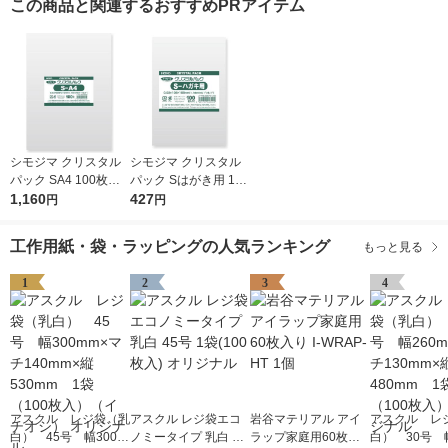
この商品と関連するおすすめPRアイテム
シモジマ クリスタル
シモジマ クリスタル
パック SA4 100枚入 6
パック Sはがき用 100
739200 1袋(100枚入)
1,160
枚入 6751700 1袋(10
427
円
円
0枚入)
工作用紙・袋・ラッピングの人気ランキング
もっと見る
1
2
3
4
アスクル レジ袋（乳
アスクル レジ袋エコ
岩谷マテリアル アイ
アスクル レ
白） 45号 幅300m
ノミータイプ 乳白 45
ラップ家庭用60枚入
白） 30号 幅