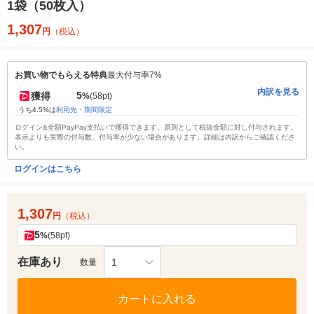
1袋（50枚入）
1,307
円
（税込）
お買い物でもらえる特典
最大付与率7%
内訳を見る
5
獲得
%
(58pt)
うち4.5%は
利用先・期間限定
ログイン&全額PayPay支払いで獲得できます。原則として税抜金額に対し付与されます。
表示よりも実際の付与数、付与率が少ない場合があります。詳細は内訳からご確認くださ
い。
ログインはこちら
1,307
円
（税込）
5
%
(58pt)
在庫あり
1
数量
カートに入れる