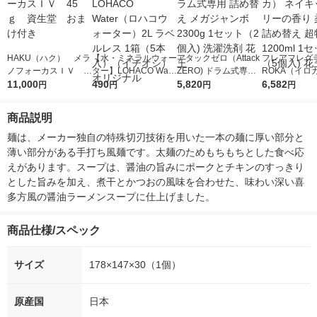
HAKU（ハク） メラ
【水・ミネラルウォー
アタックゼロ（Attack
フレアフレグラ
ノフォーカスＩＶ 4
ター】LOHACO Wate
ZERO) ドラム式専用
ROKA（イロ
5ｇ 資生堂 おまけ
11,000
r（ロハコウォータ
490
詰め替え メガジャン
5,820
イキッドリリ
6,582
円
円
円
円
付き
ー）2L ラベルレス 1
ボ 2300g 1セット（2
柔軟剤 詰め替
箱（5本入）（イチオ
個入) 洗濯洗剤 花王
大 1200ml 
商品説明
シ） オリジナル
（5個入) 花王
麺は、メーカー独自の特殊切刃技術を用いた一本の麺に厚い部分と
薄い部分がある手打ち風麺です。太麺のためもちもちとした食べ応
えがあります。スープは、醤油の旨みにポークとチキンのすっきり
とした旨みを加え、煮干とかつおの風味を合わせた、味わい深い喜
多方風の醤油ラーメンスープに仕上げました。
商品仕様/スペック
サイズ
178×147×30（1個）
原産国
日本