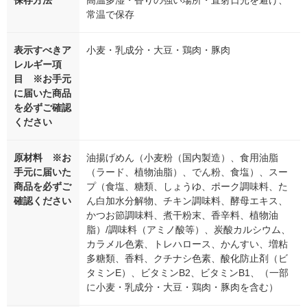
保存方法
高温多湿・香りの強い場所・直射日光を避け、
常温で保存
表示すべきア
小麦・乳成分・大豆・鶏肉・豚肉
レルギー項
目 ※お手元
に届いた商品
を必ずご確認
ください
原材料 ※お
油揚げめん（小麦粉（国内製造）、食用油脂
手元に届いた
（ラード、植物油脂）、でん粉、食塩）、スー
商品を必ずご
プ（食塩、糖類、しょうゆ、ポーク調味料、た
確認ください
ん白加水分解物、チキン調味料、酵母エキス、
かつお節調味料、煮干粉末、香辛料、植物油
脂）/調味料（アミノ酸等）、炭酸カルシウム、
カラメル色素、トレハロース、かんすい、増粘
多糖類、香料、クチナシ色素、酸化防止剤（ビ
タミンE）、ビタミンB2、ビタミンB1、（一部
に小麦・乳成分・大豆・鶏肉・豚肉を含む）