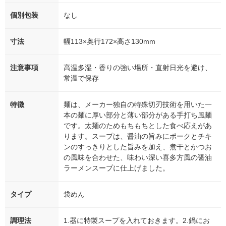
個別包装
なし
寸法
幅113×奥行172×高さ130mm
注意事項
高温多湿・香りの強い場所・直射日光を避け、
常温で保存
特徴
麺は、メーカー独自の特殊切刃技術を用いた一
本の麺に厚い部分と薄い部分がある手打ち風麺
です。太麺のためもちもちとした食べ応えがあ
ります。スープは、醤油の旨みにポークとチキ
ンのすっきりとした旨みを加え、煮干とかつお
の風味を合わせた、味わい深い喜多方風の醤油
ラーメンスープに仕上げました。
タイプ
袋めん
調理法
1.器に特製スープを入れておきます。2.鍋にお