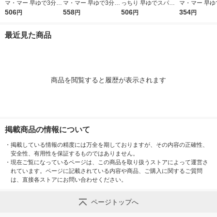
マ・マー 早ゆで3分ス
マ・マー 早ゆで3分ス
っちり 早ゆでスパゲ
マ・マー 早ゆ
パゲティ2/3サイズ1.6
506
パゲティ 1.6mm チャ
558
ティ 2/3サイズ チャッ
506
ゲティ FineFa
354
円
円
円
円
mm チャック付結束タ
ック付結束タイプ (50
ク付結束 400g 1個 日
んぱくタイプ 1
イプ （400g） ×1個
0g) ×1個
清製粉ウェルナ パス
300g ×1個
最近見た商品
タ
商品を閲覧すると履歴が表示されます
掲載商品の情報について
・
掲載している情報の精度には万全を期しておりますが、その内容の正確性、
安全性、有用性を保証するものではありません。
・
現在ご覧になっているページは、この商品を取り扱うストアによって運営さ
れています。ページに記載されている内容や商品、ご購入に関するご質問
は、直接各ストアにお問い合わせください。
ページトップへ