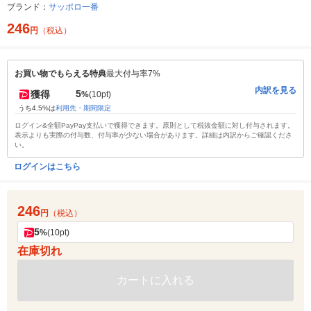
ブランド：
サッポロ一番
246
円
（税込）
お買い物でもらえる特典
最大付与率7%
内訳を見る
5
獲得
%
(10pt)
うち4.5%は
利用先・期間限定
ログイン&全額PayPay支払いで獲得できます。原則として税抜金額に対し付与されます。
表示よりも実際の付与数、付与率が少ない場合があります。詳細は内訳からご確認くださ
い。
ログインはこちら
246
円
（税込）
5
%
(10pt)
在庫切れ
カートに入れる