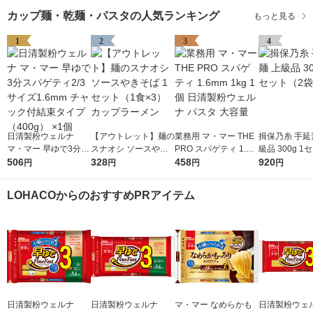
カップ麺・乾麺・パスタの人気ランキング
もっと見る
1
2
3
4
日清製粉ウェルナ
【アウトレット】麺の
業務用 マ・マー THE
揖保乃糸 手延
マ・マー 早ゆで3分ス
スナオシ ソースやき
PRO スパゲティ 1.6m
級品 300g 1
パゲティ2/3サイズ1.6
506
そば 1セット（1食×
328
m 1kg 1個 日清製粉ウ
458
袋）
920
円
円
円
円
mm チャック付結束タ
3） カップラーメン
ェルナ パスタ 大容量
イプ （400g） ×1個
LOHACOからのおすすめPRアイテム
日清製粉ウェルナ
日清製粉ウェルナ
マ・マー なめらかも
日清製粉ウェ