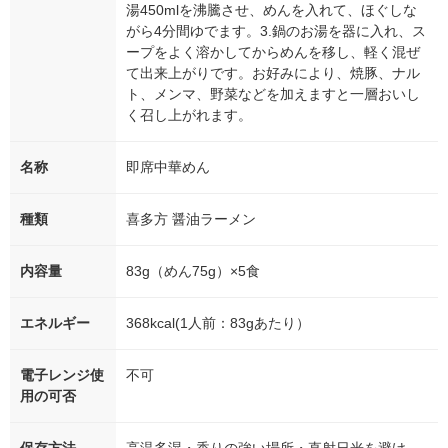
湯450mlを沸騰させ、めんを入れて、ほぐしな
がら4分間ゆでます。3.鍋のお湯を器に入れ、ス
ープをよく溶かしてからめんを移し、軽く混ぜ
て出来上がりです。お好みにより、焼豚、ナル
ト、メンマ、野菜などを加えますと一層おいし
く召し上がれます。
名称
即席中華めん
種類
喜多方 醤油ラーメン
内容量
83g（めん75g）×5食
エネルギー
368kcal(1人前：83gあたり）
電子レンジ使
不可
用の可否