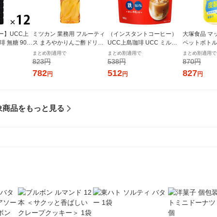
ー】UCC上
ミツカン 業務用 フルーティ
（インスタントコーヒー）
大塚食品 マッ
 無糖 900
ス まろやかりんご酢ドリン
UCC上島珈琲 UCC ミルク
ペットボトル
入）
ク 1000ml ６倍濃縮 大容
コーヒー 1袋（180g）
本）
まとめ割適用で
まとめ割適用で
まとめ割適用で
量 飲むお酢 リンゴ酢
823円
538円
870円
782
512
827
円
円
円
象商品をもっと見る