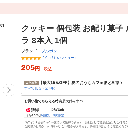
クッキー 個包装 お配り菓子
ラ 8本入 1個
ブルボン
ブランド：
5.0 （3件のレビュー）
205
円
（税込）
【最大15％OFF】夏のおうちカフェまとめ割
まとめ割
すべて見る（全1件）
お買い物でもらえる特典
最大付与率7%
5
獲得
%
(8pt)
うち4.5%は
利用先・期間限定
ログイン&全額PayPay支払いで獲得できます。原則として税抜金額に対し付与
も実際の付与数、付与率が少ない場合があります。詳細は内訳からご確認くださ