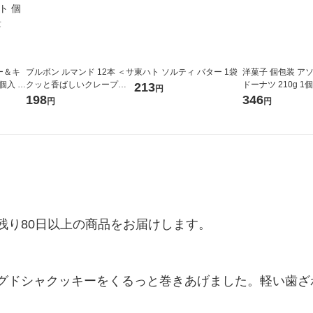
ー＆キ
ブルボン ルマンド 12本 ＜サ
東ハト ソルティ バター 1袋
洋菓子 個包装 ア
個入 1
クッと香ばしいクレープク
ドーナツ 210g 1個
213
円
 ビスケ
ッキー＞ 1袋
198
346
円
円
大容量
り80日以上の商品をお届けします。

グドシャクッキーをくるっと巻きあげました。軽い歯ざ