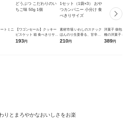
ソートミニ
【ワゴンセール】クッキー
素材市場 いわしのスナック
洋菓子 個包装 
ビスケット 箱 食べきりサイ
ほんのり生姜香る、甘辛醤
種の洋菓子ミックス
ズ たべっ子どうぶつ こだわ
油味小袋 25g 1セット（1袋
個 クリート
193
210
389
円
円
円
りのいちご味 50g 1個
×3） おやつカンパニー 小分
け 食べきりサイズ
わりとまろやかなおいしさをお楽