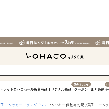
獲得はこちら
レ
トレット
ロハコセール
新着商品
オリジナル商品
クーポン
まとめ割
キ
菓子
クッキー
ラングドシャ
クッキー 個包装 お配り菓子 ルーベラ 