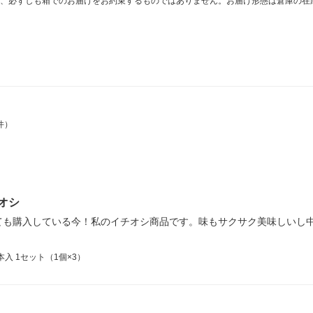
、必ずしも箱でのお届けをお約束するものではありません。お届け形態は倉庫の在
件）
オシ
ても購入している今！私のイチオシ商品です。味もサクサク美味しいし
入 1セット（1個×3）