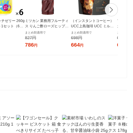
チゼリー 260g
ミツカン 業務用フルーティ
（インスタントコーヒー）
フルーテ
 1セット（6
ス りんご酢ローズヒップ＆
UCC上島珈琲 UCC ミルク
カット 50
カシス 1000ml 6倍濃縮タイ
と愉しむ職人の珈琲 インス
希釈用 長
まとめ割適用で
まとめ割適用で
まとめ割適
プ 大容量 飲むお酢 リンゴ酢
タントコーヒー 1袋（90g）
ネガード
827円
698円
698円
（イチオシ）
786
664
664
円
円
円