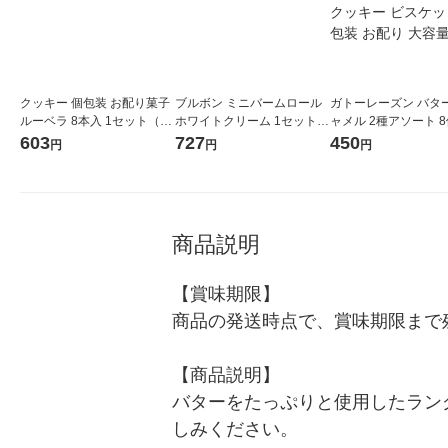
クッキー 個包装 お配り菓子
ブルボン ミニバームロール
ガトーレーズン バタ
ルーベラ 8本入 1セット（1
ホワイトクリーム 1セット
ャメル 2種アソート 8
個×3）
（1袋×2）
袋 ブルボン クッキー
603
727
450
円
円
円
ット 個包装 お配り 
商品説明
【賞味期限】

商品の発送時点で、賞味期限まで残
【商品説明】

バターをたっぷりと使用したラン
しみください。