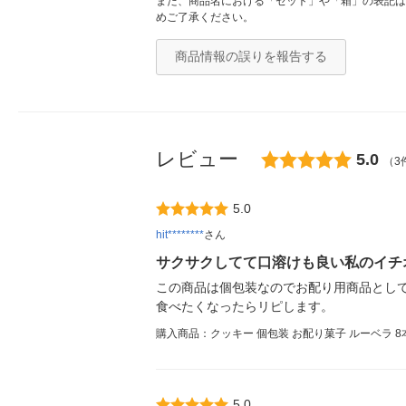
また、商品名における「セット」や「箱」の表記は
めご了承ください。
商品情報の誤りを報告する
レビュー
5.0
（3
5.0
hit********
さん
サクサクしてて口溶けも良い私のイチ
この商品は個包装なのでお配り用商品とし
食べたくなったらリピします。
購入商品：クッキー 個包装 お配り菓子 ルーベラ 8本
5.0