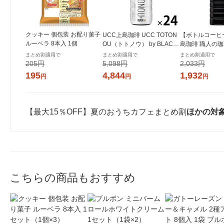
クッキー 個包装 お配り菓子
UCC上島珈琲 UCC TOTON
【ボトルコーヒ
ルーベラ 8本入 1個
OU（トトノウ） by BLACK
島珈琲 職人の珈琲
無糖 500ml 1箱（24本入）
ml 1箱（12本
まとめ割適用で
まとめ割適用で
まとめ割適用で
205円
5,098円
2,033円
195
4,844
1,932
円
円
円
【最大15％OFF】夏のおうちカフェまとめ割
ほかの対
こちらの商品もおすすめ