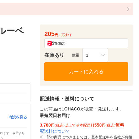
 ルーベ
205
円
（税込）
5
%
(8pt)
在庫あり
1
数量
カートに入れる
配送情報・送料について
この商品は
LOHACO
が販売・発送します。
最短翌日お届け
内訳を見る
3,780
550
無料
円
(税込)以上で基本配送料
円
(税込)
配送料について
されます。表示より
※
一部の商品につきましては、基本配送料を当社が負担
い。