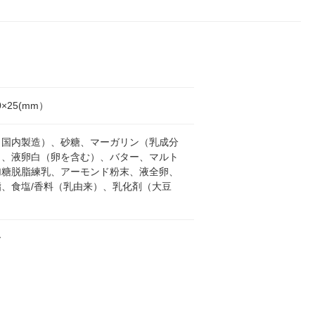
0×25(mm）
（国内製造）、砂糖、マーガリン（乳成分
）、液卵白（卵を含む）、バター、マルト
加糖脱脂練乳、アーモンド粉末、液全卵、
脂、食塩/香料（乳由来）、乳化剤（大豆
ー