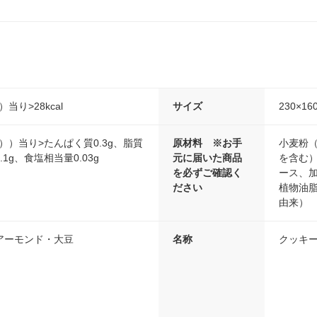
）当り>28kcal
サイズ
230×16
2g））当り>たんぱく質0.3g、脂質
原材料 ※お手
小麦粉
.1g、食塩相当量0.03g
元に届いた商品
を含む
を必ずご確認く
ース、
ださい
植物油
由来）
アーモンド・大豆
名称
クッキ