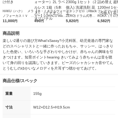
HAKU（ハク） メラ
【水・ミネラルウォー
アタックゼロ（Attack
フレアフレグラ
ノフォーカスＩＶ 4
ター】LOHACO Wate
ZERO) ドラム式専用
ROKA（イロ
5ｇ 資生堂 おまけ
11,000
r（ロハコウォータ
490
詰め替え メガジャン
5,820
イキッドリリ
6,582
円
円
円
円
付き
ー）2L ラベルレス 1
ボ 2300g 1セット（2
柔軟剤 詰め替
箱（5本入）（イチオ
個入) 洗濯洗剤 花王
大 1200ml 
商品説明
シ） オリジナル
（5個入) 花王
楽しい2通りの遊び方What'sSassy?小児科医、幼児発達の専門家な
どのスペシャリストと一緒に作ったおもちゃ、サッシー。はっきり
した色使い、いろいろな手ざわりやしかけが、赤ちゃんの興味を引
きつけます。知育ポイントhearing きいてみよう赤ちゃんは音を聴
いて身の回りを認識していきます。ビーズのシャカシャカ音やてん
とうむしのゆかいなメロディを片耳ずつ聴かせてあげて。
商品仕様/スペック
重量
155g
寸法
W12×D12.5×H19.5cm