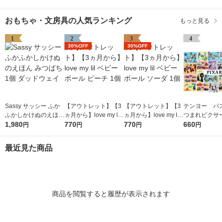
おもちゃ・文房具の人気ランキング
もっと見る
1
2
3
4
30%OFF
30%OFF
Sassy サッシー ふか
【アウトレット】【3
【アウトレット】【3
テンヨー パ
ふかしかけぬのえほん
ヵ月から】love my lil
ヵ月から】love my lil
つまれピクサ
みつばち 1個 ダッド
1,980
ベビーボール ピーチ
770
ベビーボール ソーダ
770
またち！（デ
660
円
円
円
円
ウェイ
1個
1個
ピクサー80ピ
DC-80-149
最近見た商品
品）
商品を閲覧すると履歴が表示されます