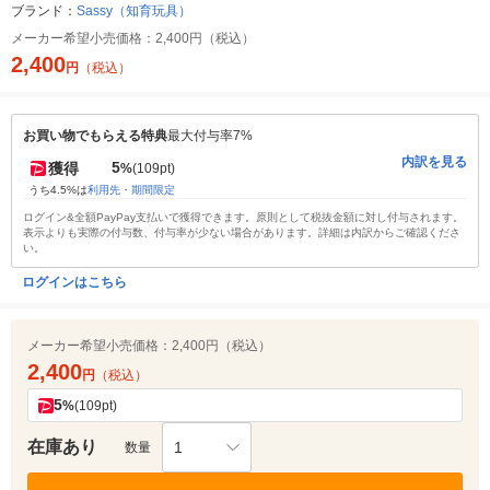
ブランド：
Sassy（知育玩具）
メーカー希望小売価格：
2,400円（税込）
2,400
円
（税込）
お買い物でもらえる特典
最大付与率7%
内訳を見る
5
獲得
%
(109pt)
うち4.5%は
利用先・期間限定
ログイン&全額PayPay支払いで獲得できます。原則として税抜金額に対し付与されます。
表示よりも実際の付与数、付与率が少ない場合があります。詳細は内訳からご確認くださ
い。
ログインはこちら
メーカー希望小売価格：
2,400円（税込）
2,400
円
（税込）
5
%
(109pt)
在庫あり
1
数量