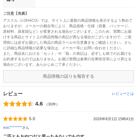
ご注意【免責】
アスクル（LOHACO）では、サイト上に最新の商品情報を表示するよう努めて
おりますが、メーカーの都合等により、商品規格・仕様（容量、パッケージ、
原材料、原産国など）が変更される場合がございます。このため、実際にお届
けする商品とサイト上の商品情報の表記が異なる場合がございますので、ご使
用前には必ずお届けした商品の商品ラベルや注意書きをご確認ください。さら
に詳細な商品情報が必要な場合は、メーカー等にお問い合わせください。
また、商品名における「セット」や「箱」の表記は、必ずしも箱でのお届けを
お約束するものではありません。お届け形態は倉庫の在庫状況等により異なる
場合がございます。あらかじめご了承ください。
商品情報の誤りを報告する
レビュー
レビューとは
4.6
（30件）
5.0
2026年8月1日 15時41分
wac********
さん
二匹ともおやつだと思ったみたいでものす…