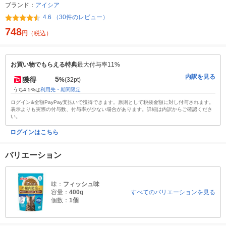
ブランド：
アイシア
4.6 （30件のレビュー）
748
円
（税込）
お買い物でもらえる特典
最大付与率11%
内訳を見る
5
獲得
%
(32pt)
うち4.5%は
利用先・期間限定
ログイン&全額PayPay支払いで獲得できます。原則として税抜金額に対し付与されます。
表示よりも実際の付与数、付与率が少ない場合があります。詳細は内訳からご確認くださ
い。
ログインはこちら
バリエーション
味：
フィッシュ味
容量：
400g
すべてのバリエーションを見る
個数：
1個