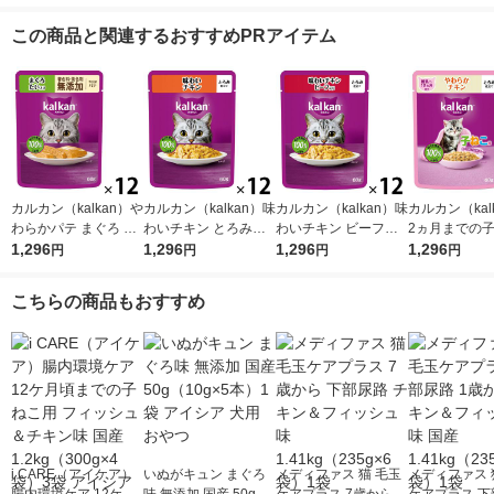
この商品と関連するおすすめPRアイテム
カルカン（kalkan）や
カルカン（kalkan）味
カルカン（kalkan）味
カルカン（kal
わらかパテ まぐろ た
わいチキン とろみ仕
わいチキン ビーフ入
2ヵ月までの
い入り 着色料・発色
1,296
立て 60g 12袋 マース
1,296
り とろみ仕立て 60g
1,296
やわらかチキン
1,296
円
円
円
円
剤 無添加 60g 12袋 キ
ジャパン キャットフ
12袋 マースジャパン
み仕立て 60g 
ャットフード ウェッ
ード ウェット
キャットフード ウェ
ャットフード 
こちらの商品もおすすめ
ト
ット
ト
i CARE（アイケア）
いぬがキュン まぐろ
メディファス 猫 毛玉
メディファス 