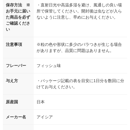
保存方法 ※
・直射日光や高温多湿を避け、風通しの良い場
お手元に届い
所で保管してください。開封後は虫などが入ら
た商品を必ず
ないように注意し、早めにお与えください。
ご確認くださ
い
注意事項
※粒の色や形状に多少のバラつきが生じる場合
がありますが、品質に問題はありません。
フレーバー
フィッシュ味
与え方
・パッケージ記載の表を目安に1日分を数回に分
けてお与えください。
原産国
日本
メーカー名
アイシア