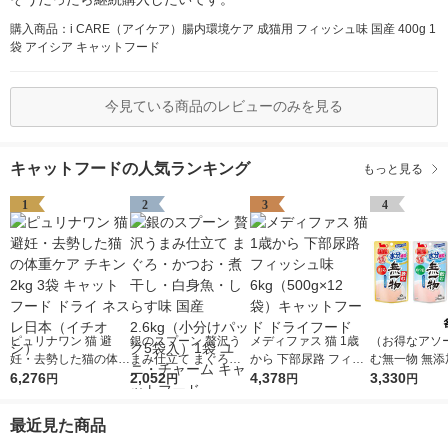
購入商品：i CARE（アイケア）腸内環境ケア 成猫用 フィッシュ味 国産 400g 1
袋 アイシア キャットフード
今見ている商品のレビューのみを見る
キャットフードの人気ランキング
もっと見る
1
2
3
4
ピュリナワン 猫 避
銀のスプーン 贅沢う
メディファス 猫 1歳
（お得なアソ
妊・去勢した猫の体重
まみ仕立て まぐろ・
から 下部尿路 フィッ
む無一物 無添
ケア チキン 2kg 3袋
6,276
かつお・煮干し・白身
2,052
シュ味 6kg（500g×12
4,378
ろ＋かつお＋
3,330
円
円
円
円
キャットフード ドラ
魚・しらす味 国産 2.6
袋）キャットフード
国産 36袋（3
イ ネスレ日本（イチ
kg（小分けパック5袋
ドライフード
袋）キャット
最近見た商品
オシ）
入）1袋 ユニ・チャー
猫 パウチ ウ