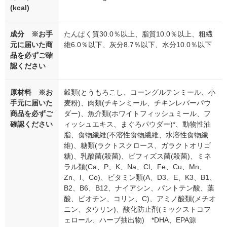
(kcal)
成分 ※お手
たんぱく質30.0％以上、脂質10.0％以上、粗繊
元に届いた商
維6.0％以下、灰分8.7％以下、水分10.0％以下
品を必ずご確
認ください
原材料 ※お
穀類(とうもろこし、コーングルテンミール、小
手元に届いた
麦粉)、肉類(チキンミール、チキンレバーパウ
商品を必ずご
ダー)、魚介類(ホワイトフィッシュミール、フ
確認ください
ィッシュエキス、まぐろパウダー)*、動物性油
脂、食物繊維(不溶性食物繊維、水溶性食物繊
維)、糖類(ラクトスクロース、ガラクトオリゴ
糖)、乳酸菌(殺菌)、ビフィズス菌(殺菌)、ミネ
ラル類(Ca、P、K、Na、Cl、Fe、Cu、Mn、
Zn、I、Co)、ビタミン類(A、D3、E、K3、B1、
B2、B6、B12、ナイアシン、パントテン酸、葉
酸、ビオチン、コリン、C)、アミノ酸類(メチオ
ニン、タウリン)、酸化防止剤(ミックストコフ
ェロール、ハーブ抽出物) *DHA、EPA源