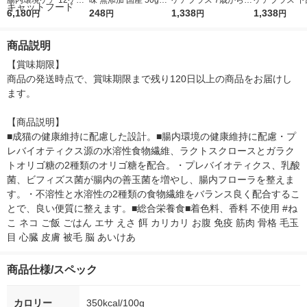
腸内環境ケア 12ケ月
味 無添加 国産 50g
ケアプラス 7歳から
ケアプラス 下
頃までの子ねこ用 フ
6,180
（10g×5本）1袋 アイ
248
下部尿路 チキン＆フ
1,338
1歳から チキ
1,338
円
円
円
円
ィッシュ＆チキン味
シア 犬用 おやつ
ィッシュ味 1.41kg（2
ッシュ味 国産 1
国産 1.2kg（300g×4
35g×6袋）1袋
（235g×6袋
商品説明
袋）3袋 アイシア キ
ャットフード
【賞味期限】

商品の発送時点で、賞味期限まで残り120日以上の商品をお届けし
ます。

【商品説明】

■成猫の健康維持に配慮した設計。■腸内環境の健康維持に配慮・プ
レバイオティクス源の水溶性食物繊維、ラクトスクロースとガラク
トオリゴ糖の2種類のオリゴ糖を配合。・プレバイオティクス、乳酸
菌、ビフィズス菌が腸内の善玉菌を増やし、腸内フローラを整えま
す。・不溶性と水溶性の2種類の食物繊維をバランス良く配合するこ
とで、良い便質に整えます。■総合栄養食■着色料、香料 不使用 #ね
こ ネコ ご飯 ごはん エサ えさ 餌 カリカリ お腹 免疫 筋肉 骨格 毛玉 
目 心臓 皮膚 被毛 脳 あいけあ
商品仕様/スペック
カロリー
350kcal/100g