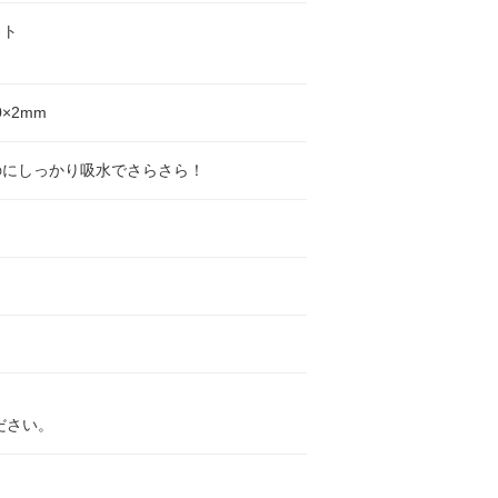
ット
0×2mm
のにしっかり吸水でさらさら！
ださい。