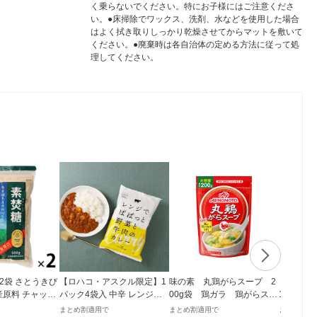
く乗らないでください。特にお子様にはご注意くださ
い。●床掃除でワックス、洗剤、水などを使用した場合
はよく拭き取りしっかり乾燥させてからマットを敷いて
ください。●廃棄時は各自治体の定める方法に従って処
理してください。
g 2袋 さとうきび
【ロハコ・アスクル限定】1
味の素 丸鶏がらスープ 2
ミツカン 純
産原料 チャック
パック4袋入 中辛 レンジで
00g袋 鶏ガラ 鶏がらスー
1本 国産
付き袋 大東製糖 砂糖
ぱぱっと野菜と牛肉のカレ
プの素
まとめ割適用で
まとめ割適用で
まとめ割適