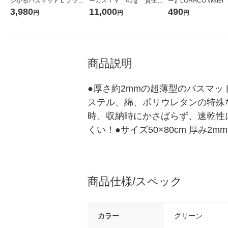
ジかるバスマット L ブラウ
ーカスＩＶ 45ｇ 資生
ー】LOHACO Wate
ン BR B00651 1枚 厚さ約2
堂 おまけ付き
コウォーター）2L ラ
3,980
11,000
490
円
円
円
mm レック
ス 1箱（5本入）（イ
シ） オリジナル
商品説明
●厚さ約2mmの超薄型のバスマッ
ステル、綿、ポリウレタンの特殊
時、収納時にかさばらず、速乾性
くい！●サイズ50×80cm 厚み
商品仕様/スペック
カラー
グリーン