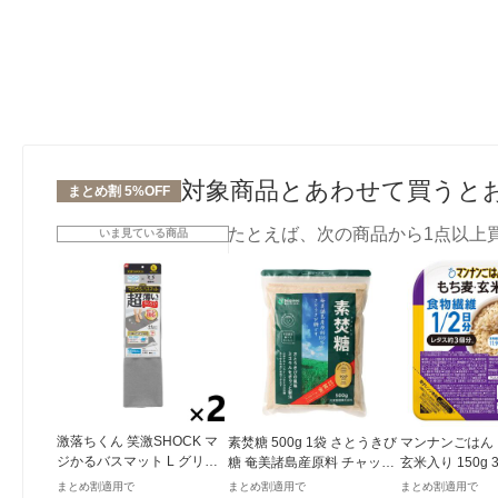
対象商品とあわせて買うと
まとめ割 5%OFF
たとえば、次の商品から1点以上
いま見ている商品
激落ちくん 笑激SHOCK マ
素焚糖 500g 1袋 さとうきび
マンナンごはん
ジかるバスマット L グリー
糖 奄美諸島産原料 チャック
玄米入り 150g
ン GR B00651 1セット（1
付き袋 大東製糖 砂糖
まとめ割適用で
まとめ割適用で
まとめ割適用で