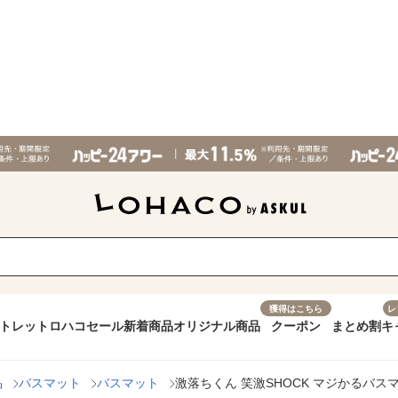
獲得はこちら
レ
トレット
ロハコセール
新着商品
オリジナル商品
クーポン
まとめ割
キ
品
バスマット
バスマット
激落ちくん 笑激SHOCK マジかるバスマッ