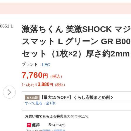
激落ちくん 笑激SHOCK マ
スマット L グリーン GR B006
セット（1枚×2）厚さ約2mm
ブランド：
LEC
7,760
円
（税込）
3,880
1つあたり
円
（税込）
【最大15％OFF】くらし応援まとめ割
まとめ割
すべて見る（全1件）
お買い物でもらえる特典
最大付与率11%
5
獲得
%
(354pt)
うち4.5%は
利用先・期間限定