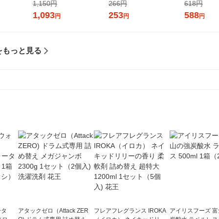
ンジャコー
パック
1,150円
266円
618円
1,093
253
588
円
円
円
をもっと見る
ータ
アタックゼロ（Attack ZER
フレアフレグランス IROKA
アイリスフーズ 