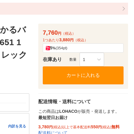
ジかるバ
7,760
円
（税込）
3,880
51 1
1つあたり
円
（税込）
5
%
(354pt)
 レック
在庫あり
1
数量
カートに入れる
配送情報・送料について
この商品は
LOHACO
が販売・発送します。
最短翌日お届け
内訳を見る
3,780
550
無料
円
(税込)以上で基本配送料
円
(税込)
配送料について