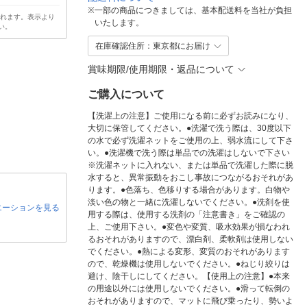
※
一部の商品につきましては、基本配送料を当社が負担
されます。表示より
いたします。
い。
在庫確認住所：東京都にお届け
賞味期限/使用期限・返品について
ご購入について
【洗濯上の注意】ご使用になる前に必ずお読みになり、
大切に保管してください。●洗濯で洗う際は、30度以下
の水で必ず洗濯ネットをご使用の上、弱水流にして下さ
い。●洗濯機で洗う際は単品での洗濯はしないで下さい
※洗濯ネットに入れない、または単品で洗濯した際に脱
水すると、異常振動をおこし事故につながるおそれがあ
ります。●色落ち、色移りする場合があります。白物や
淡い色の物と一緒に洗濯しないでください。●洗剤を使
エーションを見る
用する際は、使用する洗剤の「注意書き」をご確認の
上、ご使用下さい。●変色や変質、吸水効果が損なわれ
るおそれがありますので、漂白剤、柔軟剤は使用しない
でください。●熱による変形、変質のおそれがあります
ので、乾燥機は使用しないでください。●ねじり絞りは
避け、陰干しにしてください。【使用上の注意】●本来
の用途以外には使用しないでください。●滑って転倒の
おそれがありますので、マットに飛び乗ったり、勢いよ