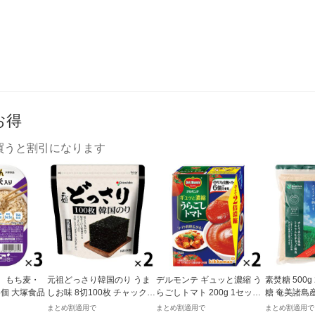
お得
買うと割引になります
 もち麦・
元祖どっさり韓国のり うま
デルモンテ ギュッと濃縮 う
素焚糖 500
 3個 大塚食品
しお味 8切100枚 チャック付
らごしトマト 200g 1セット
糖 奄美諸島
き 1セット（1個×2）オリオ
（1個×2）キッコーマン 紙
まとめ割適用で
まとめ割適用で
まとめ割適用で