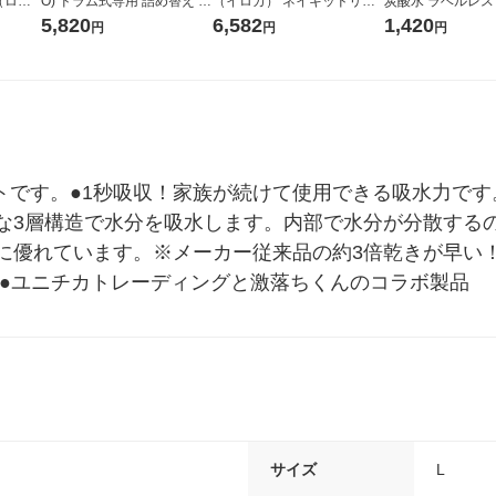
r（ロハ
O) ドラム式専用 詰め替え メ
（イロカ） ネイキッドリリ
炭酸水 ラベルレス 5
ベルレ
ガジャンボ 2300g 1セット
ーの香り 柔軟剤 詰め替え 超
箱（24本入）
5,820
6,582
1,420
円
円
円
チオ
（2個入) 洗濯洗剤 花王
特大 1200ml 1セット（5個
入) 花王
トです。●1秒吸収！家族が続けて使用できる吸水力です
な3層構造で水分を吸水します。内部で水分が分散する
に優れています。※メーカー従来品の約3倍乾きが早い
2mm●ユニチカトレーディングと激落ちくんのコラボ製品
サイズ
L