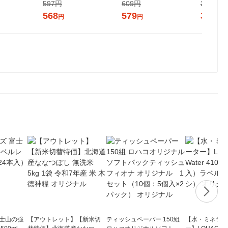
ー 180g 1個 オリジナル レト
597円
609円
375円
ルト（イチオシ） オリジナ
568
579
357
円
円
円
ル
富士山の強
【アウトレット】【新米切
ティッシュペーパー 150組
【水・ミネラル