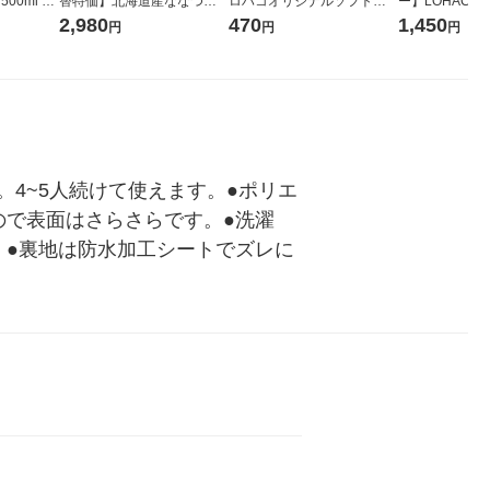
00ml 1
替特価】北海道産ななつぼ
ロハコオリジナルソフトパ
ー】LOHACO Wa
し 無洗米 5kg 1袋 令和7年産
ックティッシュ フィオナ オ
1箱（20本入
2,980
470
1,450
円
円
円
米 木徳神糧 オリジナル
リジナル 1セット（10個：
（イチオシ） 
5個入×2パック） オリジナ
ル
。4~5人続けて使えます。●ポリエ
ので表面はさらさらです。●洗濯
！●裏地は防水加工シートでズレに