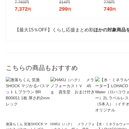
枚×2）厚さ約2mm レック
7,760円
314円
778円
7,372
299
740
円
円
円
【最大15％OFF】くらし応援まとめ割
ほかの対象商品
こちらの商品もおすすめ
激落ちくん 笑激SHOCK マ
HAKU（ハク） メラノフォ
【水・ミネラルウォ