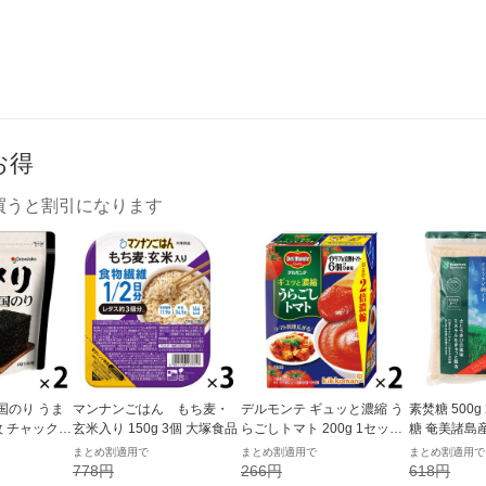
お得
買うと割引になります
国のり うま
マンナンごはん もち麦・
デルモンテ ギュッと濃縮 う
素焚糖 500
枚 チャック付
玄米入り 150g 3個 大塚食品
らごしトマト 200g 1セット
糖 奄美諸島
個×2）オリオ
（1個×2）キッコーマン 紙
まとめ割適用で
まとめ割適用で
まとめ割適用で
パック
778円
266円
618円