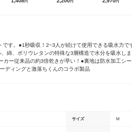
1,408
2,200
2,970
円
円
円
3180205639 1枚
ス 1枚 ヨコズナ
ョン
トです。●1秒吸収！2~3人が続けて使用できる吸水力
ル、綿、ポリウレタンの特殊な3層構造で水分を吸水しま
ーカー従来品の約3倍乾きが早い！●裏地は防水加工シー
カトレーディングと激落ちくんのコラボ製品
サイズ
M