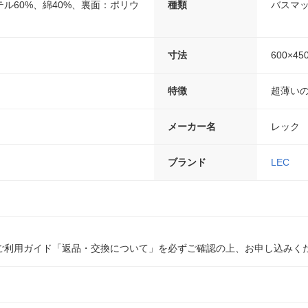
ル60%、綿40%、裏面：ポリウ
種類
バスマ
寸法
600×45
特徴
超薄い
メーカー名
レック
ブランド
LEC
ご利用ガイド「返品・交換について」を必ずご確認の上、お申し込みく