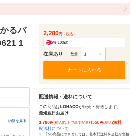
ジかるバ
2,280
円
（税込）
21 1
5
%
(103pt)
在庫あり
1
数量
カートに入れる
配送情報・送料について
この商品は
LOHACO
が販売・発送します。
最短翌日お届け
内訳を見る
3,780
550
無料
円
(税込)以上で基本配送料
円
(税込)
配送料について
※
一部の商品につきましては、基本配送料を当社が負担