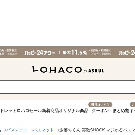
獲得はこちら
レ
トレット
ロハコセール
新着商品
オリジナル商品
クーポン
まとめ割
キ
品
バスマット
バスマット
激落ちくん 笑激SHOCK マジかるバスマット