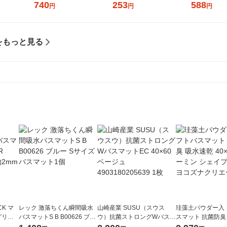
740
253
588
円
円
円
をもっと見る
K マ
レック 激落ちくん瞬間吸水
山崎産業 SUSU（スウス
珪藻土パウダー入
グリー
バスマットS B B00626 ブル
ウ）抗菌ストロングWバスマ
スマット 抗菌防臭
厚さ約2
ー Sサイズ バスマット1個
ットEC 40×60ベージュ 490
40×60cm ムーミ