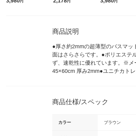
3,980
2,178
3,980
円
円
円
mm レック
mm レック
商品説明
●厚さ約2mmの超薄型のバスマッ
面はさらさらです。●ポリエステ
ず、速乾性に優れています。※メ
45×60cm 厚み2mm●ユニチ
商品仕様/スペック
カラー
ブラウン