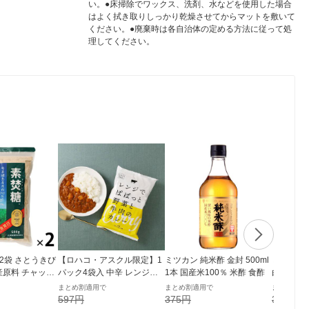
い。●床掃除でワックス、洗剤、水などを使用した場合
はよく拭き取りしっかり乾燥させてからマットを敷いて
ください。●廃棄時は各自治体の定める方法に従って処
理してください。
g 2袋 さとうきび
【ロハコ・アスクル限定】1
ミツカン 純米酢 金封 500ml
ミツカン
産原料 チャック
パック4袋入 中辛 レンジで
1本 国産米100％ 米酢 食酢
白だし 地
付き袋 大東製糖 砂糖
ぱぱっと野菜と牛肉のカレ
0ml） 1
まとめ割適用で
まとめ割適用で
まとめ割適
ー 180g 1個 オリジナル レト
597円
375円
398円