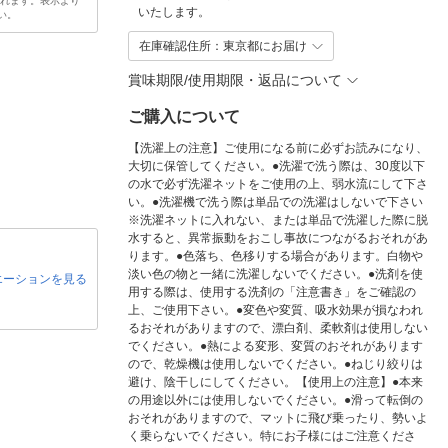
されます。表示より
いたします。
い。
在庫確認住所：東京都にお届け
賞味期限/使用期限・返品について
ご購入について
【洗濯上の注意】ご使用になる前に必ずお読みになり、
大切に保管してください。●洗濯で洗う際は、30度以下
の水で必ず洗濯ネットをご使用の上、弱水流にして下さ
い。●洗濯機で洗う際は単品での洗濯はしないで下さい
※洗濯ネットに入れない、または単品で洗濯した際に脱
水すると、異常振動をおこし事故につながるおそれがあ
ります。●色落ち、色移りする場合があります。白物や
淡い色の物と一緒に洗濯しないでください。●洗剤を使
エーションを見る
用する際は、使用する洗剤の「注意書き」をご確認の
上、ご使用下さい。●変色や変質、吸水効果が損なわれ
るおそれがありますので、漂白剤、柔軟剤は使用しない
でください。●熱による変形、変質のおそれがあります
ので、乾燥機は使用しないでください。●ねじり絞りは
避け、陰干しにしてください。【使用上の注意】●本来
の用途以外には使用しないでください。●滑って転倒の
おそれがありますので、マットに飛び乗ったり、勢いよ
く乗らないでください。特にお子様にはご注意くださ