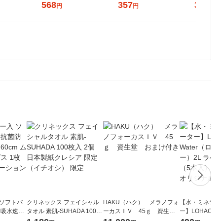
ルト（イチオシ） オリジナ
568
357
379
円
円
円
ル
 ソフトバ
クリネックス フェイシャル
HAKU（ハク） メラノフォ
【水・ミネラル
 吸水速乾
タオル 素肌-SUHADA 100枚
ーカスＩＶ 45ｇ 資生
ー】LOHACO 
ン シェイプ
入 2個 日本製紙クレシア 限
堂 おまけ付き
コウォーター）