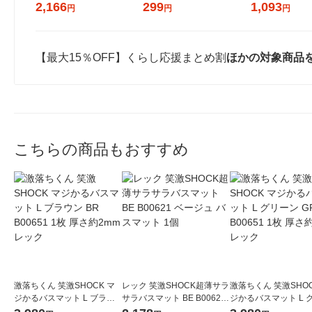
2,166
299
1,093
円
円
円
【最大15％OFF】くらし応援まとめ割
ほかの対象商品
こちらの商品もおすすめ
激落ちくん 笑激SHOCK マ
レック 笑激SHOCK超薄サラ
激落ちくん 笑激SHOC
ジかるバスマット L ブラウ
サラバスマット BE B00621
ジかるバスマット L 
ン BR B00651 1枚 厚さ約2
ベージュ バスマット 1個
ン GR B00651 1枚 