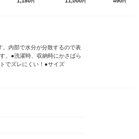
1,180
11,000
490
円
円
円
クリエーシ
定（イチオシ） 限定
ス 1箱（5本
シ） オリジナ
です。内部で水分が分散するので表
す。●洗濯時、収納時にかさばら
トでズレにくい！●サイズ