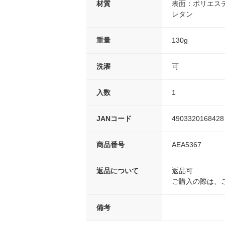
材質
表面：ポリエステ
レタン
重量
130g
洗濯
可
入数
1
JANコード
4903320168428
商品番号
AEA5367
返品について
返品可
ご購入の際は、
備考