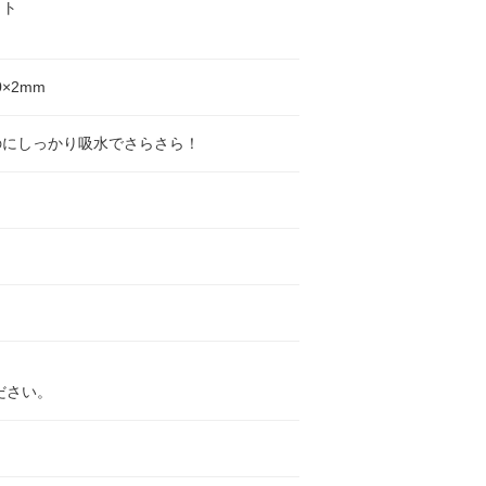
ット
0×2mm
のにしっかり吸水でさらさら！
ださい。