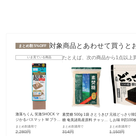
対象商品とあわせて買うと
まとめ割 5%OFF
たとえば、次の商品から1点以上
いま見ている商品
激落ちくん 笑激SHOCK マ
素焚糖 500g 1袋 さとうきび
元祖どっさり韓
ジかるバスマット M ブラウ
糖 奄美諸島産原料 チャック
しお味 8切100
ン BR B00621 1枚 厚さ約2
付き袋 大東製糖 砂糖
き 1セット（1
まとめ割適用で
まとめ割適用で
まとめ割適用で
mm レック
ンジャコー
2,280円
314円
1,150円