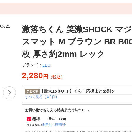
激落ちくん 笑激SHOCK マ
スマット M ブラウン BR B006
枚 厚さ約2mm レック
ブランド：
LEC
2,280
円
（税込）
【最大15％OFF】くらし応援まとめ割
まとめ割
すべて見る（全1件）
お買い物でもらえる特典
最大付与率11%
5
獲得
%
(103pt)
うち4.5%は
利用先・期間限定