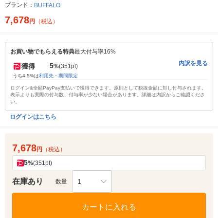
ブランド：
BUFFALO
7,678
円
（税込）
お買い物でもらえる特典
最大付与率16%
内訳を見る
5
獲得
%
(351pt)
うち4.5%は
利用先・期間限定
ログイン&全額PayPay支払いで獲得できます。原則として税抜金額に対し付与されます。
表示よりも実際の付与数、付与率が少ない場合があります。詳細は内訳からご確認くださ
い。
ログインはこちら
7,678
円
（税込）
5
%
(351pt)
在庫あり
1
数量
カートに入れる