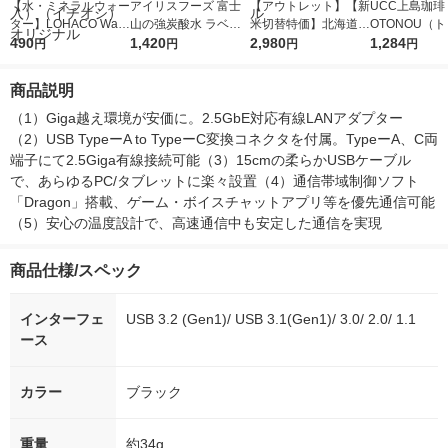
【水・ミネラルウォー
アイリスフーズ 富士
【アウトレット】【新
UCC上島珈琲 
ター】LOHACO Wate
山の強炭酸水 ラベル
米切替特価】北海道産
OTONOU（
r（ロハコウォータ
490
レス 500ml 1箱（24
1,420
ななつぼし 無洗米 5k
2,980
ウ） by BLAC
1,284
円
円
円
円
ー）2L ラベルレス 1
本入）
g 1袋 令和7年産 米 木
00ml 1セッ
箱（5本入）（イチオ
徳神糧 オリジナル
商品説明
シ） オリジナル
（1）Giga越え環境が安価に。2.5GbE対応有線LANアダプター
（2）USB TypeーA to TypeーC変換コネクタを付属。TypeーA、C両
端子にて2.5Giga有線接続可能（3）15cmの柔らかUSBケーブル
で、あらゆるPC/タブレットに楽々設置（4）通信帯域制御ソフト
「Dragon」搭載、ゲーム・ボイスチャットアプリ等を優先通信可能 
（5）安心の温度設計で、高速通信中も安定した通信を実現
商品仕様/スペック
インターフェ
USB 3.2 (Gen1)/ USB 3.1(Gen1)/ 3.0/ 2.0/ 1.1
ース
カラー
ブラック
重量
約34g