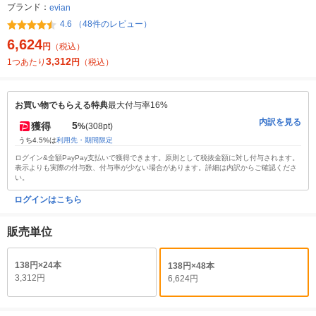
ブランド：
evian
4.6 （48件のレビュー）
6,624
円
（税込）
3,312
1つあたり
円
（税込）
お買い物でもらえる特典
最大付与率16%
内訳を見る
5
獲得
%
(308pt)
うち4.5%は
利用先・期間限定
ログイン&全額PayPay支払いで獲得できます。原則として税抜金額に対し付与されます。
表示よりも実際の付与数、付与率が少ない場合があります。詳細は内訳からご確認くださ
い。
ログインはこちら
販売単位
138円×24本
138円×48本
3,312円
6,624円