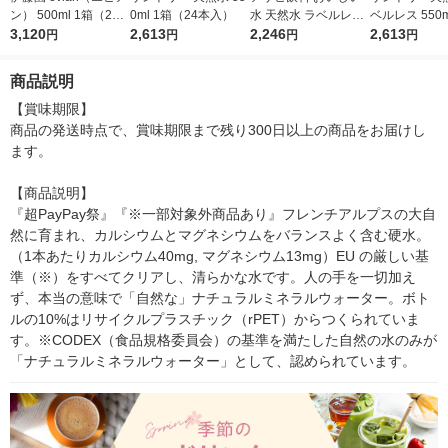
ン） 500ml 1箱（24
0ml 1箱（24本入）
水 天然水 ラベルレス
ベルレス 550m
本入）【正規輸入品】
3,120
2,613
600ml 1箱（24本入）
2,246
（24本入）
2,613
円
円
円
円
商品説明
【賞味期限】

商品の発送時点で、賞味期限まで残り300日以上の商品をお届けし
ます。

【商品説明】

『超PayPay祭』『※一部対象外商品あり』フレンチアルプスの大自
然に育まれ、カルシウムとマグネシウムをバランスよく含む硬水。
（1本あたりカルシウム40mg, マグネシウム13mg）EU の厳しい基
準（※）をすべてクリアし、清らかな水です。人の手を一切加え
ず、本当の意味で「自然な」ナチュラルミネラルウォーター。ボト
ルの10%はリサイクルプラスチック（rPET）からつくられていま
す。※CODEX（食品規格委員会）の基準を満たした自然の水のみが 
「ナチュラルミネラルウォーター」として、認められています。