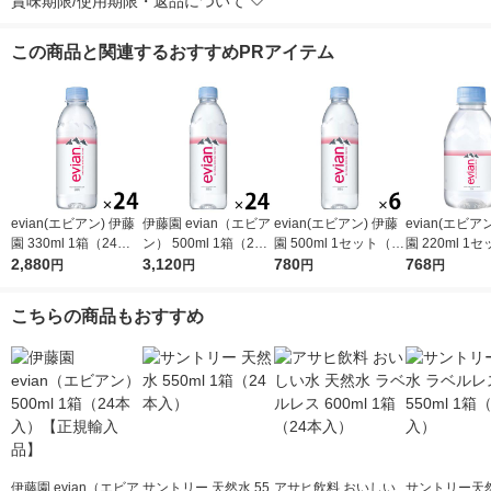
賞味期限/使用期限・返品について
この商品と関連するおすすめPRアイテム
evian(エビアン) 伊藤
伊藤園 evian（エビア
evian(エビアン) 伊藤
evian(エビア
園 330ml 1箱（24本
ン） 500ml 1箱（24
園 500ml 1セット（6
園 220ml 1
入）【正規輸入品】
2,880
本入）【正規輸入品】
3,120
本）【正規輸入品】
780
本）【硬水】
768
円
円
円
円
【硬水】【ミネラルウ
【硬水】【ミネラルウ
ルウォーター
ォーター】
ォーター】
こちらの商品もおすすめ
伊藤園 evian（エビア
サントリー 天然水 55
アサヒ飲料 おいしい
サントリー天然