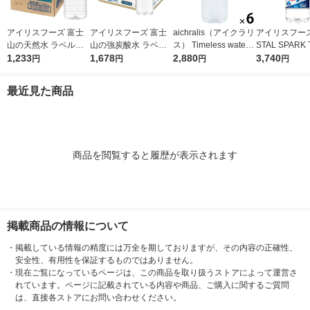
アイリスフーズ 富士
アイリスフーズ 富士
aichralis（アイクラリ
アイリスフーズ
山の天然水 ラベルレ
山の強炭酸水 ラベル
ス） Timeless water
STAL SPARK
ス 2L 1箱（9本入）
1,233
レス 1L 1箱（15本
1,678
タイムレス ウォータ
2,880
N X 450ml 
3,740
円
円
円
円
入）
ー 2L 1箱（6本入）
（48本）
最近見た商品
商品を閲覧すると履歴が表示されます
掲載商品の情報について
・
掲載している情報の精度には万全を期しておりますが、その内容の正確性、
安全性、有用性を保証するものではありません。
・
現在ご覧になっているページは、この商品を取り扱うストアによって運営さ
れています。ページに記載されている内容や商品、ご購入に関するご質問
は、直接各ストアにお問い合わせください。