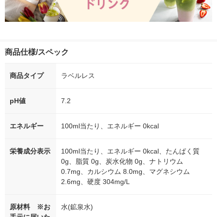
商品仕様/スペック
商品タイプ
ラベルレス
pH値
7.2
エネルギー
100ml当たり、エネルギー 0kcal
栄養成分表示
100ml当たり、エネルギー 0kcal、たんぱく質
0g、脂質 0g、炭水化物 0g、ナトリウム
0.7mg、カルシウム 8.0mg、マグネシウム
2.6mg、硬度 304mg/L
原材料 ※お
水(鉱泉水)