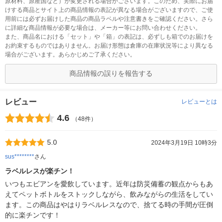
原材料、原産国など）が変更される場合がございます。このため、実際にお届
けする商品とサイト上の商品情報の表記が異なる場合がございますので、ご使
用前には必ずお届けした商品の商品ラベルや注意書きをご確認ください。さら
に詳細な商品情報が必要な場合は、メーカー等にお問い合わせください。
また、商品名における「セット」や「箱」の表記は、必ずしも箱でのお届けを
お約束するものではありません。お届け形態は倉庫の在庫状況等により異なる
場合がございます。あらかじめご了承ください。
商品情報の誤りを報告する
レビュー
レビューとは
4.6
（48件）
5.0
2024年3月19日 10時3分
sus********
さん
ラベルレスが楽チン！
いつもエビアンを愛飲しています。近年は防災備蓄の観点からもあ
えてペットボトルをストックしながら、飲みながらの生活をしてい
ます。この商品はやはりラベルレスなので、捨てる時の手間が圧倒
的に楽チンです！