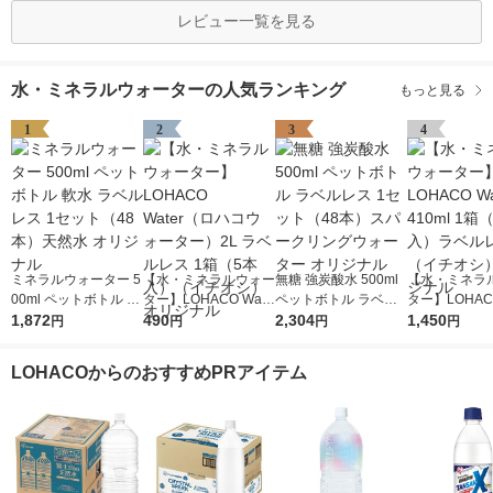
レビュー一覧を見る
水・ミネラルウォーターの人気ランキング
もっと見る
1
2
3
4
ミネラルウォーター 5
【水・ミネラルウォー
無糖 強炭酸水 500ml
【水・ミネラ
00ml ペットボトル 軟
ター】LOHACO Wate
ペットボトル ラベル
ター】LOHACO
水 ラベルレス 1セッ
1,872
r（ロハコウォータ
490
レス 1セット（48本）
2,304
r 410ml 1箱
1,450
円
円
円
円
ト（48本）天然水 オ
ー）2L ラベルレス 1
スパークリングウォー
入）ラベルレ
リジナル
箱（5本入）（イチオ
ター オリジナル
オシ） オリジ
LOHACOからのおすすめPRアイテム
シ） オリジナル