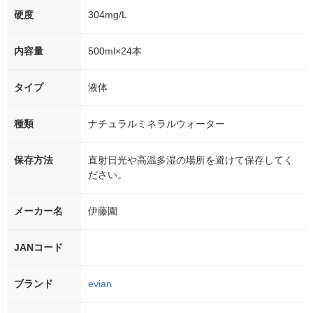
硬度
304mg/L
内容量
500ml×24本
タイプ
液体
種類
ナチュラルミネラルウォーター
保存方法
直射日光や高温多湿の場所を避けて保存してく
ださい。
メーカー名
伊藤園
JANコード
ブランド
evian