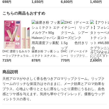
ム グリーンネイチャ
698
センス 10g ロート製
1,650
付き
6,600
ップスティッ
1,450
円
円
円
円
ーリップスティック
薬（イチオシ）
５本 紙箱入
4.8g 紙容器 エシカ
クル・ロハコ
こちらの商品もおすすめ
ル ロート製薬 限定
ート製薬 大容
め買い ストッ
定
DHC 濃密うるみカラ
歯磨き粉 フッ素 シュ
DHC（ディーエイチ
【アウトレッ
ーリップナチュラルア
ミテクト エナメルケ
シー） リップクリー
レンコス タト
ロマ(カシスロゼ)スイ
715
ア+ 90g Haleonジャ
878
ム シアーローズピン
770
ルベットティン
2,690
円
円
円
円
ートフラワーの香り
パン 薬用高濃度フッ
ク 1.5g 色付きリ
ニセット #ML
色付き・色つき・保湿
素配合
ップ
クプランニン
商品説明
プカラー ア
天然アロマがやさしく香る色つきアロマリップクリーム。リップク
リームのリッチな保湿力はそのままに、メーク効果とアロマ効果を
プラス。心地よい香りとともに唇をしっとり濃密にうるおし、血色
感とツヤ感を与えます。気持ち華やぐワインレッド。優雅なウッデ
ィシトラスの香り。