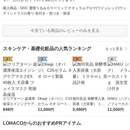
購入商品：DHC 濃密うるみカラーリップ ナチュラルアロマ(ワインレッド)ウッ
ディシトラスの香り 色付き・色つき・保湿
今見ている商品のレビューのみを見る
スキンケア・基礎化粧品の人気ランキング
もっと見る
1
2
3
4
クリアターン 超濃厚
Obagi（オバジ） C25
無印良品 発酵導入美
HAKU（ハク
保湿エイジングケアマ
セラム ネオ ロート製
容液（大容量） １０
ノフォーカス
スクEX 40枚入 大容量
848
薬
11,000
０ｍＬ 良品計画
3,490
5ｇ 資生堂
11,000
円
円
円
円
フェイスマスク 乾燥
付き
高保湿
LOHACOからのおすすめPRアイテム