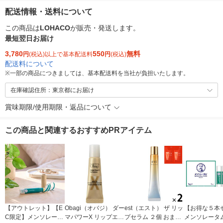
配送情報・送料について
この商品は
LOHACO
が販売・発送します。
最短翌日お届け
3,780
550
無料
円
(税込)以上で基本配送料
円
(税込)
配送料について
※
一部の商品につきましては、基本配送料を当社が負担いたします。
在庫確認住所：東京都にお届け
賞味期限/使用期限・返品について
この商品と関連するおすすめPRアイテム
【アウトレット】【E
Obagi（オバジ） ダー
est（エスト） ザ リッ
【お得な５本
C限定】メンソレータ
マパワーX リップエッ
プセラム ２個 おまけ
メンソレータ