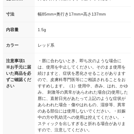
寸法
幅85mm×奥行き17mm×高さ137mm
内容量
1.5g
カラー
レッド系
注意事項1
・唇に合わないとき、即ち次のような場合に
※お手元に届
は、使用を中止してください。そのまま使用を
いた商品を必
続けますと、症状を悪化させることがあります
ずご確認くだ
ので、皮虜科専門医等にご相談されることをお
さい
すすめします。（1）使用中、赤み、はれ、かゆ
み、 刺激等の異常があらわれた場合(2)使用した
唇に、直射日光があたって上記のような症状が
あらわれた場合・傷やはれもの、湿疹等、異常
のある部位には使用しないでください。・妊娠
中の方や乳幼児への使用は控えてください。・
スティックを出しすぎると折れる場合がありま
すので、注意してください。