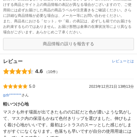
けする商品とサイト上の商品情報の表記が異なる場合がございますので、ご使
用前には必ずお届けした商品の商品ラベルや注意書きをご確認ください。さら
に詳細な商品情報が必要な場合は、メーカー等にお問い合わせください。
また、商品名における「セット」や「箱」の表記は、必ずしも箱でのお届けを
お約束するものではありません。お届け形態は倉庫の在庫状況等により異なる
場合がございます。あらかじめご了承ください。
商品情報の誤りを報告する
レビュー
レビューとは
4.6
（10件）
5.0
2023年12月21日 13時13分
gzb********
さん
軽いつけ心地
マスクも外す場面が出てきたものの口紅だと色が濃いような気がし
て、マスク内の保湿もかねて色付きリップを選びました。伸びもよ
く着け心地がいいです。最初はシトラスのスーッとした感じがしま
すがすぐになくなります。色落ちも早いですが自分の使用用途には