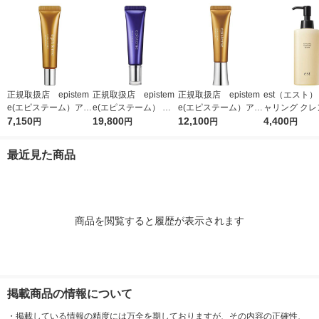
正規取扱店 epistem
正規取扱店 epistem
正規取扱店 epistem
est（エスト）
e(エピステーム）アイ
e(エピステーム） ス
e(エピステーム）アイ
ャリング クレ
パーフェクトショット
7,150
テムサイエンスアイ 1
19,800
パーフェクトショット
12,100
グセラム 180m
4,400
円
円
円
円
b 9g アイクリーム
8g アイクリーム
b 18g アイクリーム
最近見た商品
商品を閲覧すると履歴が表示されます
掲載商品の情報について
・
掲載している情報の精度には万全を期しておりますが、その内容の正確性、