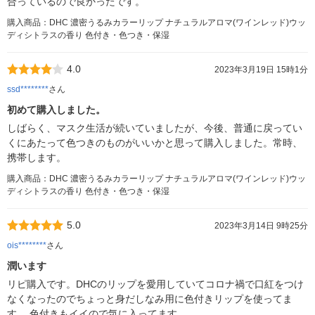
合っているので良かったです。
購入商品：DHC 濃密うるみカラーリップ ナチュラルアロマ(ワインレッド)ウッ
ディシトラスの香り 色付き・色つき・保湿
4.0
2023年3月19日 15時1分
ssd********
さん
初めて購入しました。
しばらく、マスク生活が続いていましたが、今後、普通に戻ってい
くにあたって色つきのものがいいかと思って購入しました。常時、
携帯します。
購入商品：DHC 濃密うるみカラーリップ ナチュラルアロマ(ワインレッド)ウッ
ディシトラスの香り 色付き・色つき・保湿
5.0
2023年3月14日 9時25分
ois********
さん
潤います
リピ購入です。DHCのリップを愛用していてコロナ禍で口紅をつけ
なくなったのでちょっと身だしなみ用に色付きリップを使ってま
す。 色付きもイイので気に入ってます。