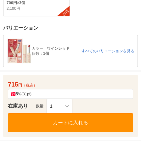
700円×3個
2,100円
お得
バリエーション
カラー：
ワインレッド
すべてのバリエーションを見る
個数：
1個
715
円
（税込）
5
%
(31pt)
在庫あり
1
数量
カートに入れる