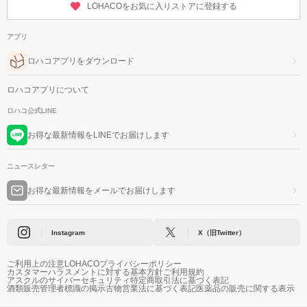
LOHACOをお気に入りストアに登録する
アプリ
ロハコアプリをダウンロード
ロハコアプリについて
ロハコ公式LINE
お得な最新情報をLINEでお届けします
ニュースレター
お得な最新情報をメールでお届けします
Instagram
X（旧Twitter）
ご利用上の注意
LOHACOプライバシーポリシー
カスタマーハラスメントに対する基本方針
ご利用規約
アスクルのサイバーセキュリティ
特定商取引法に基づく表記
酒類販売管理者標識の掲示
古物営業法に基づく表記
医薬品の販売に関する表示