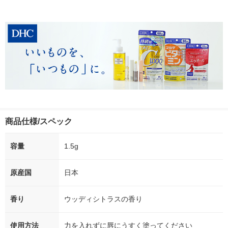
商品仕様/スペック
容量
1.5g
原産国
日本
香り
ウッディシトラスの香り
使用方法
力を入れずに唇にうすく塗ってください