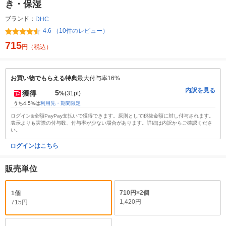
き・保湿
ブランド：
DHC
4.6 （10件のレビュー）
715
円
（税込）
お買い物でもらえる特典
最大付与率16%
内訳を見る
5
獲得
%
(31pt)
うち4.5%は
利用先・期間限定
ログイン&全額PayPay支払いで獲得できます。原則として税抜金額に対し付与されます。
表示よりも実際の付与数、付与率が少ない場合があります。詳細は内訳からご確認くださ
い。
ログインはこちら
販売単位
710円×2個
1個
1,420円
715円