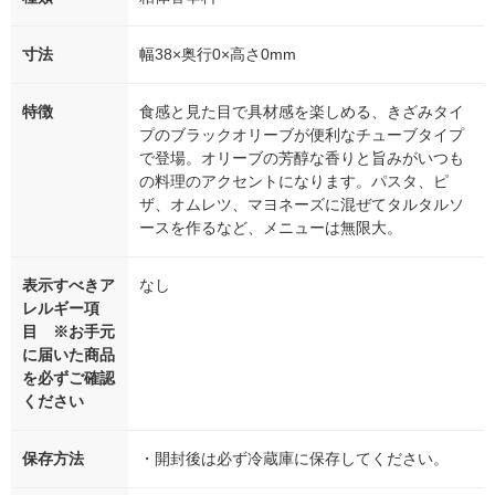
寸法
幅38×奥行0×高さ0mm
特徴
食感と見た目で具材感を楽しめる、きざみタイ
プのブラックオリーブが便利なチューブタイプ
で登場。オリーブの芳醇な香りと旨みがいつも
の料理のアクセントになります。パスタ、ピ
ザ、オムレツ、マヨネーズに混ぜてタルタルソ
ースを作るなど、メニューは無限大。
表示すべきア
なし
レルギー項
目 ※お手元
に届いた商品
を必ずご確認
ください
保存方法
・開封後は必ず冷蔵庫に保存してください。