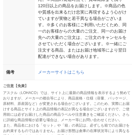
120日以上の商品をお届けします。※商品の色
や質感を出来るだけ忠実に再現するよう心がけ
ていますが実物と若干異なる場合がございま
す。※多くのお客様にご利用いただくため、同
一のお客様からの大量のご注文、同一のお届け
先への大量のご注文は、ご注文のキャンセルを
させていただく場合がございます。※一緒にご
注文する商品、またはお届け地域等により翌日
配達ができない場合があります。
備考
メーカーサイトはこちら
ご注意【免責】
アスクル（LOHACO）では、サイト上に最新の商品情報を表示するよう努めて
おりますが、メーカーの都合等により、商品規格・仕様（容量、パッケージ、
原材料、原産国など）が変更される場合がございます。このため、実際にお届
けする商品とサイト上の商品情報の表記が異なる場合がございますので、ご使
用前には必ずお届けした商品の商品ラベルや注意書きをご確認ください。さら
に詳細な商品情報が必要な場合は、メーカー等にお問い合わせください。
また、商品名における「セット」や「箱」の表記は、必ずしも箱でのお届けを
お約束するものではありません。お届け形態は倉庫の在庫状況等により異なる