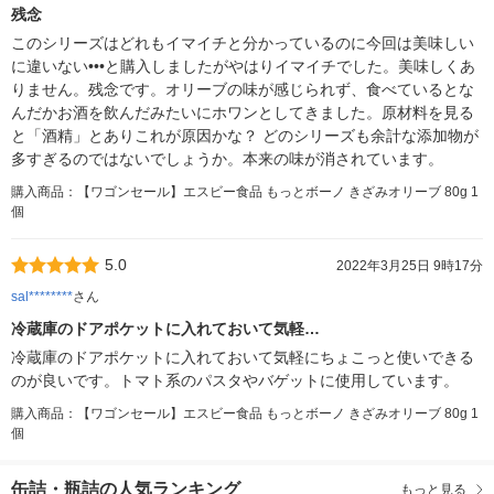
残念
このシリーズはどれもイマイチと分かっているのに今回は美味しい
に違いない•••と購入しましたがやはりイマイチでした。美味しくあ
りません。残念です。オリーブの味が感じられず、食べているとな
んだかお酒を飲んだみたいにホワンとしてきました。原材料を見る
と「酒精」とありこれが原因かな？ どのシリーズも余計な添加物が
多すぎるのではないでしょうか。本来の味が消されています。
購入商品：【ワゴンセール】エスビー食品 もっとボーノ きざみオリーブ 80g 1
個
5.0
2022年3月25日 9時17分
sal********
さん
冷蔵庫のドアポケットに入れておいて気軽…
冷蔵庫のドアポケットに入れておいて気軽にちょこっと使いできる
のが良いです。トマト系のパスタやバゲットに使用しています。
購入商品：【ワゴンセール】エスビー食品 もっとボーノ きざみオリーブ 80g 1
個
缶詰・瓶詰の人気ランキング
もっと見る