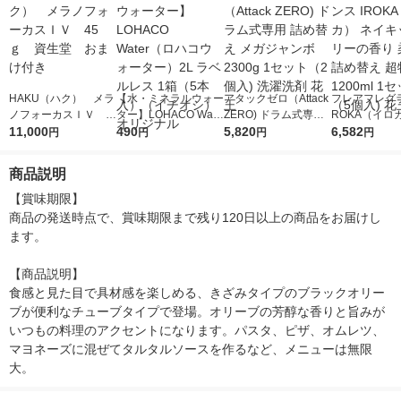
HAKU（ハク） メラ
【水・ミネラルウォー
アタックゼロ（Attack
フレアフレグラ
ノフォーカスＩＶ 4
ター】LOHACO Wate
ZERO) ドラム式専用
ROKA（イロ
5ｇ 資生堂 おまけ
11,000
r（ロハコウォータ
490
詰め替え メガジャン
5,820
イキッドリリ
6,582
円
円
円
円
付き
ー）2L ラベルレス 1
ボ 2300g 1セット（2
柔軟剤 詰め替
箱（5本入）（イチオ
個入) 洗濯洗剤 花王
大 1200ml 
商品説明
シ） オリジナル
（5個入) 花王
【賞味期限】

商品の発送時点で、賞味期限まで残り120日以上の商品をお届けし
ます。

【商品説明】

食感と見た目で具材感を楽しめる、きざみタイプのブラックオリー
ブが便利なチューブタイプで登場。オリーブの芳醇な香りと旨みが
いつもの料理のアクセントになります。パスタ、ピザ、オムレツ、
マヨネーズに混ぜてタルタルソースを作るなど、メニューは無限
大。