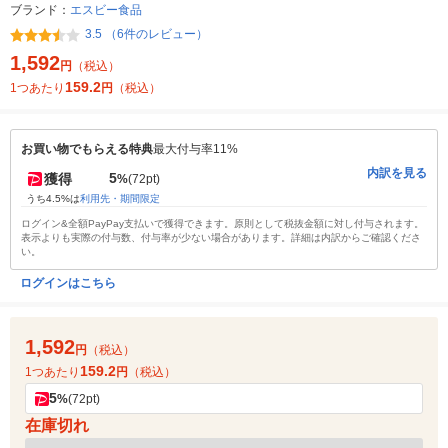
ブランド：
エスビー食品
3.5 （6件のレビュー）
1,592
円
（税込）
159.2
1つあたり
円
（税込）
お買い物でもらえる特典
最大付与率11%
内訳を見る
5
獲得
%
(72pt)
うち4.5%は
利用先・期間限定
ログイン&全額PayPay支払いで獲得できます。原則として税抜金額に対し付与されます。
表示よりも実際の付与数、付与率が少ない場合があります。詳細は内訳からご確認くださ
い。
ログインはこちら
1,592
円
（税込）
159.2
1つあたり
円
（税込）
5
%
(72pt)
在庫切れ