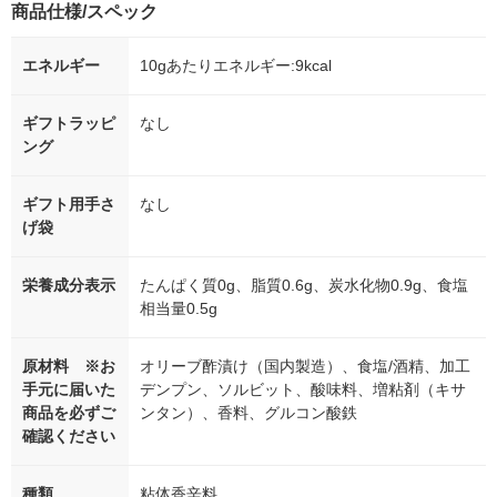
商品仕様/スペック
エネルギー
10gあたりエネルギー:9kcal
ギフトラッピ
なし
ング
ギフト用手さ
なし
げ袋
栄養成分表示
たんぱく質0g、脂質0.6g、炭水化物0.9g、食塩
相当量0.5g
原材料 ※お
オリーブ酢漬け（国内製造）、食塩/酒精、加工
手元に届いた
デンプン、ソルビット、酸味料、増粘剤（キサ
商品を必ずご
ンタン）、香料、グルコン酸鉄
確認ください
種類
粘体香辛料