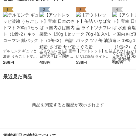
1
2
3
4
デルモンテ ギュッと
【アウトレット】宝幸
【アウトレット】缶詰
【アウトレッ
濃縮 うらごしトマト
日本のさば ＜国内さ
いなば食品 ライトツ
日本のさば 水
200g 1セット（1個×
266
ば国内製造＞ 190g 1
498
ナフレーク 70g 4缶入
538
不使用 ＜国内
498
円
円
円
円
2）キッコーマン 紙パ
セット（1缶×2） 缶詰
×1パック ツナ缶 油漬
内製造＞ 190
ック
鯖缶 さば缶 サバ缶 魚
まぐろ缶
ト（1缶×2）
最近見た商品
介缶詰 水煮
サバ缶 鯖缶 
素材缶
商品を閲覧すると履歴が表示されます
掲載商品の情報について