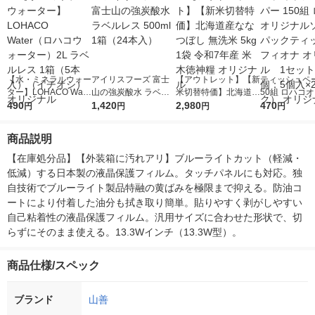
【水・ミネラルウォー
アイリスフーズ 富士
【アウトレット】【新
ティッシュペー
ター】LOHACO Wate
山の強炭酸水 ラベル
米切替特価】北海道産
50組 ロハコ
r（ロハコウォータ
490
レス 500ml 1箱（24
1,420
ななつぼし 無洗米 5k
2,980
ルソフトパッ
470
円
円
円
円
ー）2L ラベルレス 1
本入）
g 1袋 令和7年産 米 木
シュ フィオナ
箱（5本入）（イチオ
徳神糧 オリジナル
ナル 1セット
商品説明
シ） オリジナル
個：5個入×2
オリジナル
【在庫処分品】【外装箱に汚れアリ】ブルーライトカット（軽減・
低減）する日本製の液晶保護フィルム。タッチパネルにも対応。独
自技術でブルーライト製品特融の黄ばみを極限まで抑える。防油コ
ートにより付着した油分も拭き取り簡単。貼りやすく剥がしやすい
自己粘着性の液晶保護フィルム。汎用サイズに合わせた形状で、切
らずにそのまま使える。13.3Wインチ（13.3W型）。
商品仕様/スペック
ブランド
山善