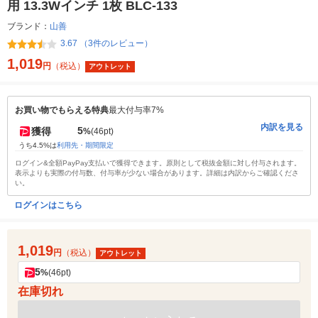
用 13.3Wインチ 1枚 BLC-133
ブランド：
山善
3.67 （3件のレビュー）
1,019
円
（税込）
アウトレット
お買い物でもらえる特典
最大付与率7%
内訳を見る
5
獲得
%
(46pt)
うち4.5%は
利用先・期間限定
ログイン&全額PayPay支払いで獲得できます。原則として税抜金額に対し付与されます。
表示よりも実際の付与数、付与率が少ない場合があります。詳細は内訳からご確認くださ
い。
ログインはこちら
1,019
円
（税込）
アウトレット
5
%
(46pt)
在庫切れ