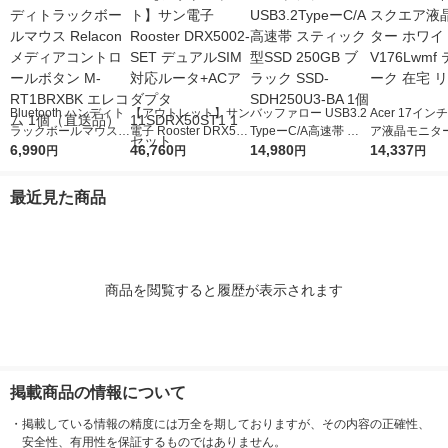
Bluetooth ハンディト
【アウトレット】サン
バッファロー USB3.2
Acer 17イ
ラックボールマウス R
電子 Rooster DRX500
TypeーC/A高速帯 ス
ア液晶モニター
elacon メディアコン
6,990
2-SET デュアルSIM対
46,760
ティック型SSD 250G
14,980
イト V176Lw
14,337
円
円
円
円
トロールボタン M-RT
応ルータ+ACアダプタ
B ブラック SSD-SDH
ワーク 在宅 
1BRXBK エレコム 1
11SDRX50ST1 1セッ
250U3-BA 1個
最近見た商品
個（直送品）
ト
商品を閲覧すると履歴が表示されます
掲載商品の情報について
・
掲載している情報の精度には万全を期しておりますが、その内容の正確性、
安全性、有用性を保証するものではありません。