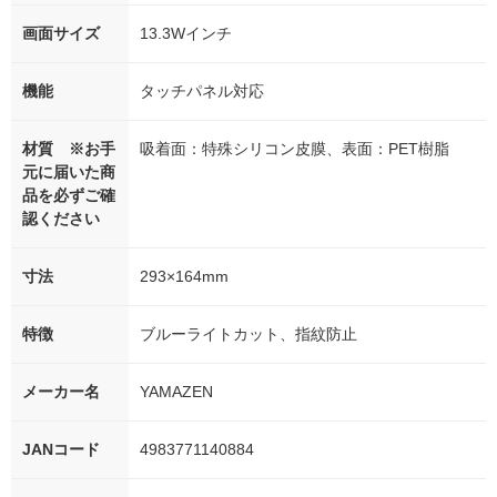
画面サイズ
13.3Wインチ
機能
タッチパネル対応
材質 ※お手
吸着面：特殊シリコン皮膜、表面：PET樹脂
元に届いた商
品を必ずご確
認ください
寸法
293×164mm
特徴
ブルーライトカット、指紋防止
メーカー名
YAMAZEN
JANコード
4983771140884