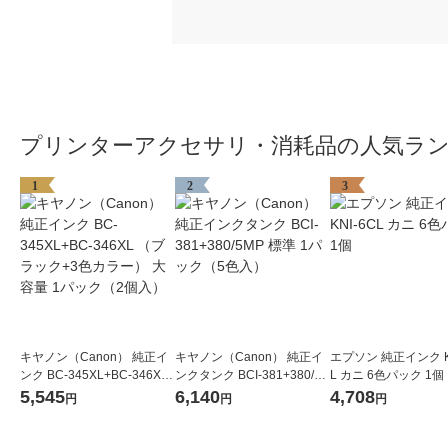
プリンターアクセサリ・消耗品の人気ラ
1
2
3
キヤノン（Canon） 純正イ
キヤノン（Canon） 純正イ
エプソン 純正インク KN
ンク BC-345XL+BC-346XL
ンクタンク BCI-381+380/5
L カニ 6色パック 1個
（ブラック+3色カラー） 大
MP 標準 1パック（5色入）
5,545
6,140
4,708
円
円
円
容量 1パック（2個入）