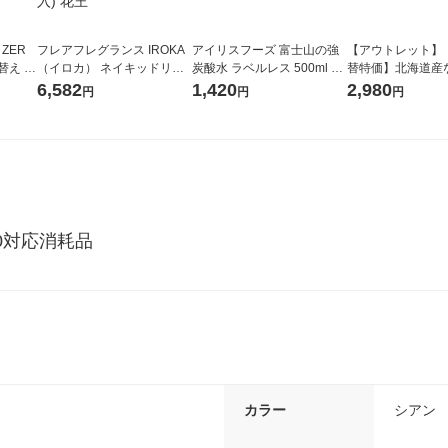
 ZER
フレアフレグランス IROKA
アイリスフーズ 富士山の強
【アウトレット】
替え メ
（イロカ） ネイキッドリリ
炭酸水 ラベルレス 500ml 1
替特価】北海道産
セット
ーの香り 柔軟剤 詰め替え 超
箱（24本入）
し 無洗米 5kg 1
6,582
1,420
2,980
円
円
円
王
特大 1200ml 1セット（5個
米 木徳神糧 オリ
入) 花王
4030対応消耗品
カラー
シアン