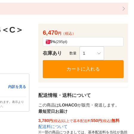
6＜C＞
6,470
円
（税込）
5
%
(295pt)
在庫あり
1
数量
カートに入れる
内訳を見る
配送情報・送料について
されます。表示より
この商品は
LOHACO
が販売・発送します。
い。
最短翌日お届け
3,780
550
無料
円
(税込)以上で基本配送料
円
(税込)
配送料について
※
一部の商品につきましては、基本配送料を当社が負担