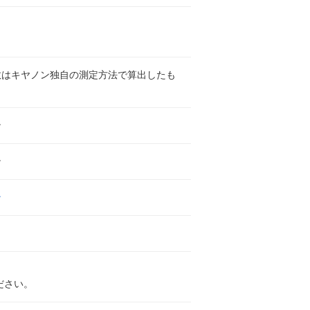
数はキヤノン独自の測定方法で算出したも
。
ン
ン
ン
ださい。