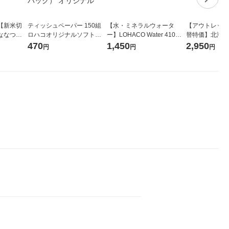
【新米切
ティッシュペーパー 150組
【水・ミネラルウォータ
【アウトレット
ななつぼ
ロハコオリジナルソフトパ
ー】LOHACO Water 410ml
替特価】北海道
袋 令和7年産
ックティッシュ フィオナ オ
1箱（20本入）ラベルレス
し 精白米 5kg
470
1,450
2,950
円
円
円
ジナル
リジナル 1セット（10個：
（イチオシ） オリジナル
米 木徳神糧 オ
5個入×2パック） オリジナ
ル