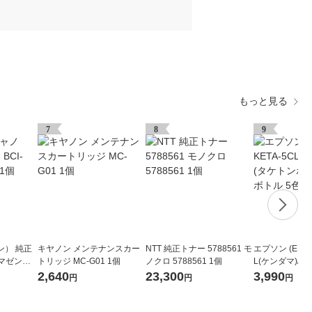
もっと見る
7
8
9
ン） 純正
キヤノン メンテナンスカー
NTT 純正トナー 5788561 モ
エプソン (EPSO
 マゼンタ 1
トリッジ MC-G01 1個
ノクロ 5788561 1個
L(ケンダマ)/ 
正インクボトル
2,640
23,300
3,990
円
円
円