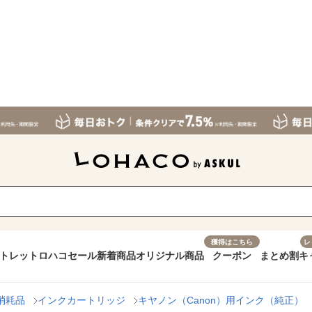
獲得はこちら
レ
トレット
ロハコセール
新着商品
オリジナル商品
クーポン
まとめ割
キ
消耗品
インクカートリッジ
キヤノン（Canon）用インク（純正）