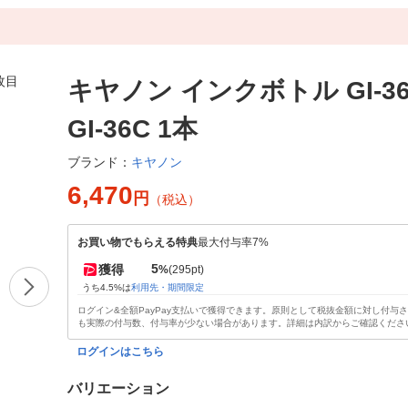
キヤノン インクボトル GI-3
GI-36C 1本
キヤノン
ブランド：
6,470
円
（税込）
お買い物でもらえる特典
最大付与率7%
5
獲得
%
(295pt)
うち4.5%は
利用先・期間限定
ログイン&全額PayPay支払いで獲得できます。原則として税抜金額に対し付与
も実際の付与数、付与率が少ない場合があります。詳細は内訳からご確認くださ
ログインはこちら
バリエーション