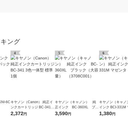
ンキング
4
5
6
I-6C
キヤノン（Canon） 純正イ
キヤノン（キャノン） 純
キヤノン（キャノ
ンクカートリッジ BC-341 3
正インク BC-360XL ブラ
インク BCI-331M
色一体型 標準 1個
ック（大容量） （3708C0
個
2,372
3,590
1,380
円
円
円
01）