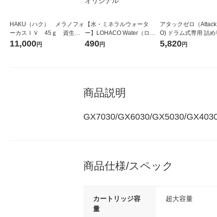
HAKU（ハク） メラノフォ
【水・ミネラルウォータ
アタックゼロ（Attack
ーカスＩＶ 45ｇ 資生
ー】LOHACO Water（ロハ
O) ドラム式専用 詰め
堂 おまけ付き
コウォーター）2L ラベルレ
ガジャンボ 2300g 1
11,000
490
5,820
円
円
円
ス 1箱（5本入）（イチオ
（2個入) 洗濯洗剤 花
シ） オリジナル
商品説明
GX7030/GX6030/GX5030/GX
商品仕様/スペック
カートリッジ容
超大容量
量