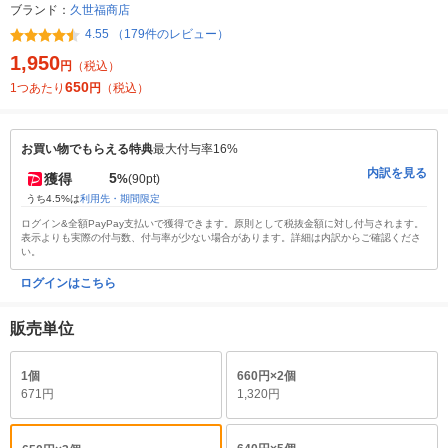
ブランド：
久世福商店
4.55 （179件のレビュー）
1,950
円
（税込）
650
1つあたり
円
（税込）
お買い物でもらえる特典
最大付与率16%
内訳を見る
5
獲得
%
(90pt)
うち4.5%は
利用先・期間限定
ログイン&全額PayPay支払いで獲得できます。原則として税抜金額に対し付与されます。
表示よりも実際の付与数、付与率が少ない場合があります。詳細は内訳からご確認くださ
い。
ログインはこちら
販売単位
1個
660円×2個
671円
1,320円