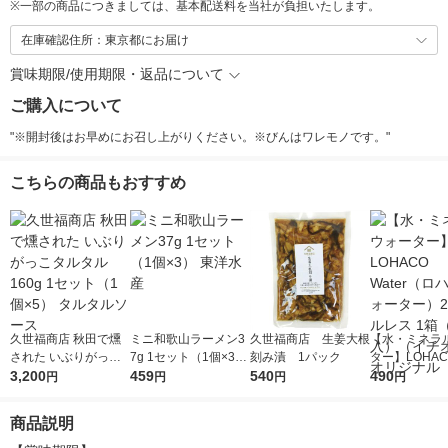
※
一部の商品につきましては、基本配送料を当社が負担いたします。
在庫確認住所：東京都にお届け
賞味期限/使用期限・返品について
ご購入について
"※開封後はお早めにお召し上がりください。※びんはワレモノです。"
こちらの商品もおすすめ
久世福商店 秋田で燻
ミニ和歌山ラーメン3
久世福商店 生姜大根
【水・ミネラ
された いぶりがっこ
7g 1セット（1個×3）
刻み漬 1パック
ター】LOHACO
タルタル 160g 1セッ
3,200
東洋水産
459
540
r（ロハコウォ
490
円
円
円
円
ト（1個×5） タルタル
ー）2L ラベル
ソース
箱（5本入）
商品説明
シ） オリジナ