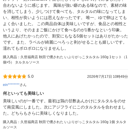
合わないように感じます。 風味が強い癖のある味なので、素材の味
を消してしまう。少しつけて食べても、タルタルの味になってしま
い、相性が良いようには思えなかったです。 唯一、ゆで卵はとても
よく合いました。 この商品自体は美味しいですが、食品との相性と
いうより、そのままご飯にかけて食べるのが1番かなという印象。
他人にあげたかったので、割安にもなる5個セットはありがたかった
です。 また、ラベルが綺麗にぺろっと剥がせることも嬉しいです。
濡れてもボロボロになりませんし。
購入商品：久世福商店 秋田で燻された いぶりがっこタルタル 160g 1セット（1
個×5） タルタルソース
5.0
2026年7月17日 10時49分
ein********
さん
何といっても美味しい
美味しいのが一番です。最初は鶏の甘酢あんかけにタルタルをのせ
て南蛮風にしました。次にアジフライにこのタルタルを合わせまし
た。どちらもさらに美味しくなりました。
購入商品：久世福商店 秋田で燻された いぶりがっこタルタル 160g 1個 タルタ
ルソース