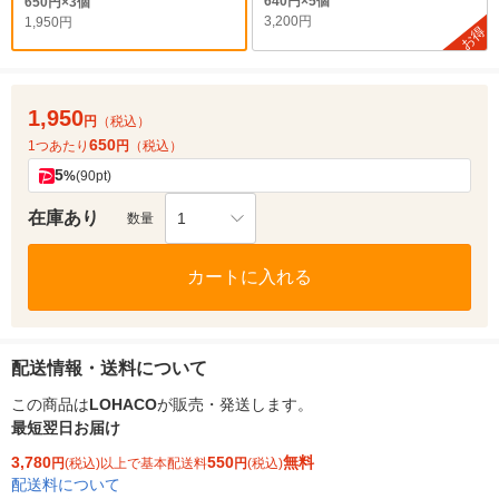
640円×5個
650円×3個
3,200円
1,950円
お得
1,950
円
（税込）
650
1つあたり
円
（税込）
5
%
(90pt)
在庫あり
1
数量
カートに入れる
配送情報・送料について
この商品は
LOHACO
が販売・発送します。
最短翌日お届け
3,780
550
無料
円
(税込)以上で基本配送料
円
(税込)
配送料について