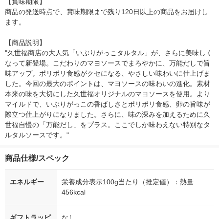
【賞味期限】

商品の発送時点で、賞味期限まで残り120日以上の商品をお届けし
ます。

【商品説明】

"久世福商店の大人気「いぶりがっこタルタル」が、さらに美味しく
なって新登場。こだわりのマヨソースでまろやかに、万能だしで旨
味アップ。ポリポリ食感がクセになる、やさしい味わいに仕上げま
した。今回の最大のポイントは、マヨソースの味わいの進化。素材
本来の味を大切にした久世福オリジナルのマヨソースを使用。より
マイルドで、いぶりがっこの香ばしさとポリポリ食感、卵の旨味が
際立つ仕上がりになりました。さらに、味の深みを加えるために久
世福自慢の「万能だし」をプラス。ここでしか味わえない特別なタ
ルタルソースです。"
商品仕様/スペック
エネルギー
栄養成分表示100g当たり（推定値）：熱量
456kcal
ギフトラッピ
なし