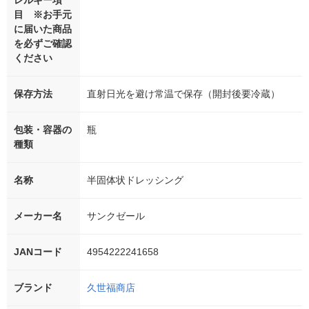
レルギー項
目 ※お手元
に届いた商品
を必ずご確認
ください
保存方法
直射日光を避け常温で保存（開封後要冷蔵）
包装・容器の
瓶
種類
名称
半固体状ドレッシング
メーカー名
サンクゼール
JANコード
4954222241658
ブランド
久世福商店