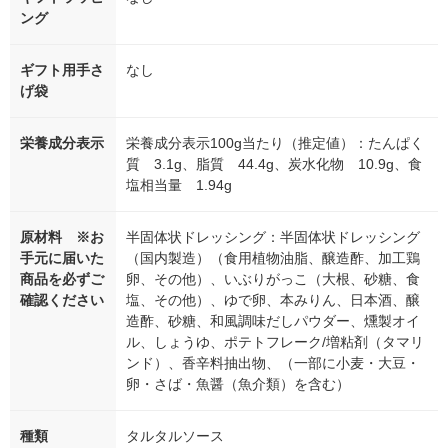
ング
ギフト用手さ
なし
げ袋
栄養成分表示
栄養成分表示100g当たり（推定値）：たんぱく
質 3.1g、脂質 44.4g、炭水化物 10.9g、食
塩相当量 1.94g
原材料 ※お
半固体状ドレッシング：半固体状ドレッシング
手元に届いた
（国内製造）（食用植物油脂、醸造酢、加工鶏
商品を必ずご
卵、その他）、いぶりがっこ（大根、砂糖、食
確認ください
塩、その他）、ゆで卵、本みりん、日本酒、醸
造酢、砂糖、和風調味だしパウダー、燻製オイ
ル、しょうゆ、ポテトフレーク/増粘剤（タマリ
ンド）、香辛料抽出物、（一部に小麦・大豆・
卵・さば・魚醤（魚介類）を含む）
種類
タルタルソース