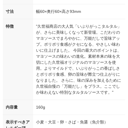
寸法
幅60×奥行60×高さ93mm
特徴
"久世福商店の大人気「いぶりがっこタルタル」
が、さらに美味しくなって新登場。こだわりの
マヨソースでまろやかに、万能だしで旨味アッ
プ。ポリポリ食感がクセになる、やさしい味わ
いに仕上げました。 今回の最大のポイントは、
マヨソースの味わいの進化。素材本来の味を大
切にした久世福オリジナルのマヨソースを使
用。よりマイルドで、いぶりがっこの香ばしさ
とポリポリ食感、卵の旨味が際立つ仕上がりに
なりました。 さらに、味の深みを加えるために
久世福自慢の「万能だし」をプラス。ここでし
か味わえない特別なタルタルソースです。"
内容量
160g
表示すべきア
小麦・大豆・卵・さば・魚醤（魚介類）