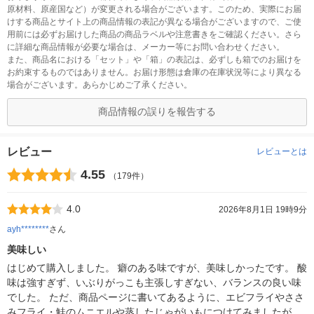
原材料、原産国など）が変更される場合がございます。このため、実際にお届
けする商品とサイト上の商品情報の表記が異なる場合がございますので、ご使
用前には必ずお届けした商品の商品ラベルや注意書きをご確認ください。さら
に詳細な商品情報が必要な場合は、メーカー等にお問い合わせください。
また、商品名における「セット」や「箱」の表記は、必ずしも箱でのお届けを
お約束するものではありません。お届け形態は倉庫の在庫状況等により異なる
場合がございます。あらかじめご了承ください。
商品情報の誤りを報告する
レビュー
レビューとは
4.55
（179件）
4.0
2026年8月1日 19時9分
ayh********
さん
美味しい
はじめて購入しました。 癖のある味ですが、美味しかったです。 酸
味は強すぎず、いぶりがっこも主張しすぎない、バランスの良い味
でした。 ただ、商品ページに書いてあるように、エビフライやささ
みフライ・鮭のムニエルや蒸したじゃがいもにつけてみましたが、