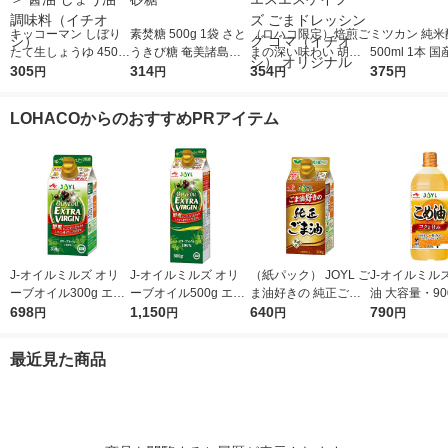
キッコーマン しぼり
素焚糖 500g 1袋 さと
（ロハコ限定）焙煎ご
ミツカン 純米
たて生しょうゆ 450m
うきび糖 奄美諸島産
まの深い味わい 胡麻
500ml 1本 国
l 1本 ＜やわらか密封
305
原料 チャック付き袋
314
ドレッシング 490ml 1
354
0％ 米酢 食酢
375
円
円
円
円
ボトル＞ 醤油 しょう
大東製糖 砂糖
本 エスエスケイフー
油 調味料（イチオ
ズ ごまドレッシング
LOHACOからのおすすめPRアイテム
シ）
ゴマ（イチオシ） オ
リジナル
J-オイルミルズ オリ
J-オイルミルズ オリ
（紙パック） JOYL ご
J-オイルミル
ーブオイル300g エキ
ーブオイル500g エキ
ま油好きの 純正ごま
油 大容量・90
ストラバージン スペ
698
ストラバージン スペ
1,150
油 300g 1本 味の素 J-
640
ト 1本 JOYL
790
円
円
円
円
イン産オリーブ100%
イン産オリーブ100%
オイルミルズ
1本（紙パック） JOY
1本（紙パック） JOY
最近見た商品
L
L