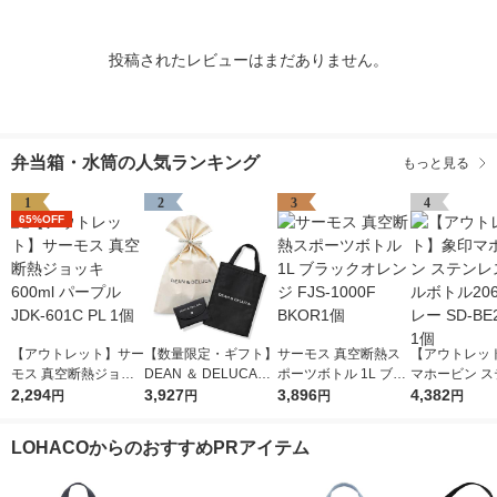
投稿されたレビューはまだありません。
弁当箱・水筒の人気ランキング
もっと見る
1
2
3
4
65%OFF
【アウトレット】サー
【数量限定・ギフト】
サーモス 真空断熱ス
【アウトレッ
モス 真空断熱ジョッ
DEAN ＆ DELUCA
ポーツボトル 1L ブラ
マホービン ス
キ 600ml パープル JD
2,294
クーラーバッグ M＆
3,927
ックオレンジ FJS-10
3,896
スクールボトル
4,382
円
円
円
円
K-601C PL 1個
ショッピングバッグ 1
00F BKOR1個
mlグレー SD-B
セット 紙袋付き
A 1個
LOHACOからのおすすめPRアイテム