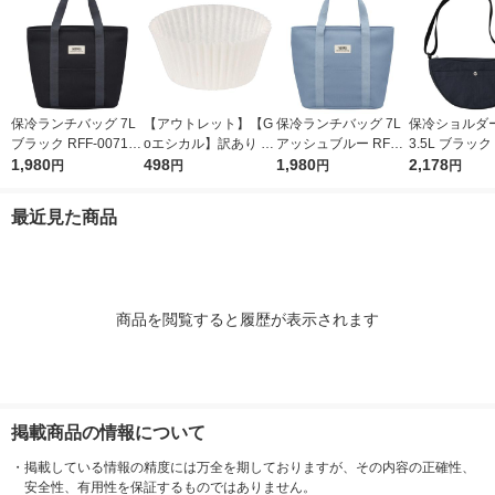
保冷ランチバッグ 7L
【アウトレット】【G
保冷ランチバッグ 7L
保冷ショルダ
ブラック RFF-0071 B
oエシカル】訳あり シ
アッシュブルー RFF-
3.5L ブラック 
K 1個 トートバッグタ
1,980
モジマ おかずカップ
498
0071 ASB 1個 トート
1,980
03 BK 1個 
2,178
円
円
円
円
イプ 4層断熱構造 手
6号 1本（500枚入）
バッグタイプ 4層断熱
ル横3本 保冷
洗いOK サーモス
構造 手洗いOK サーモ
サーモス
最近見た商品
ス
商品を閲覧すると履歴が表示されます
掲載商品の情報について
・
掲載している情報の精度には万全を期しておりますが、その内容の正確性、
安全性、有用性を保証するものではありません。