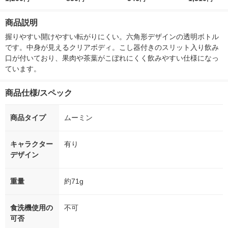
ＰＤＨ3 1個
ア ミッキーマウス デ
セット キティ水彩コ
さぎ 軽量 ＰＤ
ィズニー 軽量 ＰＤＨ
スメ ＡＢＣ3ＡＧ 1個
商品説明
3 1個
サンリオ
握りやすい開けやすい転がりにくい。六角形デザインの透明ボトル
です。中身が見えるクリアボディ。こし器付きのスリット入り飲み
口が付いており、果肉や茶葉がこぼれにくく飲みやすい仕様になっ
ています。
商品仕様/スペック
商品タイプ
ムーミン
キャラクター
有り
デザイン
重量
約71g
食洗機使用の
不可
可否