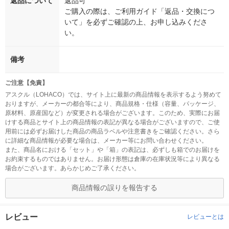
返品について
返品可
ご購入の際は、ご利用ガイド「返品・交換につ
いて」を必ずご確認の上、お申し込みくださ
い。
備考
ご注意【免責】
アスクル（LOHACO）では、サイト上に最新の商品情報を表示するよう努めて
おりますが、メーカーの都合等により、商品規格・仕様（容量、パッケージ、
原材料、原産国など）が変更される場合がございます。このため、実際にお届
けする商品とサイト上の商品情報の表記が異なる場合がございますので、ご使
用前には必ずお届けした商品の商品ラベルや注意書きをご確認ください。さら
に詳細な商品情報が必要な場合は、メーカー等にお問い合わせください。
また、商品名における「セット」や「箱」の表記は、必ずしも箱でのお届けを
お約束するものではありません。お届け形態は倉庫の在庫状況等により異なる
場合がございます。あらかじめご了承ください。
商品情報の誤りを報告する
レビュー
レビューとは