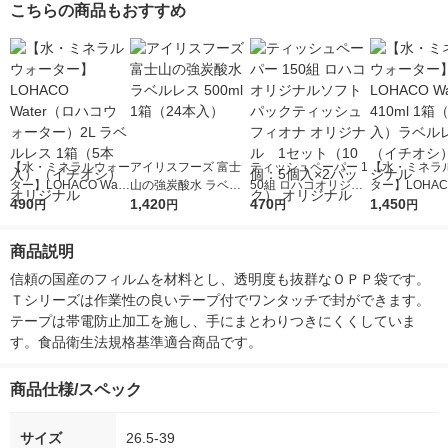
こちらの商品もおすすめ
【水・ミネラルウォー
アイリスフーズ 富士
ティッシュペーパー 1
【水・ミネラ
ター】LOHACO Wate
山の強炭酸水 ラベル
50組 ロハコオリジナ
ター】LOHACO
r（ロハコウォータ
490
レス 500ml 1箱（24
1,420
ルソフトパックティッ
470
r 410ml 1箱
1,450
円
円
円
円
ー）2L ラベルレス 1
本入）
シュ フィオナ オリジ
入）ラベルレ
箱（5本入）（イチオ
ナル 1セット（10
オシ） オリジ
商品説明
シ） オリジナル
個：5個入×2パック）
オリジナル
信頼の国産のフィルムを材料とし、透明度も抜群なＯＰＰ袋です。
Ｔシリーズは作業性の良いテープ付でワンタッチで封ができます。
テープは帯電防止加工を施し、手にまとわりつきにくくしていま
す。食品衛生法規格基準適合商品です。
商品仕様/スペック
サイズ
26.5-39