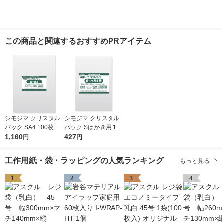
この商品と関連するおすすめPRアイテム
シモジマ クリスタル
シモジマ クリスタル
パック SA4 100枚入 6
パック Sはがき用 100
739200 1袋(100枚入)
1,160
枚入 6751700 1袋(10
427
円
円
0枚入)
工作用紙・袋・ラッピングの人気ランキング
もっと見る
1
2
3
4