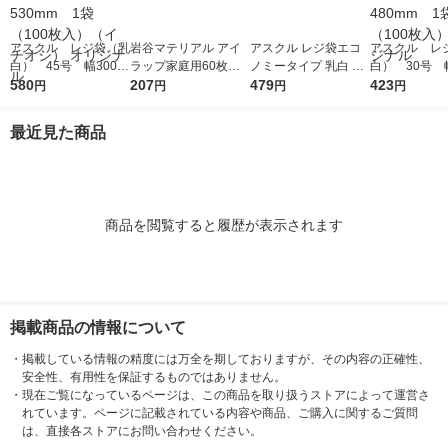
アスクル レジ袋（乳
岩谷マテリアル アイ
アスクル レジ袋エコ
アスクル レ
白） 45号 幅300m
ラップ家庭用60枚入
ノミータイプ 乳白 45
白） 30号 幅
m×マチ140mm×縦53
580
り I-WRAP-HT 1個
207
号 1袋(100枚入) オリ
479
m×マチ130m
423
円
円
円
円
0mm 1袋（100枚
ジナル
0mm 1袋（1
入）（イチオシ） オ
入） オリジ
最近見た商品
リジナル
商品を閲覧すると履歴が表示されます
掲載商品の情報について
・
掲載している情報の精度には万全を期しておりますが、その内容の正確性、
安全性、有用性を保証するものではありません。
・
現在ご覧になっているページは、この商品を取り扱うストアによって運営さ
れています。ページに記載されている内容や商品、ご購入に関するご質問
は、直接各ストアにお問い合わせください。