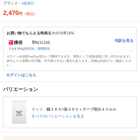
ブランド：
HEIKO
2,470
円
（税込）
お買い物でもらえる特典
最大付与率16%
内訳を見る
5
獲得
%
(112pt)
うち4.5%は
利用先・期間限定
ログイン&全額PayPay支払いで獲得できます。原則として税抜金額に対し付与されます。
表示よりも実際の付与数、付与率が少ない場合があります。詳細は内訳からご確認くださ
い。
ログインはこちら
バリエーション
サイズ：
幅２６５×高３９０＋テープ部分４０ｍｍ
すべてのバリエーションを見る