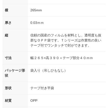
横
265mm
厚さ
0.03ｍｍ
縦
信頼の国産のフィルムを材料とし、透明度も抜
群なＯＰＰ袋です。Ｔシリーズは作業性の良い
テープ付でワンタッチで封ができます。
寸法
幅２６５×高３９０＋テープ部分４０ｍｍ
パッケージ形
袋入り（吊しひもなし）
状
形状
テープ付き平袋
材質
OPP