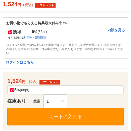
1,524
円
（税込）
アウトレット
お買い物でもらえる特典
最大付与率7%
内訳を見る
5
獲得
%
(68pt)
うち4.5%は
利用先・期間限定
ログイン&全額PayPay支払いで獲得できます。原則として税抜金額に対し付与されます。
表示よりも実際の付与数、付与率が少ない場合があります。詳細は内訳からご確認くださ
い。
ログインはこちら
1,524
円
（税込）
アウトレット
5
%
(68pt)
在庫あり
1
数量
カートに入れる