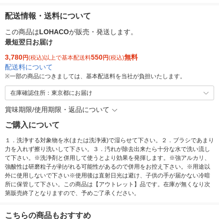
配送情報・送料について
この商品は
LOHACO
が販売・発送します。
最短翌日お届け
3,780
550
無料
円
(税込)以上で基本配送料
円
(税込)
配送料について
※
一部の商品につきましては、基本配送料を当社が負担いたします。
在庫確認住所：東京都にお届け
賞味期限/使用期限・返品について
ご購入について
１．洗浄する対象物を水(または洗浄液)で湿らせて下さい。２．ブラシであまり
力を入れず擦り洗いして下さい。３．汚れが除去出来たら十分な水で洗い流し
て下さい。※洗浄剤と併用して使うとより効果を発揮します。※強アルカリ、
強酸性は研磨粒子が剥がれる可能性があるので併用をお控え下さい。※用途以
外に使用しないで下さい※使用後は直射日光は避け、子供の手が届かない冷暗
所に保管して下さい。この商品は【アウトレット】品です。在庫が無くなり次
第販売終了となりますので、予めご了承ください。
こちらの商品もおすすめ