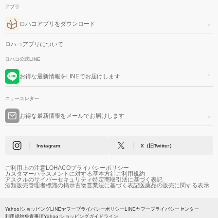
アプリ
ロハコアプリをダウンロード
ロハコアプリについて
ロハコ公式LINE
お得な最新情報をLINEでお届けします
ニュースレター
お得な最新情報をメールでお届けします
Instagram
X（旧Twitter）
ご利用上の注意
LOHACOプライバシーポリシー
カスタマーハラスメントに対する基本方針
ご利用規約
アスクルのサイバーセキュリティ
特定商取引法に基づく表記
酒類販売管理者標識の掲示
古物営業法に基づく表記
医薬品の販売に関する表示
Yahoo!ショッピング
LINEヤフープライバシーポリシー
LINEヤフープライバシーセンター
利用規約
免責事項
Yahoo!ショッピングガイドライン