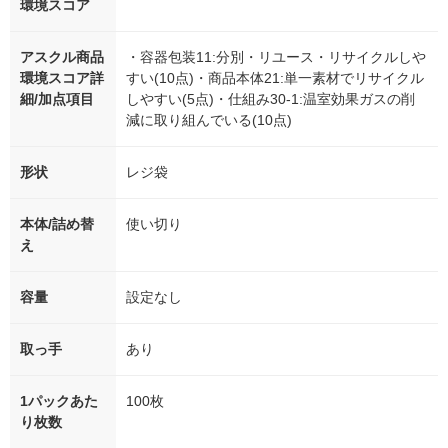
環境スコア
アスクル商品
・容器包装11:分別・リユース・リサイクルしや
環境スコア詳
すい(10点)・商品本体21:単一素材でリサイクル
細/加点項目
しやすい(5点)・仕組み30-1:温室効果ガスの削
減に取り組んでいる(10点)
形状
レジ袋
本体/詰め替
使い切り
え
容量
設定なし
取っ手
あり
1パックあた
100枚
り枚数