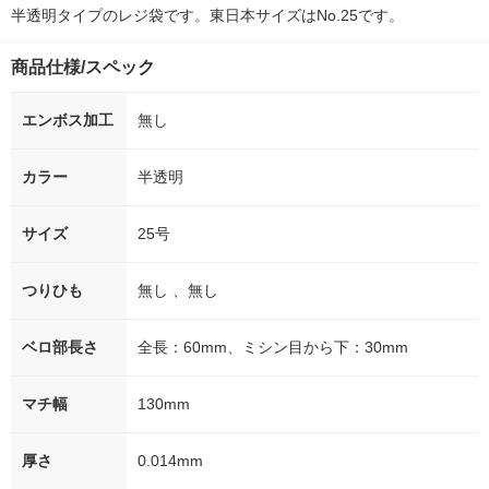
オリジナル
半透明タイプのレジ袋です。東日本サイズはNo.25です。
商品仕様/スペック
エンボス加工
無し
カラー
半透明
サイズ
25号
つりひも
無し 、無し
ベロ部長さ
全長：60mm、ミシン目から下：30mm
マチ幅
130mm
厚さ
0.014mm