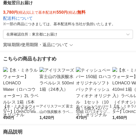
最短翌日お届け
3,780
550
無料
円
(税込)以上で基本配送料
円
(税込)
配送料について
※
一部の商品につきましては、基本配送料を当社が負担いたします。
在庫確認住所：東京都にお届け
賞味期限/使用期限・返品について
こちらの商品もおすすめ
【水・ミネラルウォー
アイリスフーズ 富士
ティッシュペーパー 1
【水・ミネラ
ター】LOHACO Wate
山の強炭酸水 ラベル
50組 ロハコオリジナ
ター】LOHACO
r（ロハコウォータ
490
レス 500ml 1箱（24
1,420
ルソフトパックティッ
470
r 410ml 1箱
1,450
円
円
円
円
ー）2L ラベルレス 1
本入）
シュ フィオナ オリジ
入）ラベルレ
箱（5本入）（イチオ
ナル 1セット（10
オシ） オリジ
商品説明
シ） オリジナル
個：5個入×2パック）