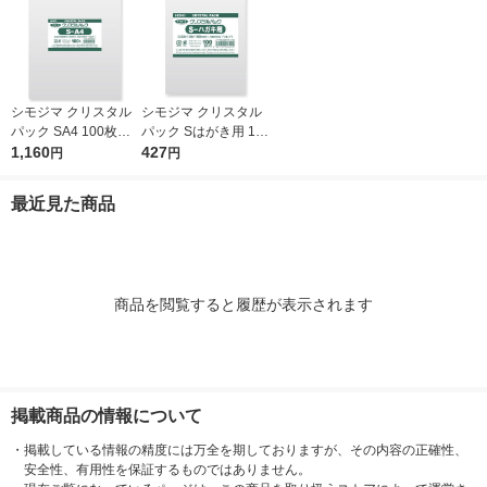
シモジマ クリスタル
シモジマ クリスタル
パック SA4 100枚入 6
パック Sはがき用 100
739200 1袋(100枚入)
1,160
枚入 6751700 1袋(10
427
円
円
0枚入)
最近見た商品
商品を閲覧すると履歴が表示されます
掲載商品の情報について
・
掲載している情報の精度には万全を期しておりますが、その内容の正確性、
安全性、有用性を保証するものではありません。