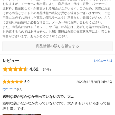
おりますが、メーカーの都合等により、商品規格・仕様（容量、パッケージ、
原材料、原産国など）が変更される場合がございます。このため、実際にお届
けする商品とサイト上の商品情報の表記が異なる場合がございますので、ご使
用前には必ずお届けした商品の商品ラベルや注意書きをご確認ください。さら
に詳細な商品情報が必要な場合は、メーカー等にお問い合わせください。
また、商品名における「セット」や「箱」の表記は、必ずしも箱でのお届けを
お約束するものではありません。お届け形態は倉庫の在庫状況等により異なる
場合がございます。あらかじめご了承ください。
商品情報の誤りを報告する
レビュー
レビューとは
4.62
（34件）
5.0
2023年12月28日 9時42分
riy********
さん
透明な袋がなかなか売っていないので。大…
透明な袋がなかなか売っていないので。大きさもいろいろあって値
段も満足です。