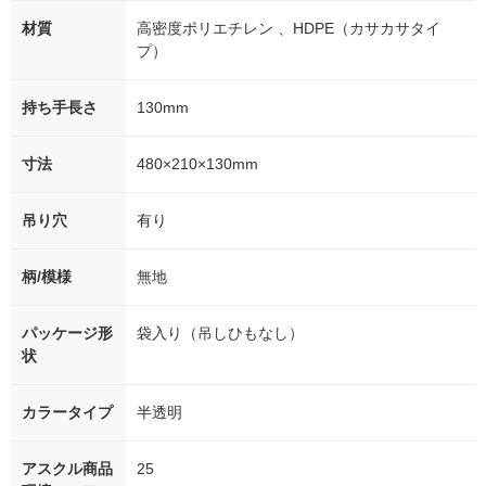
材質
高密度ポリエチレン 、HDPE（カサカサタイ
プ）
持ち手長さ
130mm
寸法
480×210×130mm
吊り穴
有り
柄/模様
無地
パッケージ形
袋入り（吊しひもなし）
状
カラータイプ
半透明
アスクル商品
25