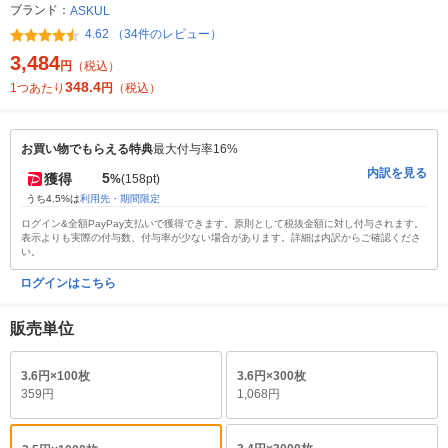
ブランド：
ASKUL
4.62 （34件のレビュー）
3,484
円
（税込）
348.4
1つあたり
円
（税込）
お買い物でもらえる特典
最大付与率16%
内訳を見る
5
獲得
%
(158pt)
うち4.5%は
利用先・期間限定
ログイン&全額PayPay支払いで獲得できます。原則として税抜金額に対し付与されます。
表示よりも実際の付与数、付与率が少ない場合があります。詳細は内訳からご確認くださ
い。
ログインはこちら
販売単位
3.6円×100枚
3.6円×300枚
359円
1,068円