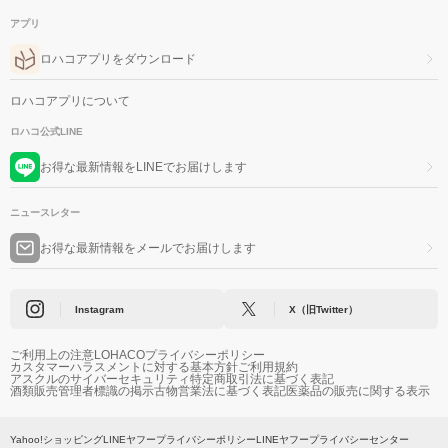
アプリ
ロハコアプリをダウンロード
ロハコアプリについて
ロハコ公式LINE
お得な最新情報をLINEでお届けします
ニュースレター
お得な最新情報をメールでお届けします
Instagram
X（旧Twitter）
ご利用上の注意
LOHACOプライバシーポリシー
カスタマーハラスメントに対する基本方針
ご利用規約
アスクルのサイバーセキュリティ
特定商取引法に基づく表記
酒類販売管理者標識の掲示
古物営業法に基づく表記
医薬品の販売に関する表示
Yahoo!ショッピング
LINEヤフープライバシーポリシー
LINEヤフープライバシーセンター