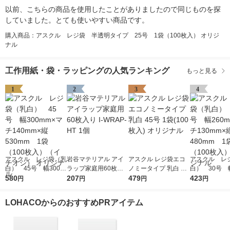
以前、こちらの商品を使用したことがありましたので同じものを探
していました。とても使いやすい商品です。
購入商品：アスクル レジ袋 半透明タイプ 25号 1袋（100枚入） オリジ
ナル
工作用紙・袋・ラッピングの人気ランキング
もっと見る
1
2
3
4
アスクル レジ袋（乳
岩谷マテリアル アイ
アスクル レジ袋エコ
アスクル レ
白） 45号 幅300m
ラップ家庭用60枚入
ノミータイプ 乳白 45
白） 30号 幅
m×マチ140mm×縦53
580
り I-WRAP-HT 1個
207
号 1袋(100枚入) オリ
479
m×マチ130m
423
円
円
円
円
0mm 1袋（100枚
ジナル
0mm 1袋（1
入）（イチオシ） オ
入） オリジ
LOHACOからのおすすめPRアイテム
リジナル