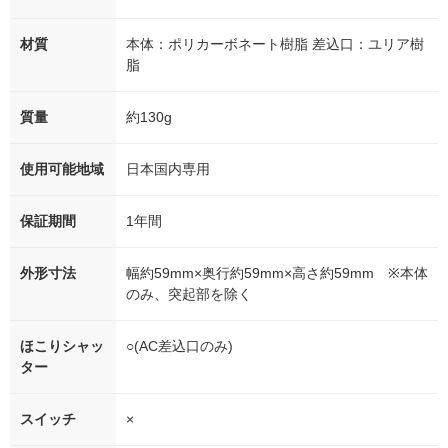
材質
本体：ポリカーボネート樹脂 差込口：ユリア樹
脂
質量
約130g
使用可能地域
日本国内専用
保証期間
1年間
外形寸法
幅約59mm×奥行約59mm×高さ約59mm ※本体
のみ、突起部を除く
ほこりシャッ
○(AC差込口のみ)
ター
スイッチ
×