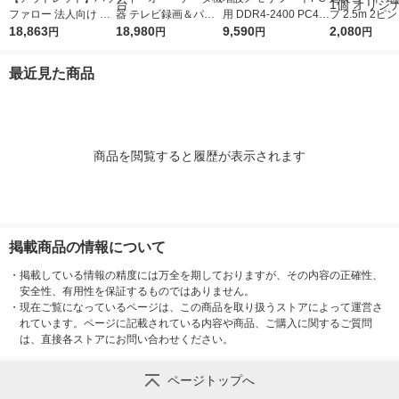
ファロー 法人向け フ
器 テレビ録画＆パソ
用 DDR4-2400 PC4-1
プ 2.5m 2ピ
リースポット導入キッ
18,863
コン両対応 外付けハ
18,980
9200 8GB S.O.DIMM
9,590
スイッチ付 雷
2,080
円
円
円
円
ト FS-S1266 1台
ードディスク 2TB ブ
エレコム 1個
ほこり防止 白 T
ラック HDD-UT2KB 1
-2425WH エ
最近見た商品
台
個 オリジナル
商品を閲覧すると履歴が表示されます
掲載商品の情報について
・
掲載している情報の精度には万全を期しておりますが、その内容の正確性、
安全性、有用性を保証するものではありません。
・
現在ご覧になっているページは、この商品を取り扱うストアによって運営さ
れています。ページに記載されている内容や商品、ご購入に関するご質問
は、直接各ストアにお問い合わせください。
ページトップへ