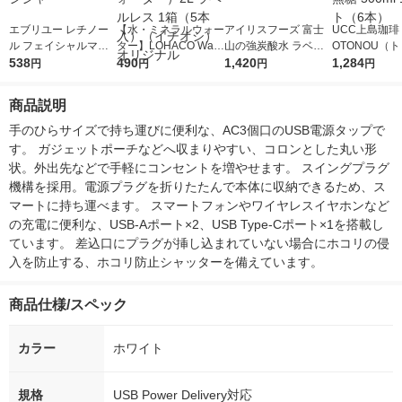
エブリユー レチノー
【水・ミネラルウォー
アイリスフーズ 富士
UCC上島珈琲 
ル フェイシャルマス
ター】LOHACO Wate
山の強炭酸水 ラベル
OTONOU（
ク 31枚 フェイスマス
538
r（ロハコウォータ
490
レス 500ml 1箱（24
1,420
ウ） by BLAC
1,284
円
円
円
円
ク ドウシシャ
ー）2L ラベルレス 1
本入）
00ml 1セッ
箱（5本入）（イチオ
商品説明
シ） オリジナル
手のひらサイズで持ち運びに便利な、AC3個口のUSB電源タップで
す。 ガジェットポーチなどへ収まりやすい、コロンとした丸い形
状。外出先などで手軽にコンセントを増やせます。 スイングプラグ
機構を採用。電源プラグを折りたたんで本体に収納できるため、ス
マートに持ち運べます。 スマートフォンやワイヤレスイヤホンなど
の充電に便利な、USB-Aポート×2、USB Type-Cポート×1を搭載し
ています。 差込口にプラグが挿し込まれていない場合にホコリの侵
入を防止する、ホコリ防止シャッターを備えています。
商品仕様/スペック
カラー
ホワイト
規格
USB Power Delivery対応