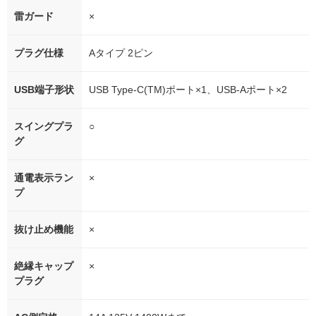
雷ガード
×
プラグ仕様
Aタイプ 2ピン
USB端子形状
USB Type-C(TM)ポート×1、USB-Aポート×2
スイングプラ
○
グ
通電表示ラン
×
プ
抜け止め機能
×
絶縁キャップ
×
プラグ