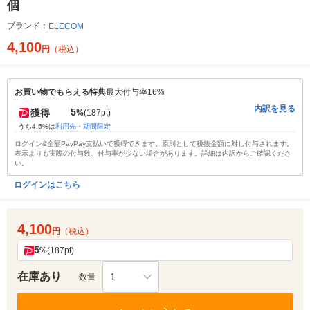
個
ブランド：
ELECOM
4,100
円
（税込）
お買い物でもらえる特典
最大付与率16%
内訳を見る
5
獲得
%
(187pt)
うち4.5%は
利用先・期間限定
ログイン&全額PayPay支払いで獲得できます。原則として税抜金額に対し付与されます。
表示よりも実際の付与数、付与率が少ない場合があります。詳細は内訳からご確認くださ
い。
ログインはこちら
4,100
円
（税込）
5
%
(187pt)
在庫あり
1
数量