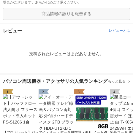
場合がございます。あらかじめご了承ください。
商品情報の誤りを報告する
レビュー
レビューとは
投稿されたレビューはまだありません。
パソコン周辺機器・アクセサリの人気ランキング
もっと見る
1
2
3
4
【アウトレット】バッ
アイ・オー・データ機
増設メモリ ノートPC
延長コード 電