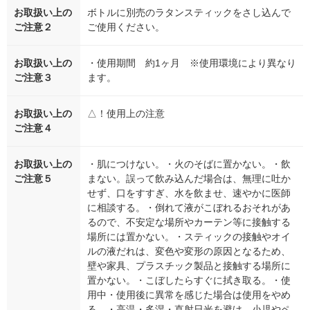
お取扱い上の
ボトルに別売のラタンスティックをさし込んで
ご注意２
ご使用ください。
お取扱い上の
・使用期間 約1ヶ月 ※使用環境により異なり
ご注意３
ます。
お取扱い上の
△！使用上の注意
ご注意４
お取扱い上の
・肌につけない。・火のそばに置かない。・飲
ご注意５
まない。誤って飲み込んだ場合は、無理に吐か
せず、口をすすぎ、水を飲ませ、速やかに医師
に相談する。・倒れて液がこぼれるおそれがあ
るので、不安定な場所やカーテン等に接触する
場所には置かない。・スティックの接触やオイ
ルの液だれは、変色や変形の原因となるため、
壁や家具、プラスチック製品と接触する場所に
置かない。・こぼしたらすぐに拭き取る。・使
用中・使用後に異常を感じた場合は使用をやめ
る。・高温・多湿・直射日光を避け、小児やペ