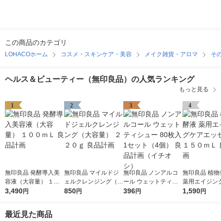
この商品のカテゴリ
LOHACOホーム
コスメ・スキンケア・美容
メイク雑貨・アロマ
そ
ヘルス＆ビューティー（無印良品）の人気ランキング
もっと見る
1
2
3
4
無印良品 発酵導入美
無印良品 マイルドジ
無印良品 ノンアルコ
無印良品 植物
容液（大容量） １０
ェルクレンジング（大
ール ウェットティシ
薬用エイジン
０ｍＬ 良品計画
3,490
容量） ２２０ｇ 良品
850
ュー 80枚入 1セット
396
ッセンス １５
1,590
円
円
円
円
計画
（4個） 良品計画（イ
良品計画
チオシ）
最近見た商品