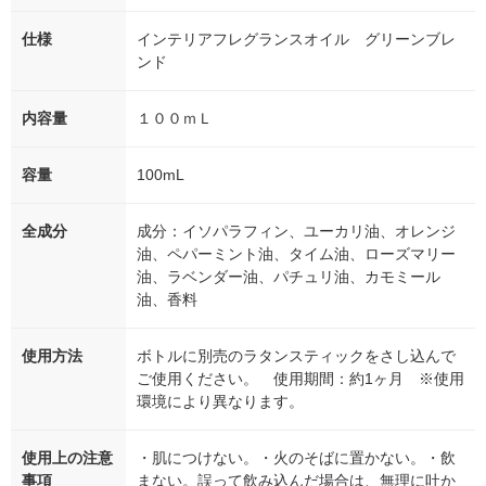
仕様
インテリアフレグランスオイル グリーンブレ
ンド
内容量
１００ｍＬ
容量
100mL
全成分
成分：イソパラフィン、ユーカリ油、オレンジ
油、ペパーミント油、タイム油、ローズマリー
油、ラベンダー油、パチュリ油、カモミール
油、香料
使用方法
ボトルに別売のラタンスティックをさし込んで
ご使用ください。 使用期間：約1ヶ月 ※使用
環境により異なります。
使用上の注意
・肌につけない。・火のそばに置かない。・飲
事項
まない。誤って飲み込んだ場合は、無理に吐か