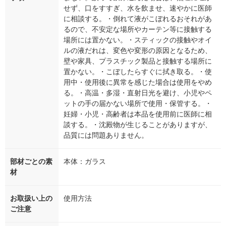
せず、口をすすぎ、水を飲ませ、速やかに医師
に相談する。・倒れて液がこぼれるおそれがあ
るので、不安定な場所やカーテン等に接触する
場所には置かない。・スティックの接触やオイ
ルの液だれは、変色や変形の原因となるため、
壁や家具、プラスチック製品と接触する場所に
置かない。・こぼしたらすぐに拭き取る。・使
用中・使用後に異常を感じた場合は使用をやめ
る。・高温・多湿・直射日光を避け、小児やペ
ットの手の届かない場所で使用・保管する。・
妊婦・小児・高齢者は本品を使用前に医師に相
談する。・沈殿物が生じることがありますが、
品質には問題ありません。
部材ごとの素
本体：ガラス
材
お取扱い上の
使用方法
ご注意