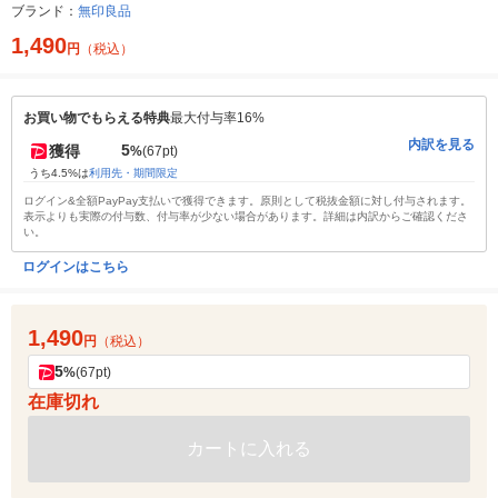
ブランド：
無印良品
1,490
円
（税込）
お買い物でもらえる特典
最大付与率16%
内訳を見る
5
獲得
%
(67pt)
うち4.5%は
利用先・期間限定
ログイン&全額PayPay支払いで獲得できます。原則として税抜金額に対し付与されます。
表示よりも実際の付与数、付与率が少ない場合があります。詳細は内訳からご確認くださ
い。
ログインはこちら
1,490
円
（税込）
5
%
(67pt)
在庫切れ
カートに入れる