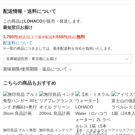
配送情報・送料について
この商品は
LOHACO
が販売・発送します。
最短翌日お届け
3,780
550
無料
円
(税込)以上で基本配送料
円
(税込)
配送料について
※
一部の商品につきましては、基本配送料を当社が負担いたします。
在庫確認住所：東京都にお届け
賞味期限/使用期限・返品について
こちらの商品もおすすめ
無印良品 アルミ角型
無印良品 インテリア
【水・ミネラルウォー
アイリスフーズ