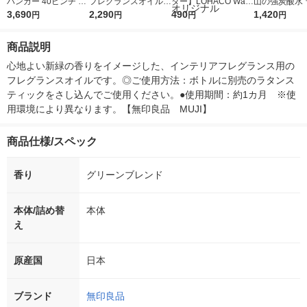
ハンガー 40ピンチ 約
フレグランスオイル
ター】LOHACO Wate
山の強炭酸水 
幅61×奥行36cm 良品
3,690
グリーン 200mL 良品
2,290
r（ロハコウォータ
490
レス 500ml 1
1,420
円
円
円
円
計画
計画
ー）2L ラベルレス 1
本入）
箱（5本入）（イチオ
商品説明
シ） オリジナル
心地よい新緑の香りをイメージした、インテリアフレグランス用の
フレグランスオイルです。◎ご使用方法：ボトルに別売のラタンス
ティックをさし込んでご使用ください。●使用期間：約1カ月　※使
用環境により異なります。【無印良品　MUJI】
商品仕様/スペック
香り
グリーンブレンド
本体/詰め替
本体
え
原産国
日本
ブランド
無印良品