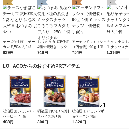
1
2
3
4
チーズかまぼこ チー
おつまみ 食塩不使用
アーモンドフィッシュ
ナッツ 小袋 
カマ 約50本入 1袋 な
4種の素焼きミックス
（個包装）90ｇ 1個
子 ナッツスナ
とり 個包装 大容量 お
839
ナッツ ごろごろマカ
918
ミックスナッツ 個包
754
グ７Ｄ クルミ
1,398
円
円
円
円
つまみ おやつ
ダミア入り 250g 1
装 手配り
ーツ 21袋入 
個 オリジナル
LOHACOからのおすすめPRアイテム
明治屋 おいしいペッ
明治屋 おいしい砂肝
明治屋 おいしいうず
パービーフ 1袋
スパイス焼 1袋
らベーコン 3袋
498
390
1,320
円
円
円