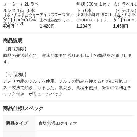
【水・ミネラルウォー
アイリスフーズ 富士
UCC上島珈琲 UCC T
【水・ミネラ
ター】LOHACO Wate
山の強炭酸水 ラベル
OTONOU（トトノ
ター】LOHACO
r（ロハコウォータ
490
レス 500ml 1箱（24
1,420
ウ） by BLACK無糖 5
1,284
r 410ml 1箱
1,450
円
円
円
円
ー）2L ラベルレス 1
本入）
00ml 1セット（6本）
入）ラベルレ
箱（5本入）（イチオ
オシ） オリジ
商品説明
シ） オリジナル
【賞味期限】

商品の発送時点で、賞味期限まで残り30日以上の商品をお届けしま
す。

【商品説明】

アメリカ産のクルミを使用。クルミの渋みを抑えるために蒸気ロー
スト製法で焼き上げました。素焼き、食塩不使用、保管に便利なチ
ャック付き　ボリュームパック　　
商品仕様/スペック
商品タイプ
食塩無添加クルミ大