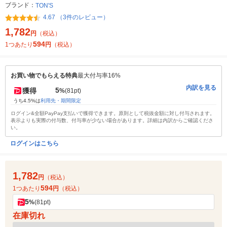
ブランド：
TON'S
4.67 （3件のレビュー）
1,782
円
（税込）
594
1つあたり
円
（税込）
お買い物でもらえる特典
最大付与率16%
内訳を見る
5
獲得
%
(81pt)
うち4.5%は
利用先・期間限定
ログイン&全額PayPay支払いで獲得できます。原則として税抜金額に対し付与されます。
表示よりも実際の付与数、付与率が少ない場合があります。詳細は内訳からご確認くださ
い。
ログインはこちら
1,782
円
（税込）
594
1つあたり
円
（税込）
5
%
(81pt)
在庫切れ