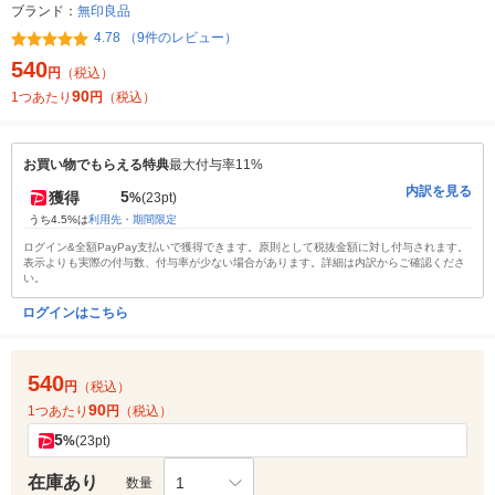
ブランド：
無印良品
4.78 （9件のレビュー）
540
円
（税込）
90
1つあたり
円
（税込）
お買い物でもらえる特典
最大付与率11%
内訳を見る
5
獲得
%
(23pt)
うち4.5%は
利用先・期間限定
ログイン&全額PayPay支払いで獲得できます。原則として税抜金額に対し付与されます。
表示よりも実際の付与数、付与率が少ない場合があります。詳細は内訳からご確認くださ
い。
ログインはこちら
540
円
（税込）
90
1つあたり
円
（税込）
5
%
(23pt)
在庫あり
1
数量