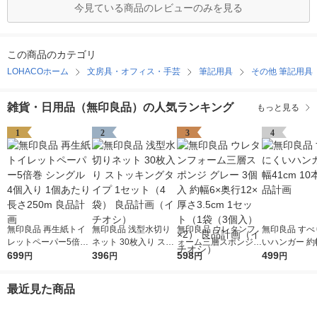
今見ている商品のレビューのみを見る
この商品のカテゴリ
LOHACOホーム
文房具・オフィス・手芸
筆記用具
その他 筆記用具
雑貨・日用品（無印良品）の人気ランキング
もっと見る
1
2
3
4
無印良品 再生紙トイ
無印良品 浅型水切り
無印良品 ウレタンフ
無印良品 すべ
レットペーパー5倍巻
ネット 30枚入り スト
ォーム三層スポンジ
いハンガー 約幅
シングル 4個入り 1個
699
ッキングタイプ 1セッ
396
グレー 3個入 約幅6×
598
10本組 良品
499
円
円
円
円
あたり長さ250m 良品
ト（4袋） 良品計画
奥行12×厚さ3.5cm 1
計画
（イチオシ）
セット（1袋（3個
最近見た商品
入）×2） 良品計画
（イチオシ）