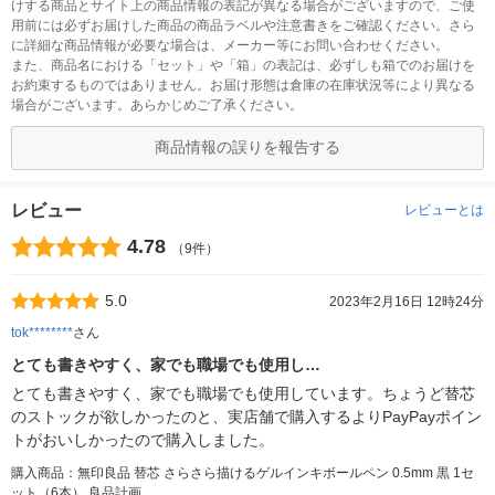
けする商品とサイト上の商品情報の表記が異なる場合がございますので、ご使
用前には必ずお届けした商品の商品ラベルや注意書きをご確認ください。さら
に詳細な商品情報が必要な場合は、メーカー等にお問い合わせください。
また、商品名における「セット」や「箱」の表記は、必ずしも箱でのお届けを
お約束するものではありません。お届け形態は倉庫の在庫状況等により異なる
場合がございます。あらかじめご了承ください。
商品情報の誤りを報告する
レビュー
レビューとは
4.78
（9件）
5.0
2023年2月16日 12時24分
tok********
さん
とても書きやすく、家でも職場でも使用し…
とても書きやすく、家でも職場でも使用しています。ちょうど替芯
のストックが欲しかったのと、実店舗で購入するよりPayPayポイン
トがおいしかったので購入しました。
購入商品：無印良品 替芯 さらさら描けるゲルインキボールペン 0.5mm 黒 1セ
ット（6本） 良品計画