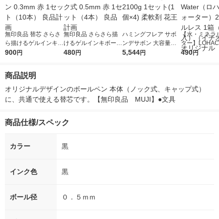
無印良品 替芯 さらさ
無印良品 さらさら描
ハミングフレア サボ
【水・ミネラ
ら描けるゲルインキボ
けるゲルインキボール
ンデサボン 大容量詰
ター】LOHACO
ールペン 0.3mm 赤 1
900
ペン ノック式 0.5mm
480
め替え 2100g 1セッ
5,544
r（ロハコウォ
490
円
円
円
円
セット（10本） 良品
赤 1セット（4本） 良
ト(1個×4) 柔軟剤 花王
ー）2L ラベル
計画
品計画
箱（5本入）
商品説明
シ） オリジナ
オリジナルデザインのボールペン 本体（ノック式、キャップ式）
に、共通で使える替芯です。【無印良品　MUJI】●文具
商品仕様/スペック
カラー
黒
インク色
黒
ボール径
０．５ｍｍ