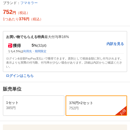
ブランド：
フマキラー
752
円
（税込）
376
1つあたり
円
（税込）
お買い物でもらえる特典
最大付与率16%
内訳を見る
5
獲得
%
(32pt)
うち4.5%は
利用先・期間限定
ログイン&全額PayPay支払いで獲得できます。原則として税抜金額に対し付与されます。
表示よりも実際の付与数、付与率が少ない場合があります。詳細は内訳からご確認くださ
い。
ログインはこちら
販売単位
1セット
376円×2セット
385円
752円
お得