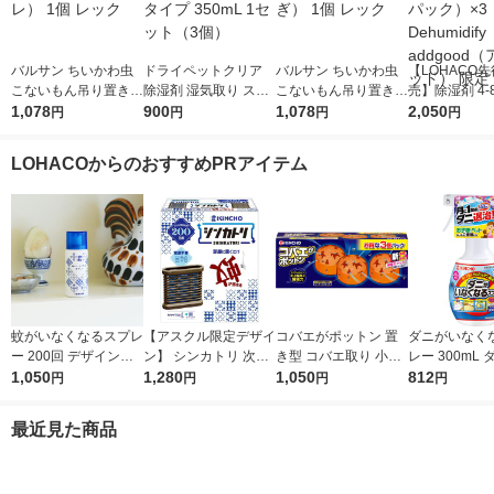
バルサン ちいかわ虫
ドライペットクリア
バルサン ちいかわ虫
【LOHACO
こないもん吊り置き型
除湿剤 湿気取り スタ
こないもん吊り置き型
売】除湿剤 4-
（ハチワレ） 1個 レ
1,078
ンドパックタイプ 350
900
（うさぎ） 1個 レッ
1,078
（800ml×3
2,050
円
円
円
円
ック
mL 1セット（3個）
ク
×3 Dehumidif
od（アドグッ
LOHACOからのおすすめPRアイテム
定
蚊がいなくなるスプレ
【アスクル限定デザイ
コバエがポットン 置
ダニがいなく
ー 200回 デザイン缶
ン】 シンカトリ 次世
き型 コバエ取り 小蝿
レー 300mL 
無香料 12時間持続 蚊
1,050
代型 屋内蚊取り 電源
1,280
駆除 対策 退治 殺虫剤
1,050
スプレー 殺虫
812
円
円
円
円
取り 殺虫剤 ワンプッ
不要 ブラウン容器 20
効果約1か月 1箱（3個
ソープの香り 1
シュ 1本 KINCHO キ
0日 無臭 蚊 駆除 玄関
入） KINCHO キンチ
CHO キンチ
最近見た商品
ンチョー
KINCHO キンチョー 1
ョー
セット 限定