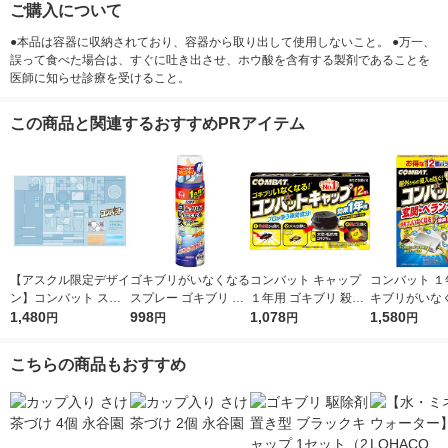
ご購入について
●本品は容器に収納されており、容器から取り出して使用しないこと。 ●万一、
誤って食べた場合は、すぐに吐き出させ、ホウ酸を含有する製剤であることを
医師に知らせ診療を受けること。
この商品と関連するおすすめPRアイテム
【アスクル限定デザイ
ゴキブリがいなくなる
コンバット キャップ
コンバット １
ン】コンバット スマ
スプレー ゴキブリ ト
１年用 ゴキブリ 殺虫
キブリがいな
ート ゴキブリ駆除剤
1,480
コジラミ 駆除 忌避 予
998
剤 駆除 対策 置き型 ブ
1,078
駆除 屋外用 玄
1,580
円
円
円
円
1年用 1箱（20個入）
防 1ヵ月寄り付かない
ラック 容器 1箱（12
ンダ 1年用 12
シーンで選べるシール
200mL KINCHO キン
個入） KINCHO キン
個 KINCHO
こちらの商品もおすすめ
付き 殺虫剤 置き型 KI
チョー（イチオシ）
チョー
ー
NCHO キンチョー 限
定