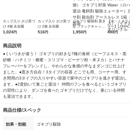
カップ入り さけ茶づ
カップ入り さけ茶づ
ゴキブリ 駆除剤 置き
【水・ミネラ
け 4個 永谷園
け 2個 永谷園
型 ブラックキャップ
ター】LOHACO
1,024
516
1セット（2個） ゴキ
1,950
r（ロハコウォ
490
円
円
円
円
ブリ対策 退治 毒餌剤
ー）2L ラベル
駆除エサ剤 殺虫剤 ア
箱（5本入）
商品説明
ース製薬
シ） オリジナ
●くいつきが違う！ ゴキブリの好きな7種の食材（ビーフエキス・黒
砂糖・ハチミツ・糖蜜・スリゴマ・ピーナツ粉・米ヌカ）とバナナ
フレーバーをブレンドし、やわらかな食感の半なまダンゴに仕上げ
ました。●置き方自在！3タイプの容器 どこでも用、コーナー用、す
き間用の3タイプの入りやすい容器で家中のゴキブリを逃さず退治し
ます。●2度効いて巣ごと退治！ 仲間のフンを食べるというゴキブリ
の習性により、ダンゴを食べたゴキブリだけでなく、巣にいる仲間
も退治できます。
商品仕様/スペック
効果・効能
ゴキブリ駆除