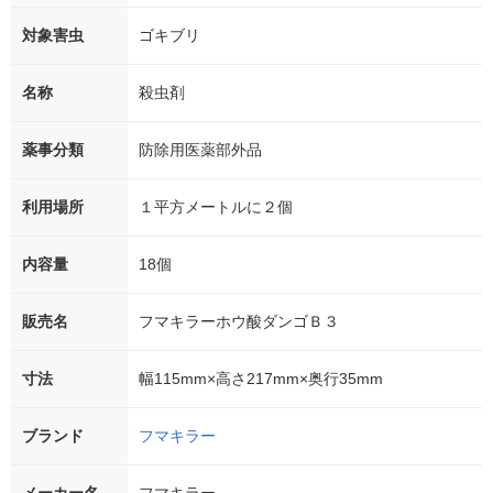
対象害虫
ゴキブリ
名称
殺虫剤
薬事分類
防除用医薬部外品
利用場所
１平方メートルに２個
内容量
18個
販売名
フマキラーホウ酸ダンゴＢ３
寸法
幅115mm×高さ217mm×奥行35mm
ブランド
フマキラー