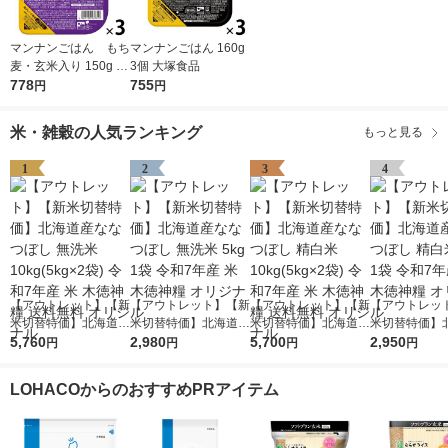
マンナンごはん もち
マンナンごはん 160g
麦・玄米入り 150g 3
3個 大塚食品
個 大塚食品
778
755
円
円
米・雑穀の人気ランキング
もっと見る
1
2
3
4
【アウトレット】【新
【アウトレット】【新
【アウトレット】【新
【アウトレッ
米切替特価】北海道産
米切替特価】北海道産
米切替特価】北海道産
米切替特価】
ななつぼし 無洗米 10
5,760
ななつぼし 無洗米 5k
2,980
ななつぼし 精白米 10
5,700
ななつぼし 精白
2,950
円
円
円
円
kg(5kg×2袋) 令和7年
g 1袋 令和7年産 米 木
kg(5kg×2袋) 令和7年
g 1袋 令和7年
産 米 木徳神糧 送料無
徳神糧 オリジナル
産 米 木徳神糧 送料無
徳神糧 オリジ
LOHACOからのおすすめPRアイテム
料 オリジナル
料 オリジナル