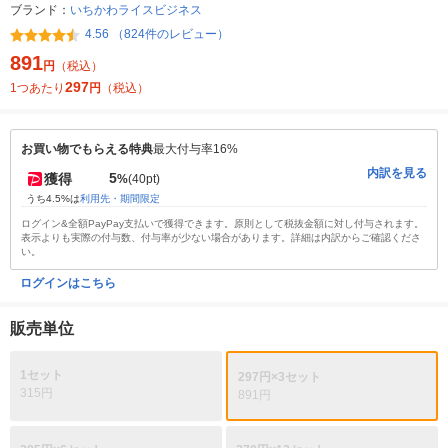
ブランド：
いちかわライスビジネス
4.56 （824件のレビュー）
891
円
（税込）
297
1つあたり
円
（税込）
お買い物でもらえる特典
最大付与率16%
内訳を見る
5
獲得
%
(40pt)
うち4.5%は
利用先・期間限定
ログイン&全額PayPay支払いで獲得できます。原則として税抜金額に対し付与されます。
表示よりも実際の付与数、付与率が少ない場合があります。詳細は内訳からご確認くださ
い。
ログインはこちら
販売単位
1セット
297円×3セット
315円
891円