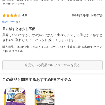
クご飯 オリジナル
4.0
2024年3月4日 14時57分
tak********
さん
皿に移すとき少し不便
美味しいのですが、サ○ウのごはんに比べてチンして皿とかに移すと
きれいに取れなくて、パックに残ってしまいます。
購入商品：150g×3食 山形のうまみしっかりごはん 小盛り 1袋（計3食）パック
ご飯 オリジナル
今見ている商品のレビューのみを見る
この商品と関連するおすすめPRアイテム