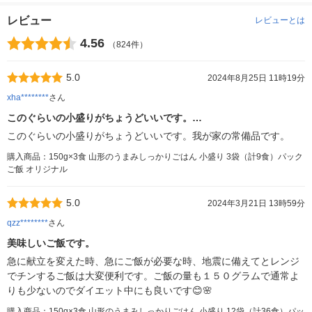
レビュー
レビューとは
4.56
（824件）
5.0
2024年8月25日 11時19分
xha********
さん
このぐらいの小盛りがちょうどいいです。…
このぐらいの小盛りがちょうどいいです。我が家の常備品です。
購入商品：150g×3食 山形のうまみしっかりごはん 小盛り 3袋（計9食）パック
ご飯 オリジナル
5.0
2024年3月21日 13時59分
qzz********
さん
美味しいご飯です。
急に献立を変えた時、急にご飯が必要な時、地震に備えてとレンジ
でチンするご飯は大変便利です。ご飯の量も１５０グラムで通常よ
りも少ないのでダイエット中にも良いです😊🌸
購入商品：150g×3食 山形のうまみしっかりごはん 小盛り 12袋（計36食）パッ