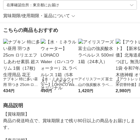
在庫確認住所：東京都にお届け
賞味期限/使用期限・返品について
こちらの商品もおすすめ
ナプキン 特に多い昼
【水・ミネラルウォー
アイリスフーズ 富士
【アウトレッ
用 羽つき 25cm ロリ
ター】LOHACO Wate
山の強炭酸水 ラベル
米切替特価】
エエフ しあわせ素肌
434
r（ロハコウォータ
490
レス 500ml 1箱（24
1,420
ななつぼし 無洗
2,980
円
円
円
円
超スリム 1個（17枚)
ー）2L ラベルレス 1
本入）
g 1袋 令和7年
生理用品 花王
箱（5本入）（イチオ
徳神糧 オリジ
商品説明
シ） オリジナル
【賞味期限】

商品の発送時点で、賞味期限まで残り80日以上の商品をお届けしま
す。
