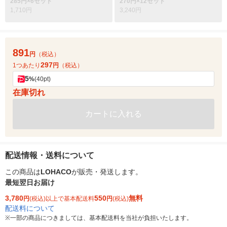
285円×6セット
270円×12セット
1,710円
3,240円
891
円
（税込）
297
1つあたり
円
（税込）
5
%
(40pt)
在庫切れ
カートに入れる
配送情報・送料について
この商品は
LOHACO
が販売・発送します。
最短翌日お届け
3,780
550
無料
円
(税込)以上で基本配送料
円
(税込)
配送料について
※
一部の商品につきましては、基本配送料を当社が負担いたします。