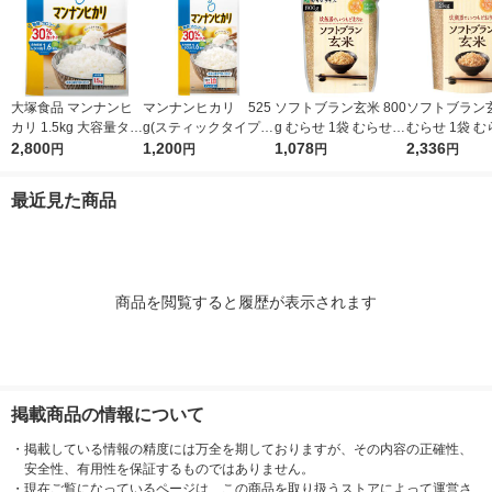
大塚食品 マンナンヒ
マンナンヒカリ 525
ソフトブラン玄米 800
ソフトブラン玄
カリ 1.5kg 大容量タイ
g(スティックタイプ)
g むらせ 1袋 むらせラ
むらせ 1袋 
プ (通販用)
2,800
1パック（75g×7本
1,200
イス 水洗いなし 浸透
1,078
イス 水洗いな
2,336
円
円
円
円
入） 大塚食品
なしOK
なしOK
最近見た商品
商品を閲覧すると履歴が表示されます
掲載商品の情報について
・
掲載している情報の精度には万全を期しておりますが、その内容の正確性、
安全性、有用性を保証するものではありません。
・
現在ご覧になっているページは、この商品を取り扱うストアによって運営さ