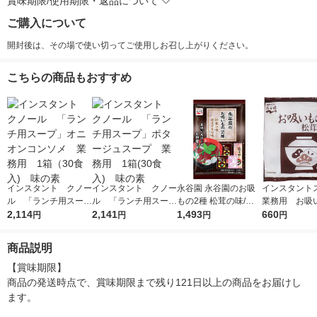
賞味期限/使用期限・返品について
ご購入について
開封後は、その場で使い切ってご使用しお召し上がりください。
こちらの商品もおすすめ
インスタント クノー
インスタント クノー
永谷園 永谷園のお吸
インスタン
ル 「ランチ用スー
ル 「ランチ用スー
もの2種 松茸の味/は
業務用 お
プ」オニオンコンソ
2,114
プ」ポタージュスー
2,141
まぐりの味 各20食
1,493
松茸風味 1袋
660
円
円
円
円
メ 業務用 1箱（30
プ 業務用 1箱(30
（計40食）パック×1
入) 永谷園
食入) 味の素
食入) 味の素
個
シ）
商品説明
【賞味期限】

商品の発送時点で、賞味期限まで残り121日以上の商品をお届けし
ます。
