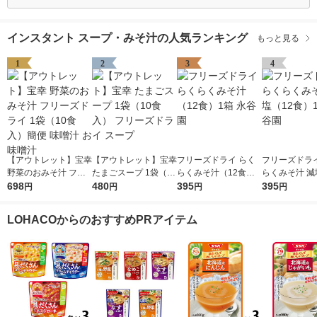
インスタント スープ・みそ汁の人気ランキング
もっと見る
1
2
3
4
【アウトレット】宝幸
【アウトレット】宝幸
フリーズドライ らく
フリーズドライ
野菜のおみそ汁 フリ
たまごスープ 1袋（10
らくみそ汁（12食）1
らくみそ汁 減
ーズドライ 1袋（10食
698
食入） フリーズドラ
480
箱 永谷園
395
食）1箱 永谷
395
円
円
円
円
入）簡便 味噌汁 お味
イ スープ
噌汁
LOHACOからのおすすめPRアイテム