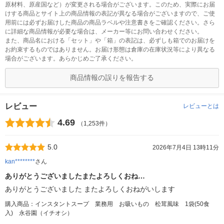
原材料、原産国など）が変更される場合がございます。このため、実際にお届
けする商品とサイト上の商品情報の表記が異なる場合がございますので、ご使
用前には必ずお届けした商品の商品ラベルや注意書きをご確認ください。さら
に詳細な商品情報が必要な場合は、メーカー等にお問い合わせください。
また、商品名における「セット」や「箱」の表記は、必ずしも箱でのお届けを
お約束するものではありません。お届け形態は倉庫の在庫状況等により異なる
場合がございます。あらかじめご了承ください。
商品情報の誤りを報告する
レビュー
レビューとは
4.69
（1,253件）
5.0
2026年7月4日 13時11分
kan********
さん
ありがとうございましたまたよろしくおね…
ありがとうございました またよろしくおねがいします
購入商品：インスタントスープ 業務用 お吸いもの 松茸風味 1袋(50食
入) 永谷園（イチオシ）