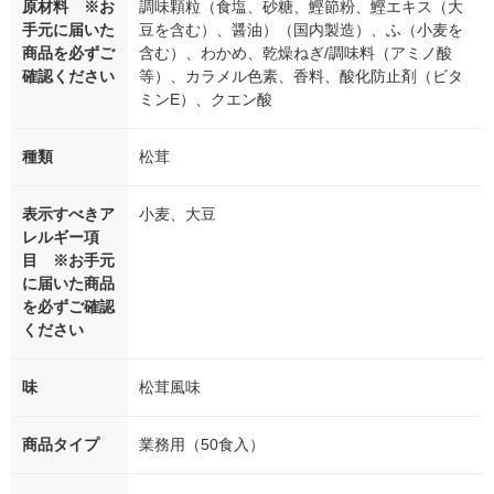
原材料 ※お
調味顆粒（食塩、砂糖、鰹節粉、鰹エキス（大
手元に届いた
豆を含む）、醤油）（国内製造）、ふ（小麦を
商品を必ずご
含む）、わかめ、乾燥ねぎ/調味料（アミノ酸
確認ください
等）、カラメル色素、香料、酸化防止剤（ビタ
ミンE）、クエン酸
種類
松茸
表示すべきア
小麦、大豆
レルギー項
目 ※お手元
に届いた商品
を必ずご確認
ください
味
松茸風味
商品タイプ
業務用（50食入）