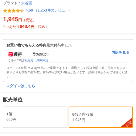
ブランド：
永谷園
4.69 （1,253件のレビュー）
1,945
円
（税込）
648.4
1つあたり
円
（税込）
お買い物でもらえる特典
最大付与率11%
内訳を見る
5
獲得
%
(90pt)
うち4.5%は
利用先・期間限定
ログイン&全額PayPay支払いで獲得できます。原則として税抜金額に対し付与されます。
表示よりも実際の付与数、付与率が少ない場合があります。詳細は内訳からご確認くださ
い。
ログインはこちら
販売単位
1個
648.4円×3個
660円
1,945円
お得