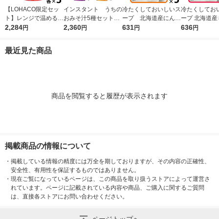
【LOHACO限定セッ
インスタント うちの
冷たくしておいしいス
冷たくしてお
ト】レンジで温めるだ
おみそ汁5種セット
ープ 北海道産にんじ
ープ 北海道産
け♪ 江崎グリコ クレ
2,284
1箱(25食入) アマノ
2,360
ん 1セット（1個×3）
631
いも 1セット
636
円
円
円
円
アおばさんの具だくさ
フーズ インスタント
清水食品 冷たい 夏 ポ
3） 清水食品
んスープ3種アソート
味噌汁
タージュ 冷製 朝ご
最近見た商品
セット（9食）
はん 野菜スープ
商品を閲覧すると履歴が表示されます
掲載商品の情報について
・
掲載している情報の精度には万全を期しておりますが、その内容の正確性、
安全性、有用性を保証するものではありません。
・
現在ご覧になっているページは、この商品を取り扱うストアによって運営さ
れています。ページに記載されている内容や商品、ご購入に関するご質問
は、直接各ストアにお問い合わせください。