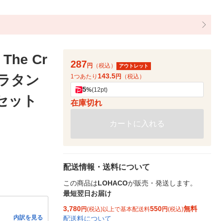
he Cr
287
円
（税込）
アウトレット
143.5
グラタン
1つあたり
円
（税込）
5
%
(12pt)
1セット
在庫切れ
カートに入れる
配送情報・送料について
この商品は
LOHACO
が販売・発送します。
最短翌日お届け
3,780
550
無料
円
(税込)以上で基本配送料
円
(税込)
内訳を見る
配送料について