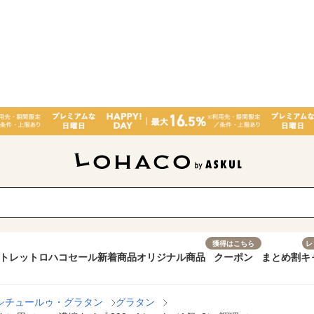
獲得はこちら
レ
トレット
ロハコセール
新着商品
オリジナル商品
クーポン
まとめ割
キ
シチュールゥ・グラタン
グラタン