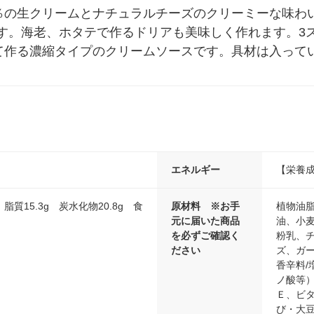
0％の生クリームとナチュラルチーズのクリーミーな味わ
す。海老、ホタテで作るドリアも美味しく作れます。3
て作る濃縮タイプのクリームソースです。具材は入っていませ
エネルギー
【栄養成
 脂質15.3g 炭水化物20.8g 食
原材料 ※お手
植物油
元に届いた商品
油、小
を必ずご確認く
粉乳、
ださい
ズ、ガ
香辛料
ノ酸等
Ｅ、ビ
び・大