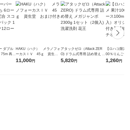
ー ダブル
HAKU（ハク） メラノフォ
アタックゼロ（Attack ZER
【ロハコ限定】
生
ーカスＩＶ 45ｇ 資生
O) ドラム式専用 詰め替え メ
00％りんごジュー
ィフラワー
堂 おまけ付き
ガジャンボ 2300g 1セット
箱（18本入）
11,000
5,820
1,260
円
円
円
パック12
（2個入) 洗濯洗剤 花王
【クイズ付き】
り
ク】（イチオシ
ル