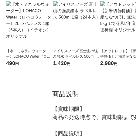
【水・ミネラルウォータ
アイリスフーズ 富士山の強
【アウトレット】【
ー】LOHACO Water（ロハ
炭酸水 ラベルレス 500ml 1
替特価】北海道産な
コウォーター）2L ラベルレ
箱（24本入）
し 無洗米 5kg 1袋 
490
1,420
2,980
円
円
円
ス 1箱（5本入）（イチオ
米 木徳神糧 オリジナ
シ） オリジナル
商品説明
【賞味期限】

商品の発送時点で、賞味期限まで残
【商品説明】
