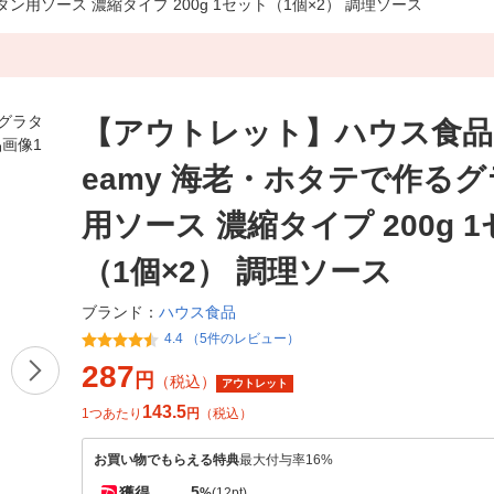
タン用ソース 濃縮タイプ 200g 1セット（1個×2） 調理ソース
【アウトレット】ハウス食品 T
eamy 海老・ホタテで作る
用ソース 濃縮タイプ 200g 
（1個×2） 調理ソース
ハウス食品
ブランド：
4.4 （5件のレビュー）
287
円
（税込）
アウトレット
143.5
1つあたり
円
（税込）
お買い物でもらえる特典
最大付与率16%
5
獲得
%
(12pt)