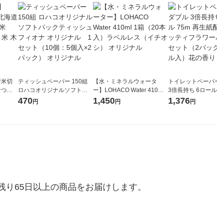
新米切
ティッシュペーパー 150組
【水・ミネラルウォータ
トイレットペーパ
なつぼ
ロハコオリジナルソフトパ
ー】LOHACO Water 410ml
3倍長持ち 6ロール 75m 再
令和7年産
ックティッシュ フィオナ オ
1箱（20本入）ラベルレス
紙配合 スコッテ
470
1,450
1,376
円
円
円
ル
リジナル 1セット（10個：
（イチオシ） オリジナル
パック 1セット（2
5個入×2パック） オリジナ
ロール入）花の香
ル
り65日以上の商品をお届けします。
