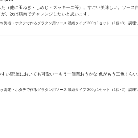
した（他に玉ねぎ・しめじ・ズッキーニ等）。すごい美味しい。ソース
すが、次は鶏肉でチャレンジしたいと思います。
my 海老・ホタテで作るグラタン用ソース 濃縮タイプ 200g 1セット（1個×8） 調理
すい!部屋においても可愛いーもう一個買おうかな!色がもう三色くらい
my 海老・ホタテで作るグラタン用ソース 濃縮タイプ 200g 1セット（1個×2） 調理