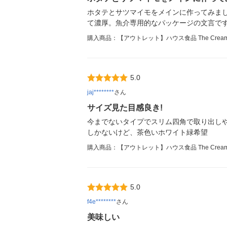
ホタテとサツマイモをメインに作ってみま
て濃厚。魚介専用的なパッケージの文言で
購入商品：【アウトレット】ハウス食品 The Crea
5.0
jaj********
さん
サイズ見た目感良き!
今までないタイプでスリム四角で取り出しや
しかないけど、茶色いホワイト緑希望
購入商品：【アウトレット】ハウス食品 The Crea
5.0
f4e********
さん
美味しい