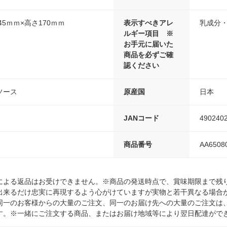
45ｍｍ×高さ170ｍｍ
表示すべきアレ
乳成分
ルギー項目 ※
お手元に届いた
商品を必ずご確
認ください
ソース
原産国
日本
JANコード
490240
商品番号
AA6508
による返品はお受けできません。※商品の発送時点で、賞味期限まで残り
出来るだけ忠実に再現するよう心がけていますが実物と若干異なる場合
同一のお客様からの大量のご注文、同一のお届け先への大量のご注文は
す。※一緒にご注文する商品、またはお届け地域等により翌日配達がで