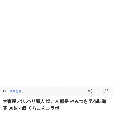
画像を見る
1 / 5
大森屋 バリバリ職人 塩こん部長 やみつき昆布味海
苔 30枚 4個 くらこんコラボ