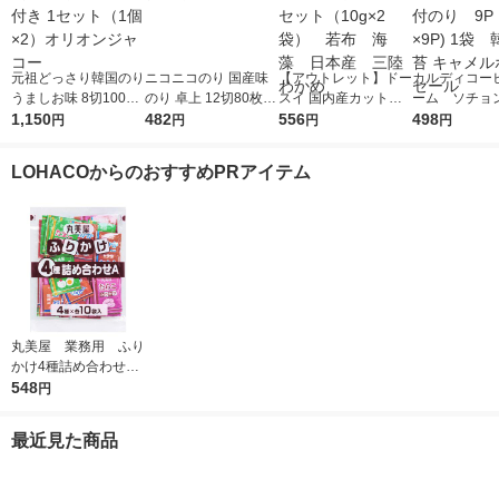
元祖どっさり韓国のり
ニコニコのり 国産味
【アウトレット】ドー
カルディコー
うましお味 8切100枚
のり 卓上 12切80枚 1
スイ 国内産カットわ
ーム ソチョ
チャック付き 1セット
1,150
個 海苔
482
かめ 1セット（10g×2
556
伝統味付のり 
498
円
円
円
円
（1個×2）オリオンジ
袋） 若布 海藻 日
枚×9P) 1袋
ャコー
本産 三陸わかめ
キャメルホー
LOHACOからのおすすめPRアイテム
丸美屋 業務用 ふり
かけ4種詰め合わせ
1個（2.5g×40袋) 4
548
円
種アソート各10袋入
最近見た商品