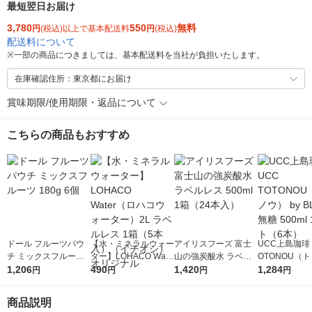
最短翌日お届け
3,780
550
無料
円
(税込)以上で基本配送料
円
(税込)
配送料について
※
一部の商品につきましては、基本配送料を当社が負担いたします。
在庫確認住所：東京都にお届け
賞味期限/使用期限・返品について
こちらの商品もおすすめ
ドール フルーツパウ
【水・ミネラルウォー
アイリスフーズ 富士
UCC上島珈琲 
チ ミックスフルーツ
ター】LOHACO Wate
山の強炭酸水 ラベル
OTONOU（
180g 6個
1,206
r（ロハコウォータ
490
レス 500ml 1箱（24
1,420
ウ） by BLAC
1,284
円
円
円
円
ー）2L ラベルレス 1
本入）
00ml 1セッ
箱（5本入）（イチオ
商品説明
シ） オリジナル