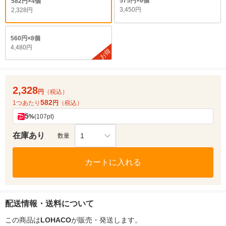
575円×6個
582円×4個
3,450円
2,328円
560円×8個
4,480円
お得
2,328
円
（税込）
582
1つあたり
円
（税込）
5
%
(107pt)
在庫あり
1
数量
カートに入れる
配送情報・送料について
この商品は
LOHACO
が販売・発送します。