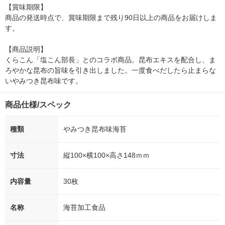
【賞味期限】

商品の発送時点で、賞味期限まで残り90日以上の商品をお届けしま
す。

【商品説明】

くらこん「塩こん部長」とのコラボ商品。昆布エキスを配合し、ま
ろやかな昆布の旨味を引き出しました。一度食べだしたら止まらな
いやみつき昆布味です。
商品仕様/スペック
種類
やみつき昆布味海苔
寸法
縦100×横100×高さ148ｍｍ
内容量
30枚
名称
海苔加工食品