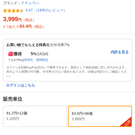
ブランド：
ナチュラハ
4.47 （19件のレビュー）
3,999
円
（税込）
83.4
1つあたり
円
（税込）
お買い物でもらえる特典
最大付与率7%
内訳を見る
5
獲得
%
(182pt)
うち4.5%は
利用先・期間限定
ログイン&全額PayPay支払いで獲得できます。原則として税抜金額に対し付与されます。
表示よりも実際の付与数、付与率が少ない場合があります。詳細は内訳からご確認くださ
い。
ログインはこちら
販売単位
91.7円×12個
83.4円×48個
1,100円
3,999円
お得