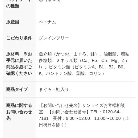
の種類
原産国
ベトナム
こだわり条件
グレインフリー
原材料 ※お
魚介類（かつお、まぐろ、鮭）、油脂類、増粘
手元に届いた
多糖類、ミネラル類（Ca、Fe、Cu、Mg、Zn、
商品を必ずご
I）、ビタミン類（ビタミンA、B1、B2、B6、
確認ください
K、パントテン酸、葉酸、コリン）
商品タイプ
まぐろ・鮭入り
商品に関する
【お問い合わせ先名】サンライズお客様相談
お問い合わせ
室 【お問い合わせ番号】TEL：0120-64-
先
7181 受付：9:00〜12:00、13:00〜16:00（土
日祝日を除く）