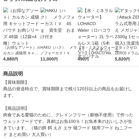
ト
ット
ット
（お得なアソート）カ
HAKU（ハク） メラ
【水・ミネラルウォー
アタックゼロ（A
ルカン 成猫用 キャッ
ノフォーカスＩＶ 4
ター】LOHACO Wate
ZERO) ドラ
トフード パウチ お肉
4,880
5ｇ 資生堂 おまけ
11,000
r（ロハコウォータ
490
詰め替え メガ
5,820
円
円
円
円
シリーズ 48袋（12袋
付き
ー）2L ラベルレス 1
ボ 2300g 1
×4種）ウェット
箱（5本入）（イチオ
個入) 洗濯洗剤
商品説明
シ） オリジナル
【賞味期限】

商品の発送時点で、賞味期限まで残り120日以上の商品をお届けし
ます。

【商品説明】

肉食である愛猫のために、グレインフリー（穀物不使用）で作った
ウェットフードです。具材はお魚100％！お魚本来のおいしさが生
きています。（猫の餌 餌 えさ エサ 猫フード 猫用フード ねこフー
ド まとめ買い 大人買い）