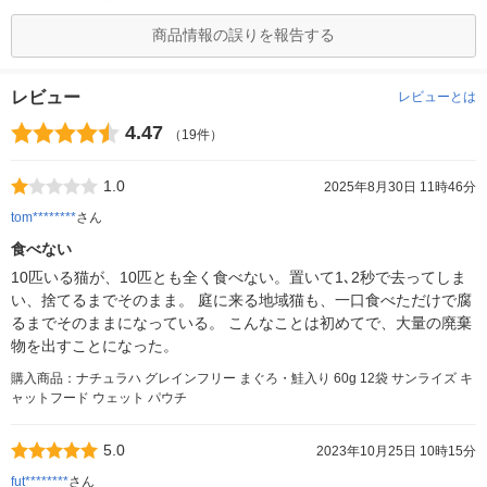
商品情報の誤りを報告する
レビュー
レビューとは
4.47
（19件）
1.0
2025年8月30日 11時46分
tom********
さん
食べない
10匹いる猫が、10匹とも全く食べない。置いて1､2秒で去ってしま
い、捨てるまでそのまま。 庭に来る地域猫も、一口食べただけで腐
るまでそのままになっている。 こんなことは初めてで、大量の廃棄
物を出すことになった。
購入商品：ナチュラハ グレインフリー まぐろ・鮭入り 60g 12袋 サンライズ キ
ャットフード ウェット パウチ
5.0
2023年10月25日 10時15分
fut********
さん