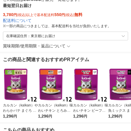
最短翌日お届け
3,780
550
無料
円
(税込)以上で基本配送料
円
(税込)
配送料について
※
一部の商品につきましては、基本配送料を当社が負担いたします。
在庫確認住所：東京都にお届け
賞味期限/使用期限・返品について
この商品と関連するおすすめPRアイテム
カルカン（kalkan）や
カルカン（kalkan）味
カルカン（kalkan）味
カルカン（kal
わらかパテ まぐろ た
わいチキン とろみ仕
わいチキン ビーフ入
魚ミックス ま
い入り 着色料・発色
1,296
立て 60g 12袋 マース
1,296
り とろみ仕立て 60g
1,296
かつお・たい入
1,296
円
円
円
円
剤 無添加 60g 12袋 キ
ジャパン キャットフ
12袋 マースジャパン
リー仕立て 60
ャットフード ウェッ
ード ウェット
キャットフード ウェ
キャットフード
こちらの商品もおすすめ