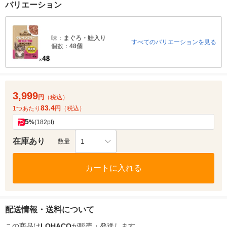
バリエーション
味：
まぐろ・鮭入り
すべてのバリエーションを見る
個数：
48個
3,999
円
（税込）
83.4
1つあたり
円
（税込）
5
%
(182pt)
在庫あり
1
数量
カートに入れる
配送情報・送料について
この商品は
LOHACO
が販売・発送します。