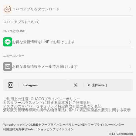
ロハコアプリをダウンロード
ロハコアプリについて
ロハコ公式LINE
お得な最新情報をLINEでお届けします
ニュースレター
お得な最新情報をメールでお届けします
Instagram
X（旧Twitter）
ご利用上の注意
LOHACOプライバシーポリシー
カスタマーハラスメントに対する基本方針
ご利用規約
アスクルのサイバーセキュリティ
特定商取引法に基づく表記
酒類販売管理者標識の掲示
古物営業法に基づく表記
医薬品の販売に関する表示
Yahoo!ショッピング
LINEヤフープライバシーポリシー
LINEヤフープライバシーセンター
利用規約
免責事項
Yahoo!ショッピングガイドライン
© LY Corporation