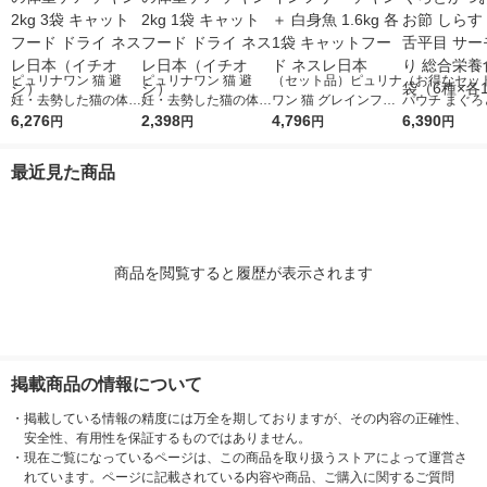
ピュリナワン 猫 避
ピュリナワン 猫 避
（セット品）ピュリナ
（お得なセッ
妊・去勢した猫の体重
妊・去勢した猫の体重
ワン 猫 グレインフリ
パウチ まぐろ
ケア チキン 2kg 3袋
6,276
ケア チキン 2kg 1袋
2,398
ー チキン ＋ 白身魚 1.
4,796
お かつお節 し
6,390
円
円
円
円
キャットフード ドラ
キャットフード ドラ
6kg 各1袋 キャットフ
さみ 舌平目 
イ ネスレ日本（イチ
イ ネスレ日本（イチ
ード ネスレ日本
入り 総合栄養食
最近見た商品
オシ）
オシ）
（6種×各12
商品を閲覧すると履歴が表示されます
掲載商品の情報について
・
掲載している情報の精度には万全を期しておりますが、その内容の正確性、
安全性、有用性を保証するものではありません。
・
現在ご覧になっているページは、この商品を取り扱うストアによって運営さ
れています。ページに記載されている内容や商品、ご購入に関するご質問