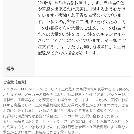
120日以上の商品をお届けします。※商品の色
や質感を出来るだけ忠実に再現するよう心がけ
ていますが実物と若干異なる場合がございま
す。※多くのお客様にご利用いただくため、同
一のお客様からの大量のご注文、同一のお届け
先への大量のご注文は、ご注文のキャンセルを
させていただく場合がございます。※一緒にご
注文する商品、またはお届け地域等により翌日
配達ができない場合があります。
備考
ご注意【免責】
アスクル（LOHACO）では、サイト上に最新の商品情報を表示するよう努めて
おりますが、メーカーの都合等により、商品規格・仕様（容量、パッケージ、
原材料、原産国など）が変更される場合がございます。このため、実際にお届
けする商品とサイト上の商品情報の表記が異なる場合がございますので、ご使
用前には必ずお届けした商品の商品ラベルや注意書きをご確認ください。さら
に詳細な商品情報が必要な場合は、メーカー等にお問い合わせください。
また、商品名における「セット」や「箱」の表記は、必ずしも箱でのお届けを
お約束するものではありません。お届け形態は倉庫の在庫状況等により異なる
場合がございます。あらかじめご了承ください。