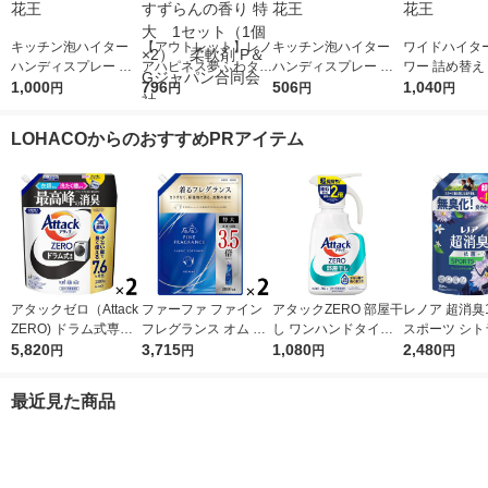
キッチン泡ハイター
【アウトレット】レノ
キッチン泡ハイター
ワイドハイタ
ハンディスプレー 付
アハピネス夢ふわタッ
ハンディスプレー 付
ワー 詰め替え 8
替用400mL 1セット
1,000
チウォームコットン＆
796
替用400mL 1セット
506
1セット（2個入) 
1,040
円
円
円
円
（1個×4） 花王
すずらんの香り 特
（1個×2） 花王
漂白剤 花王
大 1セット（1個×
LOHACOからのおすすめPRアイテム
2） 柔軟剤 P＆Gジ
ャパン合同会社
アタックゼロ（Attack
ファーファ ファイン
アタックZERO 部屋干
レノア 超消臭1
ZERO) ドラム式専用
フレグランス オム 詰
し ワンハンドタイプ
スポーツ シト
詰め替え メガジャン
5,820
め替え 特大 2000mL
3,715
企画品 大サイズ 760g
1,080
め替え 超特大 
2,480
円
円
円
円
ボ 2300g 1セット（2
1セット(1個×2) 柔軟
1個 濃縮液体洗剤 花
L 1セット（1
個入) 洗濯洗剤 花王
剤 NSファーファ
王
柔軟剤 P＆G
最近見た商品