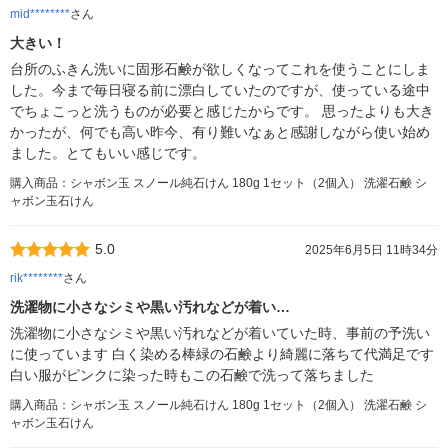
mid********
さん
大きい！
台所のふきん洗いに固形石鹸が欲しくなってこれを使うことにしま
した。今まで毎日寝る前に漂白していたのですが、使っている途中
でちょこっと洗うものが必要と感じたからです。 思ったよりも大き
かったが、何でも高い昨今、有り難いなぁと感謝しながら使い始め
ました。とてもいい感じです。
購入商品：シャボン玉 スノール純石けん 180g 1セット（2個入） 洗濯石鹸 シ
ャボン玉石けん
5.0
2025年6月5日 11時34分
rik********
さん
洗濯物に小さなシミや黒い汚れなどが着い…
洗濯物に小さなシミや黒い汚れなどが着いていた時、事前の予洗い
に使っています 白く染める棒緑の石鹸より綺麗に落ちて代満足です
白い服がピンクに染った時もこの石鹸で洗って落ちました
購入商品：シャボン玉 スノール純石けん 180g 1セット（2個入） 洗濯石鹸 シ
ャボン玉石けん