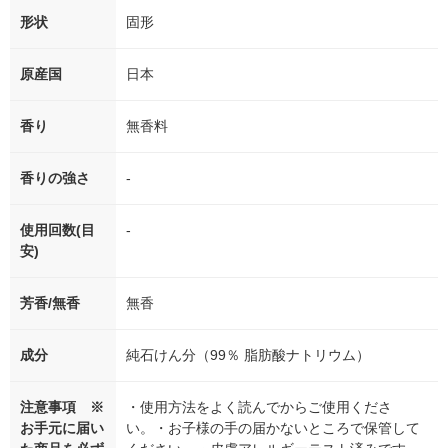
形状
固形
原産国
日本
香り
無香料
香りの強さ
-
使用回数(目
-
安)
芳香/無香
無香
成分
純石けん分（99％ 脂肪酸ナトリウム）
注意事項 ※
・使用方法をよく読んでからご使用くださ
お手元に届い
い。・お子様の手の届かないところで保管して