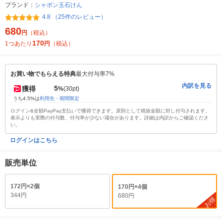
ブランド：
シャボン玉石けん
4.8 （25件のレビュー）
680
円
（税込）
170
1つあたり
円
（税込）
お買い物でもらえる特典
最大付与率7%
内訳を見る
5
獲得
%
(30pt)
うち4.5%は
利用先・期間限定
ログイン&全額PayPay支払いで獲得できます。原則として税抜金額に対し付与されます。
表示よりも実際の付与数、付与率が少ない場合があります。詳細は内訳からご確認くださ
い。
ログインはこちら
販売単位
172円×2個
170円×4個
344円
680円
お得