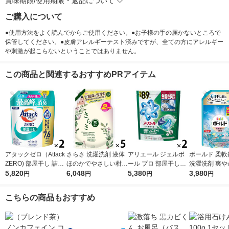
賞味期限/使用期限・返品について
ご購入について
●使用方法をよく読んでからご使用ください。●お子様の手の届かないところで
保管してください。●皮膚アレルギーテスト済みですが、全ての方にアレルギー
や刺激が起こらないということではありません。
この商品と関連するおすすめPRアイテム
アタックゼロ（Attack
さらさ 洗濯洗剤 液体
アリエール ジェルボ
ボールド 柔軟
ZERO) 部屋干し 詰め
ほのかでやさしい柑橘
ール プロ 部屋干し＆
洗濯洗剤 爽やかおひ
替え メガジャンボ 23
5,820
系の香り 詰め替え ウ
6,048
スポーツ 部屋干しで
5,380
さまとフレッ
3,980
円
円
円
円
00g 1セット（2個
ルトラジャンボ 1490
もさわやかな香り 詰
ンの香り 詰め
入）洗濯洗剤 花王
g 1セット（1個×5）
め替え テラジャンボ
ルトラジャンボ 
こちらの商品もおすすめ
P＆G
1セット（89粒入×2
g 1セット（1
個） 洗濯洗剤 P＆G
洗濯洗剤 P＆