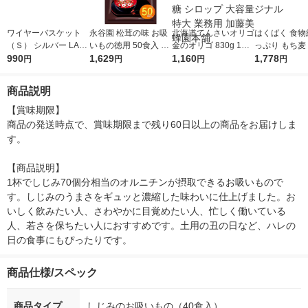
ワイヤーバスケット
永谷園 松茸の味 お吸
北海道てんさいオリゴ
はくばく 食物
（Ｓ） シルバー LAK
いもの徳用 50食入 1
金のオリゴ 830g 1個
っぷり もち麦 8
OLE/ラコレ
990
袋
1,629
てんさい糖 フラクト
1,160
セット(3個) L
1,778
円
円
円
円
オリゴ糖 シロップ 大
限定 オリジナ
容量 特大 業務用 加藤
商品説明
美蜂園本舗
【賞味期限】

商品の発送時点で、賞味期限まで残り60日以上の商品をお届けしま
す。

【商品説明】

1杯でしじみ70個分相当のオルニチンが摂取できるお吸いもので
す。しじみのうまさをギュッと濃縮した味わいに仕上げました。お
いしく飲みたい人、さわやかに目覚めたい人、忙しく働いている
人、若さを保ちたい人におすすめです。土用の丑の日など、ハレの
日の食事にもぴったりです。
商品仕様/スペック
商品タイプ
しじみのお吸いもの（40食入）