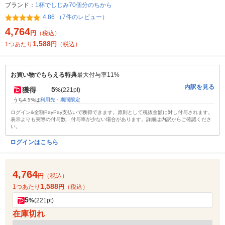
ブランド：
1杯でしじみ70個分のちから
4.86 （7件のレビュー）
4,764
円
（税込）
1,588
1つあたり
円
（税込）
お買い物でもらえる特典
最大付与率11%
内訳を見る
5
獲得
%
(221pt)
うち4.5%は
利用先・期間限定
ログイン&全額PayPay支払いで獲得できます。原則として税抜金額に対し付与されます。
表示よりも実際の付与数、付与率が少ない場合があります。詳細は内訳からご確認くださ
い。
ログインはこちら
4,764
円
（税込）
1,588
1つあたり
円
（税込）
5
%
(221pt)
在庫切れ