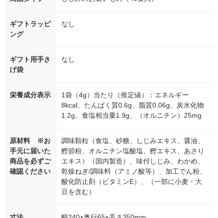
ギフトラッピ
なし
ング
ギフト用手さ
なし
げ袋
栄養成分表示
1袋（4g）当たり（推定値）：エネルギー
8kcal、たんぱく質0.6g、脂質0.06g、炭水化物
1.2g、食塩相当量1.9g、（オルニチン）25mg
原材料 ※お
調味顆粒（食塩、砂糖、しじみエキス、醤油、
手元に届いた
鰹節粉、オルニチン塩酸塩、鰹エキス、あさり
商品を必ずご
エキス）（国内製造）、味付しじみ、わかめ、
確認ください
乾燥ねぎ/調味料（アミノ酸等）、加工でん粉、
酸化防止剤（ビタミンE）、（一部に小麦・大
豆を含む）
寸法
幅240×奥行65×高さ350mm