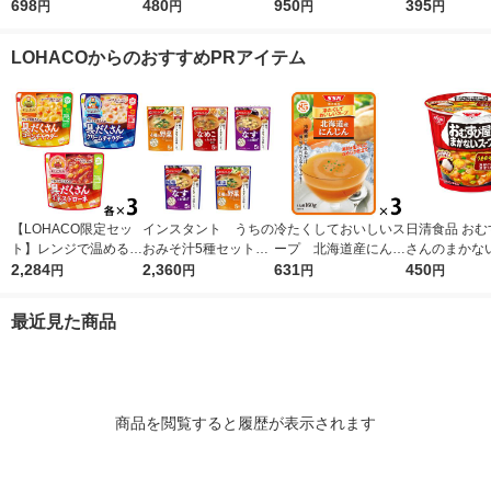
ーズドライ 1袋（10食
698
食入） フリーズドラ
480
ばねば野菜のスープ 1
950
食）1箱 永谷
395
円
円
円
円
入）簡便 味噌汁 お味
イ スープ
袋（10食入） 良品計
噌汁
画（イチオシ）
LOHACOからのおすすめPRアイテム
【LOHACO限定セッ
インスタント うちの
冷たくしておいしいス
日清食品 おむ
ト】レンジで温めるだ
おみそ汁5種セット
ープ 北海道産にんじ
さんのまかな
け♪ 江崎グリコ クレ
2,284
1箱(25食入) アマノ
2,360
ん 1セット（1個×3）
631
うま辛味噌チゲ
450
円
円
円
円
アおばさんの具だくさ
フーズ インスタント
清水食品 冷たい 夏 ポ
カップスープ 
んスープ3種アソート
味噌汁
タージュ 冷製 朝ご
タントスープ
最近見た商品
セット（9食）
はん 野菜スープ
商品を閲覧すると履歴が表示されます