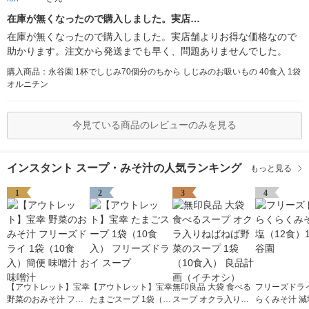
在庫が無くなったので購入しました。実店…
在庫が無くなったので購入しました。実店舗よりお得な価格なので
助かります。注文から発送までも早く、問題ありませんでした。
購入商品：永谷園 1杯でしじみ70個分のちから しじみのお吸いもの 40食入 1袋
オルニチン
今見ている商品のレビューのみを見る
インスタント スープ・みそ汁の人気ランキング
もっと見る
1
2
3
4
【アウトレット】宝幸
【アウトレット】宝幸
無印良品 大袋 食べる
フリーズドライ
野菜のおみそ汁 フリ
たまごスープ 1袋（10
スープ オクラ入りね
らくみそ汁 減