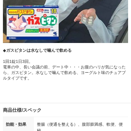
◆
ガスピタン
は水なしで噛んで飲める
1回1錠1日3回。
電車の中、長い会議の前、デート中・・・お腹のハリが気になった
ら、ガスピタン。水なしで噛んで飲める、ヨーグルト味のチュアブ
ルタイプです。
商品仕様/スペック
効能・効果
整腸（便通を整える）、腹部膨満感、軟便、便
秘