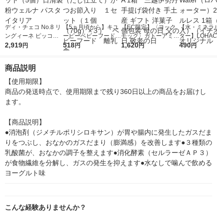
ディ・チェコ No.8 リ
【5ヵ月頃から】キユ
【EC限定】〈ヨック
【水・ミネラ
ングィーネ ピッコレ
ーピーベビーフード
モック〉ガトーアミカ
ター】LOHACO
500g 1セット（5個）
2,919
おかゆ（だし仕立て）
518
ル YGAM-A 1箱 三越
1,620
r（ロハコウォ
490
円
円
円
円
日清製粉ウェルナ パ
かつお節入り １セッ
伊勢丹 手提げ袋付き
ー）2L ラベル
スタ イタリア
ト（１個（70g）×
手土産 ギフト 洋菓子
箱（5本入）
商品説明
３） ベビーフード
個包装 母の日 父の日
シ） オリジナ
離乳食
敬老の日
【使用期限】

商品の発送時点で、使用期限まで残り360日以上の商品をお届けし
ます。

【商品説明】

●消泡剤（ジメチルポリシロキサン）が胃や腸内に発生したガスだま
りをつぶし、おなかのガスだまり（膨満感）を改善します●３種類の
乳酸菌が、おなかの調子を整えます●消化酵素（セルラーゼＡＰ３）
が食物繊維を分解し、ガスの発生を抑えます●水なしで噛んで飲める
ヨーグルト味
こんな経験ありませんか？