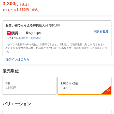
3,300
円
（税込）
1,650
1つあたり
円
（税込）
お買い物でもらえる特典
最大付与率16%
内訳を見る
5
獲得
%
(151pt)
うち4.5%は
利用先・期間限定
ログイン&全額PayPay支払いで獲得できます。原則として税抜金額に対し付与されます。
表示よりも実際の付与数、付与率が少ない場合があります。詳細は内訳からご確認くださ
い。
ログインはこちら
販売単位
1個
1,650円×2個
1,680円
3,300円
お得
バリエーション