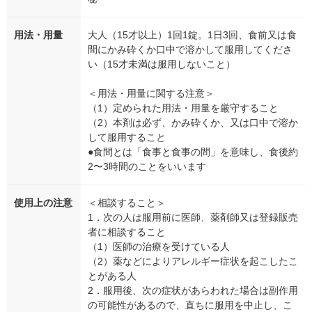
用法・用量
大人（15才以上）1回1錠。1日3回、食前又は食
間にかみ砕くか口中で溶かして服用してくださ
い（15才未満は服用しないこと）
＜用法・用量に関する注意＞
（1）定められた用法・用量を厳守すること
（2）本剤は必ず、かみ砕くか、又は口中で溶か
して服用すること
●食間とは「食事と食事の間」を意味し、食後約
2〜3時間のことをいいます
使用上の注意
＜相談すること＞
1．次の人は服用前に医師、薬剤師又は登録販売
者に相談すること
（1）医師の治療を受けている人
（2）薬などによりアレルギー症状を起こしたこ
とがある人
2．服用後、次の症状があらわれた場合は副作用
の可能性があるので、直ちに服用を中止し、こ