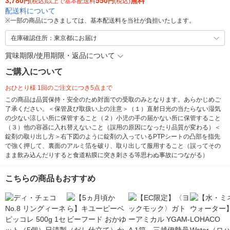
3,780
550
無料
円
(税込)以上で基本配送料
円
(税込)
配送料について
※
一部の商品につきましては、基本配送料を当社が負担いたします。
在庫確認住所：東京都にお届け
賞味期限/使用期限・返品について
ご購入について
おひとり様 1回のご注文につき5点まで
この商品は品質保持・安全のため対面での受取のみとなります。あらかじめご
了承ください。＜保管及び取扱い上の注意＞（１）直射日光の当たらない湿気
の少ない涼しい所に保管すること（２）小児の手の届かない所に保管すること
（３）他の容器に入れ替えないこと（誤用の原因になったり品質が変わる）＜
錠剤の取り出し方＞右下図のように錠剤の入っているPTPシートの凸部を指先
で強く押して、裏面のアルミ箔を破り、取り出して服用すること（誤ってその
まま飲み込んだりすると食道粘膜に突き刺さる等思わぬ事故につながる）
こちらの商品もおすすめ