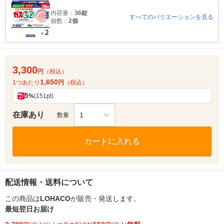
内容量：
36錠
すべてのバリエーションを見る
個数：
2個
3,300
円
（税込）
1,650
1つあたり
円
（税込）
5
%
(151pt)
在庫あり
1
数量
カートに入れる
配送情報・送料について
この商品は
LOHACO
が販売・発送します。
最短翌日お届け