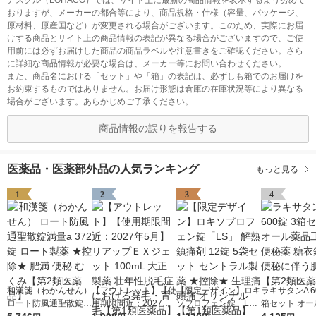
アスクル（LOHACO）では、サイト上に最新の商品情報を表示するよう努めて
おりますが、メーカーの都合等により、商品規格・仕様（容量、パッケージ、
原材料、原産国など）が変更される場合がございます。このため、実際にお届
けする商品とサイト上の商品情報の表記が異なる場合がございますので、ご使
用前には必ずお届けした商品の商品ラベルや注意書きをご確認ください。さら
に詳細な商品情報が必要な場合は、メーカー等にお問い合わせください。
また、商品名における「セット」や「箱」の表記は、必ずしも箱でのお届けを
お約束するものではありません。お届け形態は倉庫の在庫状況等により異なる
場合がございます。あらかじめご了承ください。
商品情報の誤りを報告する
医薬品・医薬部外品の人気ランキング
もっと見る
1
2
3
4
和漢箋（わかんせん）
【アウトレット】【使
【限定デザイン】ロキ
ラキサタンA 6
ロート防風通聖散錠満
用期限間近：2027年5
ソプロフェン錠「L
箱セット オー