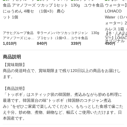
アサヒグループ食品
辛ラーメンバケツカッ
コチジャン 130g
【水・ミネラ
アマノフーズ にゅう
プ 1セット（1個×3）
ユウキ食品
ター】LOHACO
めん 4種セット 1個
1,010
農心
840
339
r（ロハコウォ
490
円
円
円
円
ー）2L ラベル
箱（5本入）
商品説明
シ） オリジナ
【賞味期限】

商品の発送時点で、賞味期限まで残り120日以上の商品をお届けし
ます。

【商品説明】

「トッポギ」はスティック状の韓国餅。煮込みながら炒める料理に
最適です。韓国屋台の味”トッポギ（韓国餅のコチジャン煮込
み）”をぜひご家庭で楽しんでください。もちっとした食感で歯ごた
え十分。炒め物、煮物、鍋物など、幅広くご使用いただけます。日
本国産です。