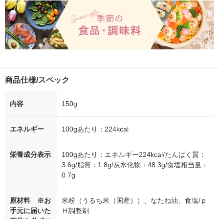
商品仕様/スペック
内容
150g
エネルギー
100gあたり：224kcal
栄養成分表示
100gあたり：エネルギー224kcal/たんぱく質：
3.6g/脂質：1.8g/炭水化物：48.3g/食塩相当量：
0.7g
原材料 ※お
米粉（うるち米（国産））、なたね油、食塩/ｐ
手元に届いた
Ｈ調整剤