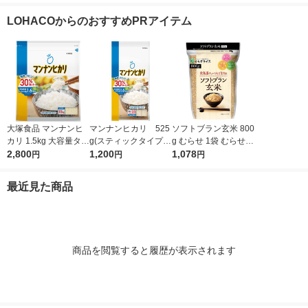
g 1袋 令和7年産 米 木
kg(5kg×2袋) 令和7年
g 1袋 令和7年産 米 木
kg(5kg×2袋) 令和7年
徳神糧 オリジナル
産 米 木徳神糧 送料無
徳神糧 オリジナル
産 米 木徳神糧
LOHACOからのおすすめPRアイテム
料 オリジナル
料 オリジナル
大塚食品 マンナンヒ
マンナンヒカリ 525
ソフトブラン玄米 800
カリ 1.5kg 大容量タイ
g(スティックタイプ)
g むらせ 1袋 むらせラ
プ (通販用)
2,800
1パック（75g×7本
1,200
イス 水洗いなし 浸透
1,078
円
円
円
入） 大塚食品
なしOK
最近見た商品
商品を閲覧すると履歴が表示されます