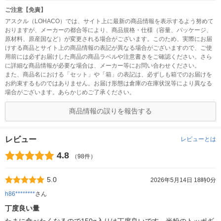
ご注意【免責】
アスクル（LOHACO）では、サイト上に最新の商品情報を表示するよう努めて
おりますが、メーカーの都合等により、商品規格・仕様（容量、パッケージ、
原材料、原産国など）が変更される場合がございます。このため、実際にお届
けする商品とサイト上の商品情報の表記が異なる場合がございますので、ご使
用前には必ずお届けした商品の商品ラベルや注意書きをご確認ください。さら
に詳細な商品情報が必要な場合は、メーカー等にお問い合わせください。
また、商品名における「セット」や「箱」の表記は、必ずしも箱でのお届けを
お約束するものではありません。お届け形態は倉庫の在庫状況等により異なる
場合がございます。あらかじめご了承ください。
商品情報の誤りを報告する
レビュー
レビューとは
4.8
（98件）
5.0
2026年5月14日 18時0分
h86********
さん
丁度良い量