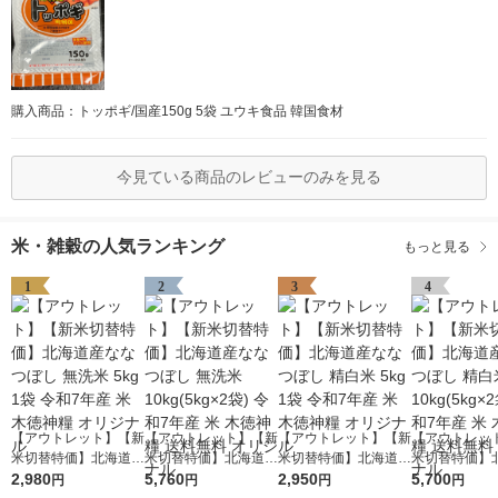
購入商品：トッポギ/国産150g 5袋 ユウキ食品 韓国食材
今見ている商品のレビューのみを見る
米・雑穀の人気ランキング
もっと見る
1
2
3
4
【アウトレット】【新
【アウトレット】【新
【アウトレット】【新
【アウトレッ
米切替特価】北海道産
米切替特価】北海道産
米切替特価】北海道産
米切替特価】
ななつぼし 無洗米 5k
2,980
ななつぼし 無洗米 10
5,760
ななつぼし 精白米 5k
2,950
ななつぼし 精白
5,700
円
円
円
円