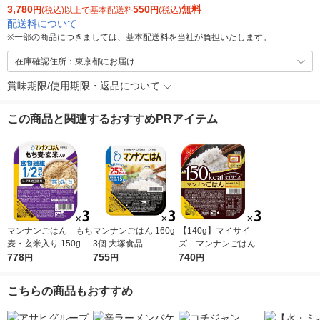
3,780
550
無料
円
(税込)以上で基本配送料
円
(税込)
配送料について
※
一部の商品につきましては、基本配送料を当社が負担いたします。
在庫確認住所：東京都にお届け
賞味期限/使用期限・返品について
この商品と関連するおすすめPRアイテム
マンナンごはん もち
マンナンごはん 160g
【140g】マイサイ
麦・玄米入り 150g 3
3個 大塚食品
ズ マンナンごはん
個 大塚食品
778
755
富山県産コシヒカリ
740
円
円
円
小盛り 150kcal 3
食 大塚食品 パック
こちらの商品もおすすめ
ご飯