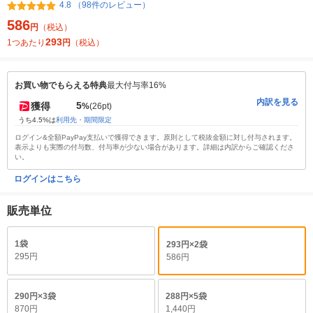
4.8 （98件のレビュー）
586
円
（税込）
293
1つあたり
円
（税込）
お買い物でもらえる特典
最大付与率16%
内訳を見る
5
獲得
%
(26pt)
うち4.5%は
利用先・期間限定
ログイン&全額PayPay支払いで獲得できます。原則として税抜金額に対し付与されます。
表示よりも実際の付与数、付与率が少ない場合があります。詳細は内訳からご確認くださ
い。
ログインはこちら
販売単位
1袋
293円×2袋
295円
586円
290円×3袋
288円×5袋
870円
1,440円