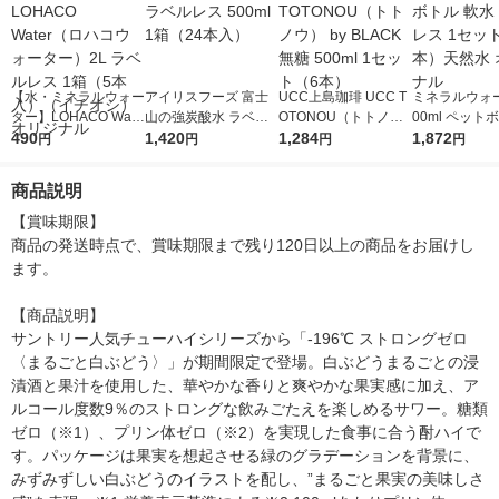
【水・ミネラルウォー
アイリスフーズ 富士
UCC上島珈琲 UCC T
ミネラルウォー
ター】LOHACO Wate
山の強炭酸水 ラベル
OTONOU（トトノ
00ml ペット
r（ロハコウォータ
490
レス 500ml 1箱（24
1,420
ウ） by BLACK無糖 5
1,284
水 ラベルレス
1,872
円
円
円
円
ー）2L ラベルレス 1
本入）
00ml 1セット（6本）
ト（48本）天
箱（5本入）（イチオ
リジナル
商品説明
シ） オリジナル
【賞味期限】

商品の発送時点で、賞味期限まで残り120日以上の商品をお届けし
ます。

【商品説明】

サントリー人気チューハイシリーズから「-196℃ ストロングゼロ
〈まるごと白ぶどう〉」が期間限定で登場。白ぶどうまるごとの浸
漬酒と果汁を使用した、華やかな香りと爽やかな果実感に加え、ア
ルコール度数9％のストロングな飲みごたえを楽しめるサワー。糖類
ゼロ（※1）、プリン体ゼロ（※2）を実現した食事に合う酎ハイで
す。パッケージは果実を想起させる緑のグラデーションを背景に、
みずみずしい白ぶどうのイラストを配し、”まるごと果実の美味しさ