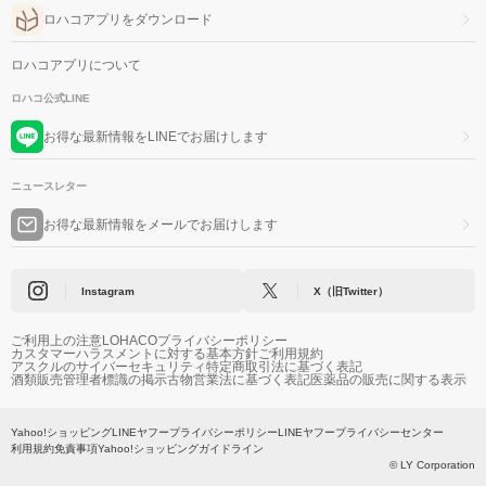
ロハコアプリをダウンロード
ロハコアプリについて
ロハコ公式LINE
お得な最新情報をLINEでお届けします
ニュースレター
お得な最新情報をメールでお届けします
Instagram
X（旧Twitter）
ご利用上の注意
LOHACOプライバシーポリシー
カスタマーハラスメントに対する基本方針
ご利用規約
アスクルのサイバーセキュリティ
特定商取引法に基づく表記
酒類販売管理者標識の掲示
古物営業法に基づく表記
医薬品の販売に関する表示
Yahoo!ショッピング
LINEヤフープライバシーポリシー
LINEヤフープライバシーセンター
利用規約
免責事項
Yahoo!ショッピングガイドライン
© LY Corporation