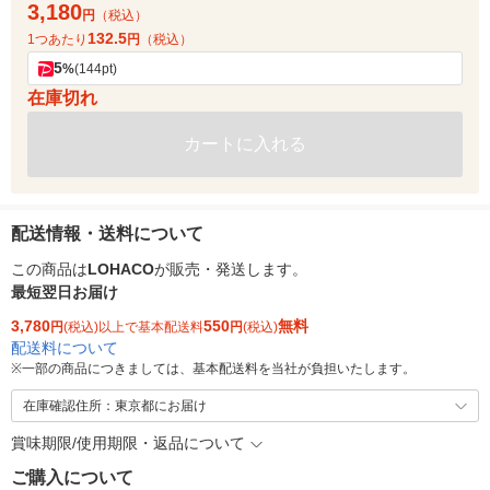
3,180
円
（税込）
132.5
1つあたり
円
（税込）
5
%
(144pt)
在庫切れ
カートに入れる
配送情報・送料について
この商品は
LOHACO
が販売・発送します。
最短翌日お届け
3,780
550
無料
円
(税込)以上で基本配送料
円
(税込)
配送料について
※
一部の商品につきましては、基本配送料を当社が負担いたします。
在庫確認住所：東京都にお届け
賞味期限/使用期限・返品について
ご購入について