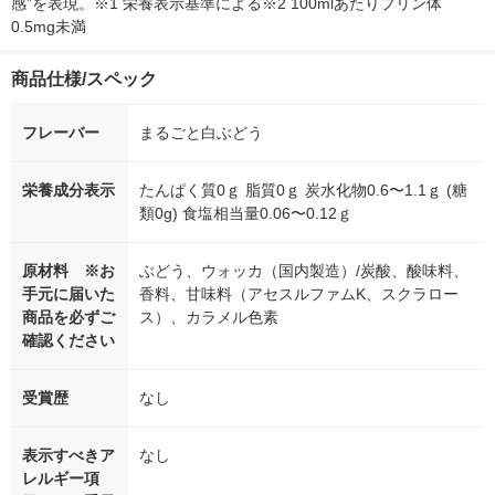
感”を表現。※1 栄養表示基準による※2 100mlあたりプリン体
0.5mg未満
商品仕様/スペック
フレーバー
まるごと白ぶどう
栄養成分表示
たんぱく質0ｇ 脂質0ｇ 炭水化物0.6〜1.1ｇ (糖
類0g) 食塩相当量0.06〜0.12ｇ
原材料 ※お
ぶどう、ウォッカ（国内製造）/炭酸、酸味料、
手元に届いた
香料、甘味料（アセスルファムK、スクラロー
商品を必ずご
ス）、カラメル色素
確認ください
受賞歴
なし
表示すべきア
なし
レルギー項