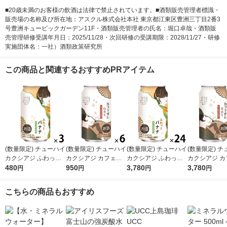
■20歳未満のお客様の飲酒は法律で禁止されています。■酒類販売管理者標識・
販売場の名称及び所在地：アスクル株式会社本社 東京都江東区豊洲三丁目2番3
号豊洲キュービックガーデン11F・酒類販売管理者の氏名：堀口卓哉・酒類販
売管理研修受講年月日：2025/11/28・次回研修の受講期限：2028/11/27・研修
実施団体名：一社）酒類政策研究所
この商品と関連するおすすめPRアイテム
(数量限定) チューハイ
(数量限定) チューハイ
(数量限定) チューハイ
(数量限定) 
カクシアジ ふわっと
カクシアジ カフェオ
カクシアジ ふわっと
カクシアジ カ
バナナ 缶 350ml 3本
480
レ仕立て 缶 350ml 6
950
バナナ 缶 350ml 1ケ
3,780
レ仕立て 缶 35
3,780
円
円
円
円
本
ース(24本)
ケース(24本)
こちらの商品もおすすめ