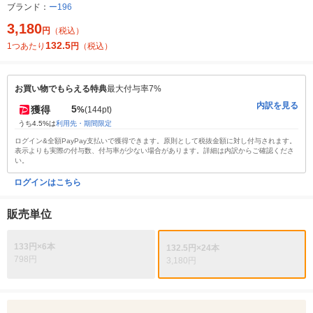
ブランド：
ー196
3,180
円
（税込）
132.5
1つあたり
円
（税込）
お買い物でもらえる特典
最大付与率7%
内訳を見る
5
獲得
%
(144pt)
うち4.5%は
利用先・期間限定
ログイン&全額PayPay支払いで獲得できます。原則として税抜金額に対し付与されます。
表示よりも実際の付与数、付与率が少ない場合があります。詳細は内訳からご確認くださ
い。
ログインはこちら
販売単位
133円×6本
132.5円×24本
798円
3,180円