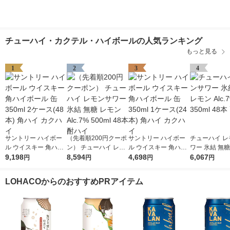
チューハイ・カクテル・ハイボールの人気ランキング
もっと見る
1
2
3
4
サントリー ハイボー
（先着順200円クーポ
サントリー ハイボー
チューハイ レ
ル ウイスキー 角ハイ
ン） チューハイ レモ
ル ウイスキー 角ハイ
ワー 氷結 無糖
ボール 缶 350ml 2ケ
9,198
ンサワー 氷結 無糖 レ
8,594
ボール 缶 350ml 1ケ
4,698
Alc.7% 350m
6,067
円
円
円
円
ース(48本) 角ハイ カ
モン Alc.7% 500ml 48
ース(24本) 角ハイ カ
ハイ
クハイ
本 酎ハイ
クハイ
LOHACOからのおすすめPRアイテム