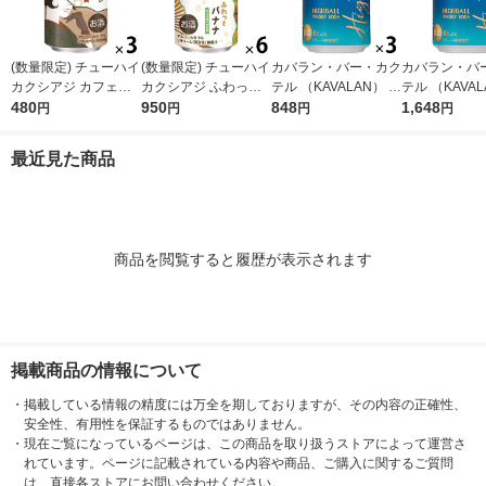
(数量限定) チューハイ
(数量限定) チューハイ
カバラン・バー・カク
カバラン・バ
カクシアジ カフェオ
カクシアジ ふわっと
テル （KAVALAN） ハ
テル （KAVAL
レ仕立て 缶 350ml 3
480
バナナ 缶 350ml 6本
950
イボール 320ml×3本
848
イボール 320m
1,648
円
円
円
円
本
最近見た商品
商品を閲覧すると履歴が表示されます
掲載商品の情報について
・
掲載している情報の精度には万全を期しておりますが、その内容の正確性、
安全性、有用性を保証するものではありません。
・
現在ご覧になっているページは、この商品を取り扱うストアによって運営さ
れています。ページに記載されている内容や商品、ご購入に関するご質問
は、直接各ストアにお問い合わせください。