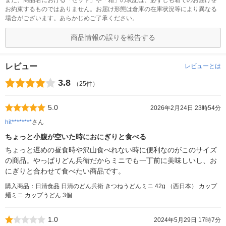
また、商品名における「セット」や「箱」の表記は、必ずしも箱でのお届けを
お約束するものではありません。お届け形態は倉庫の在庫状況等により異なる
場合がございます。あらかじめご了承ください。
商品情報の誤りを報告する
レビュー
レビューとは
3.8
（25件）
5.0
2026年2月24日 23時54分
hit********
さん
ちょっと小腹が空いた時におにぎりと食べる
ちょっと遅めの昼食時や沢山食べれない時に便利なのがこのサイズ
の商品。やっぱりどん兵衛だからミニでも一丁前に美味しいし、お
にぎりと合わせて食べたい商品です。
購入商品：日清食品 日清のどん兵衛 きつねうどんミニ 42g （西日本） カップ
麺ミニ カップうどん 3個
1.0
2024年5月29日 17時7分