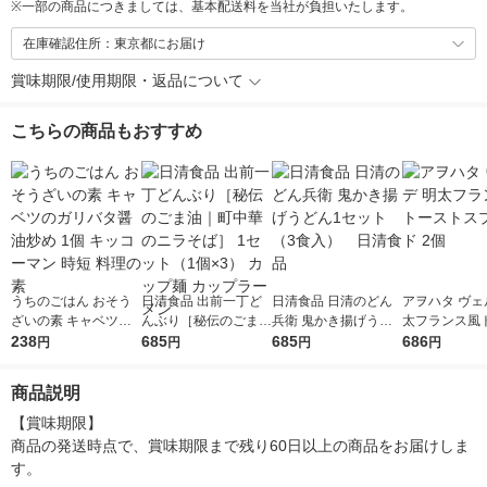
※
一部の商品につきましては、基本配送料を当社が負担いたします。
在庫確認住所：東京都にお届け
賞味期限/使用期限・返品について
こちらの商品もおすすめ
うちのごはん おそう
日清食品 出前一丁ど
日清食品 日清のどん
アヲハタ ヴェ
ざいの素 キャベツの
んぶり［秘伝のごま油
兵衛 鬼かき揚げうど
太フランス風
ガリバタ醤油炒め 1個
238
｜町中華のニラそば］
685
ん1セット（3食入）
685
スプレッド 2
686
円
円
円
円
キッコーマン 時短 料
1セット（1個×3） カ
日清食品
理の素
ップ麺 カップラーメ
商品説明
ン
【賞味期限】

商品の発送時点で、賞味期限まで残り60日以上の商品をお届けしま
す。
