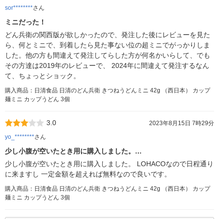
sor********
さん
ミニだった！
どん兵衛の関西版が欲しかったので、発注した後にレビューを見た
ら、何とミニで、到着したら見た事ない位の超ミニでがっかりしま
した。他の方も間違えて発注してらした方が何名かいらして、でも
その方達は2019年のレビューで、 2024年に間違えて発注するなん
て、ちょっとショック。
購入商品：日清食品 日清のどん兵衛 きつねうどんミニ 42g （西日本） カップ
麺ミニ カップうどん 3個
3.0
2023年8月15日 7時29分
yo_********
さん
少し小腹が空いたとき用に購入しました。…
少し小腹が空いたとき用に購入しました。 LOHACOなので日程通り
に来ますし 一定金額を超えれば無料なので良いです。
購入商品：日清食品 日清のどん兵衛 きつねうどんミニ 42g （西日本） カップ
麺ミニ カップうどん 3個