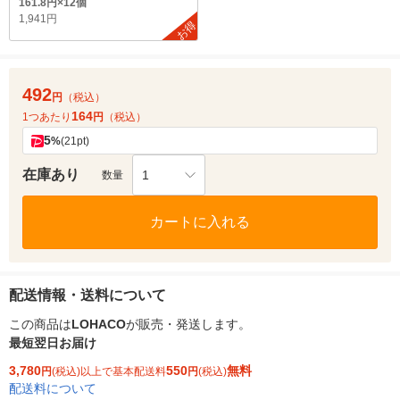
161.8円×12個
1,941円
お得
492
円
（税込）
164
1つあたり
円
（税込）
5
%
(21pt)
在庫あり
1
数量
カートに入れる
配送情報・送料について
この商品は
LOHACO
が販売・発送します。
最短翌日お届け
3,780
550
無料
円
(税込)以上で基本配送料
円
(税込)
配送料について