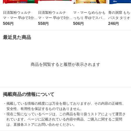
日清製粉ウェルナ
日清製粉ウェルナ
マ・マー なめらかも
青の洞窟 もち
マ・マー 早ゆで3分ス
マ・マー 早ゆで3分ス
っちり 早ゆでスパゲ
パスタ タリオ
パゲティ2/3サイズ1.6
506
パゲティ 1.6mm チャ
558
ティ 2/3サイズ チャッ
506
1袋（150g
246
円
円
円
円
mm チャック付結束タ
ック付結束タイプ (50
ク付結束 400g 1個 日
2分 日清製
イプ （400g） ×1個
0g) ×1個
清製粉ウェルナ パス
ナ
最近見た商品
タ
商品を閲覧すると履歴が表示されます
掲載商品の情報について
・
掲載している情報の精度には万全を期しておりますが、その内容の正確性、
安全性、有用性を保証するものではありません。
・
現在ご覧になっているページは、この商品を取り扱うストアによって運営さ
れています。ページに記載されている内容や商品、ご購入に関するご質問
は、直接各ストアにお問い合わせください。