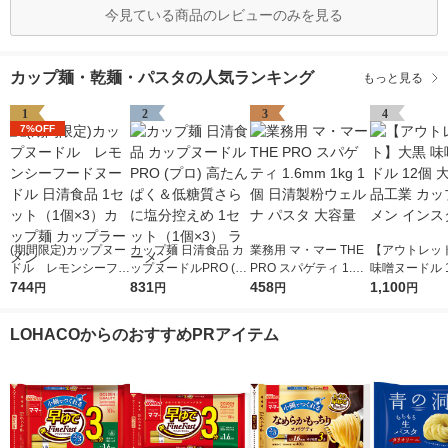
今見ている商品のレビューのみを見る
カップ麺・乾麺・パスタの人気ランキング
もっと見る
1
2
3
4
7%OFF
(期間限定)カップヌー
カップ麺 日清食品 カ
業務用 マ・マー THE
【アウトレッ
ドル レモンシーフー
ップヌードルPRO (プ
PRO スパゲティ 1.6m
味噌ヌードル 1
ドヌードル 日清食品
744
ロ) 高たんぱく＆低糖
831
m 1kg 1個 日清製粉ウ
458
黒食品工業 カ
1,100
円
円
円
円
1セット（1個×3）カ
質さらに塩分控えめ 1
ェルナ パスタ 大容量
ーメン インス
ップ麺 カップラーメ
セット（1個×3） ラー
LOHACOからのおすすめPRアイテム
ン
メン