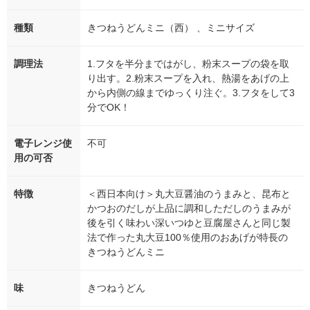
種類
きつねうどんミニ（西） 、ミニサイズ
調理法
1.フタを半分まではがし、粉末スープの袋を取
り出す。2.粉末スープを入れ、熱湯をあげの上
から内側の線までゆっくり注ぐ。3.フタをして3
分でOK！
電子レンジ使
不可
用の可否
特徴
＜西日本向け＞丸大豆醤油のうまみと、昆布と
かつおのだしが上品に調和しただしのうまみが
後を引く味わい深いつゆと豆腐屋さんと同じ製
法で作った丸大豆100％使用のおあげが特長の
きつねうどんミニ
味
きつねうどん