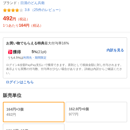
ブランド：
日清のどん兵衛
3.8 （25件のレビュー）
492
円
（税込）
164
1つあたり
円
（税込）
お買い物でもらえる特典
最大付与率16%
内訳を見る
5
獲得
%
(21pt)
うち4.5%は
利用先・期間限定
ログイン&全額PayPay支払いで獲得できます。原則として税抜金額に対し付与されます。
表示よりも実際の付与数、付与率が少ない場合があります。詳細は内訳からご確認くださ
い。
ログインはこちら
販売単位
162.9円×6個
164円×3個
977円
492円