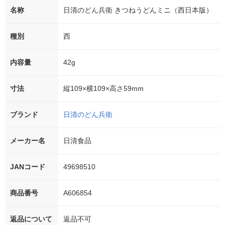
名称
日清のどん兵衛 きつねうどんミニ（西日本版）
種別
西
内容量
42g
寸法
縦109×横109×高さ59mm
ブランド
日清のどん兵衛
メーカー名
日清食品
JANコード
49698510
商品番号
A606854
返品について
返品不可