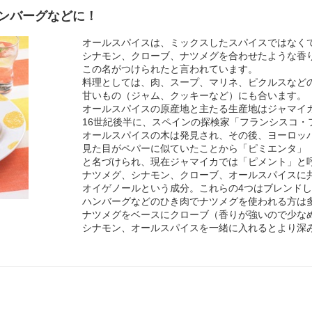
ンバーグなどに！
オールスパイスは、ミックスしたスパイスではなく
シナモン、クローブ、ナツメグを合わせたような香
この名がつけられたと言われています。
料理としては、肉、スープ、マリネ、ピクルスなど
甘いもの（ジャム、クッキーなど）にも合います。
オールスパイスの原産地と主たる生産地はジャマイ
16世紀後半に、スペインの探検家「フランシスコ・
オールスパイスの木は発見され、その後、ヨーロッ
見た目がペパーに似ていたことから「ピミエンタ」（pi
と名づけられ、現在ジャマイカでは「ピメント」と
ナツメグ、シナモン、クローブ、オールスパイスに
オイゲノールという成分。これらの4つはブレンド
ハンバーグなどのひき肉でナツメグを使われる方は
ナツメグをベースにクローブ（香りが強いので少な
シナモン、オールスパイスを一緒に入れるとより深