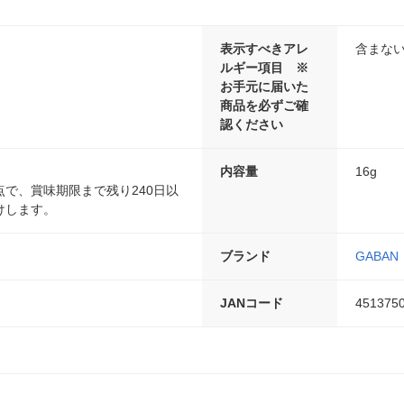
表示すべきアレ
含まな
ルギー項目 ※
お手元に届いた
商品を必ずご確
認ください
内容量
16g
で、賞味期限まで残り240日以
けします。
ブランド
GABAN
JANコード
451375