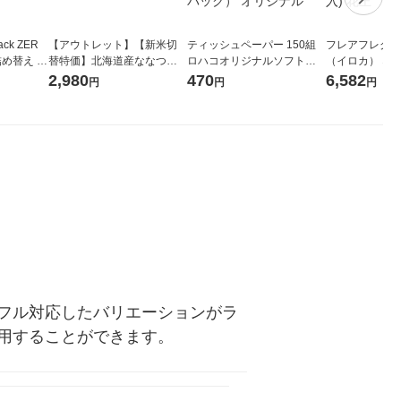
ck ZER
【アウトレット】【新米切
ティッシュペーパー 150組
フレアフレグラン
詰め替え メ
替特価】北海道産ななつぼ
ロハコオリジナルソフトパ
（イロカ） ネ
 1セット
し 無洗米 5kg 1袋 令和7年産
ックティッシュ フィオナ オ
ーの香り 柔軟剤
2,980
470
6,582
円
円
円
 花王
米 木徳神糧 オリジナル
リジナル 1セット（10個：
特大 1200ml
5個入×2パック） オリジナ
入) 花王
ル
フル対応したバリエーションがラ
用することができます。