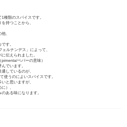
て1種類のスパイスです。
りを持つことから、
の他、
カです。
フェルナンデス」によって、
パに伝えられました。
menta/ペパーの意味）
呼んでいます。
共通しているのが、
して使うのによいスパイスです。
多いと思いますが、
めに）、
みのある味になります。