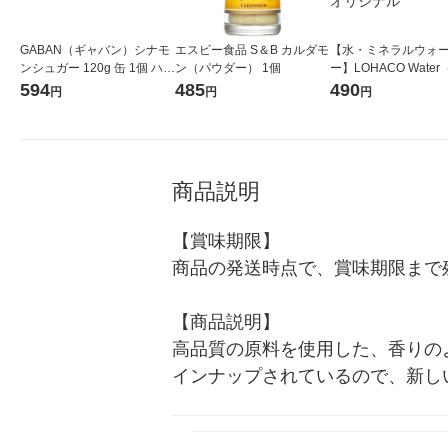
GABAN（ギャバン）シナモ
エスビー食品 S＆B カルダモ
【水・ミネラルウォ
ンシュガー 120g 缶 1個 ハウ
ン（パウダー） 1個
ー】LOHACO Wate
ス食品
コウォーター）2L ラ
594
485
490
円
円
円
ス 1箱（5本入）（イ
シ） オリジナル
商品説明
【賞味期限】

商品の発送時点で、賞味期限まで残
【商品説明】

高品質の原料を使用した、香りの
インナップされているので、新し