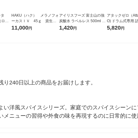
ータ
HAKU（ハク） メラノフォ
アイリスフーズ 富士山の強
アタックゼロ（Atta
r（ロハ
ーカスＩＶ 45ｇ 資生
炭酸水 ラベルレス 500ml 1
O) ドラム式専用 
ベルレ
堂 おまけ付き
箱（24本入）
ガジャンボ 2300g
11,000
1,420
5,820
円
円
円
チオ
（2個入) 洗濯洗剤
り240日以上の商品をお届けします。

よい洋風スパイスシリーズ。家庭でのスパイスシーンに
いメニューの習得や外食の味を再現するのに日常的に使