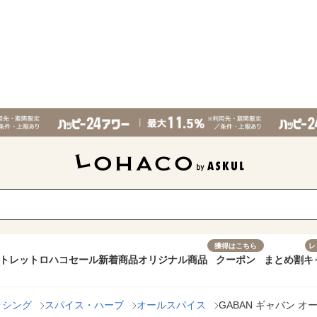
獲得はこちら
レ
トレット
ロハコセール
新着商品
オリジナル商品
クーポン
まとめ割
キ
ッシング
スパイス・ハーブ
オールスパイス
GABAN ギャバン 