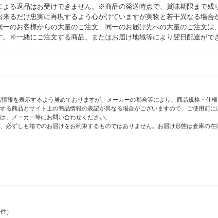
による返品はお受けできません。※商品の発送時点で、賞味期限まで残り
出来るだけ忠実に再現するよう心がけていますが実物と若干異なる場合
同一のお客様からの大量のご注文、同一のお届け先への大量のご注文は
す。※一緒にご注文する商品、またはお届け地域等により翌日配達がで
商品情報を表示するよう努めておりますが、メーカーの都合等により、商品規格・仕
する商品とサイト上の商品情報の表記が異なる場合がございますので、ご使用前に
は、メーカー等にお問い合わせください。
、必ずしも箱でのお届けをお約束するものではありません。お届け形態は倉庫の在
0件）