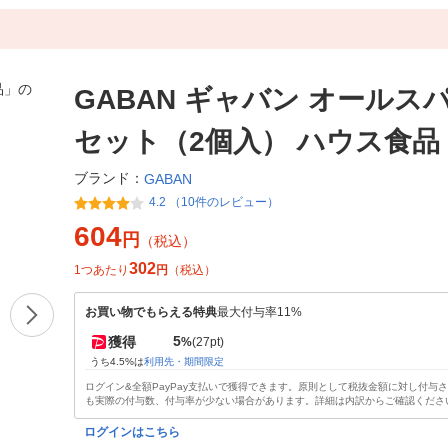
GABAN ギャバン オールスパ
セット（2個入） ハウス食品
ブランド：
GABAN
4.2 （10件のレビュー）
604
円
（税込）
302
1つあたり
円
（税込）
お買い物でもらえる特典
最大付与率11%
5
獲得
%
(27pt)
うち4.5%は
利用先・期間限定
ログイン&全額PayPay支払いで獲得できます。原則として税抜金額に対し付与
も実際の付与数、付与率が少ない場合があります。詳細は内訳からご確認くださ
ログインはこちら