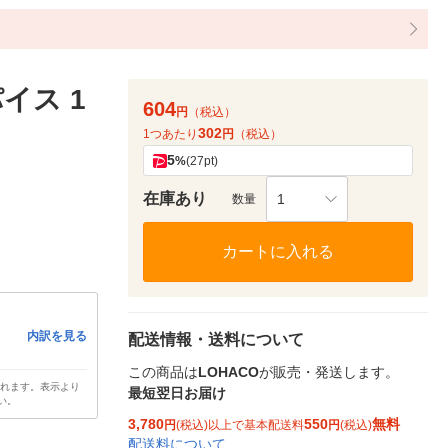
イス 1
604
円
（税込）
302
1つあたり
円
（税込）
5
%
(27pt)
在庫あり
1
数量
カートに入れる
内訳を見る
配送情報・送料について
この商品は
LOHACO
が販売・発送します。
されます。表示より
最短翌日お届け
い。
3,780
550
無料
円
(税込)以上で基本配送料
円
(税込)
配送料について