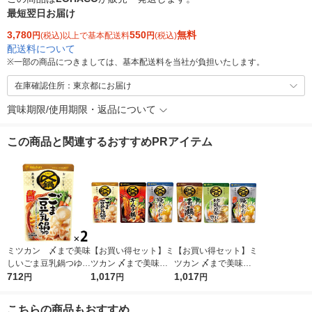
最短翌日お届け
3,780
550
無料
円
(税込)以上で基本配送料
円
(税込)
配送料について
※
一部の商品につきましては、基本配送料を当社が負担いたします。
在庫確認住所：東京都にお届け
賞味期限/使用期限・返品について
この商品と関連するおすすめPRアイテム
ミツカン 〆まで美味
【お買い得セット】ミ
【お買い得セット】ミ
しいごま豆乳鍋つゆ
ツカン 〆まで美味し
ツカン 〆まで美味し
ストレート 750g＜
712
い鍋つゆ3種セット
1,017
い鍋つゆ3種セット
1,017
円
円
円
3〜4人前＞ 1セット
（ごま豆乳鍋つゆ、キ
（寄せ鍋、地鶏昆布だ
（2個）
ムチ鍋つゆ、焼あごだ
し、焼あごだし）
こちらの商品もおすすめ