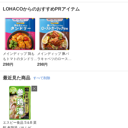
100g 1セット（2個）
ト（2個）
中華惣菜（イチオシ）
LOHACOからのおすすめPRアイテム
メインディップ 鶏も
メインディップ 豚バ
もトマトのタンドリー
ラキャベツのロースト
1個（2〜3人前） (冷
298
ガーリック炒め 1個
298
円
円
凍ストックしてお肉に
（2〜3人前） 冷凍ス
しみ込む調味料) 時短
トックしてお肉にしみ
最近見た商品
すべて削除
大塚食品
込む調味料 時短 大
塚食品
エスビー食品 S＆B 菜
お気に入りに
登録しました
館 参鶏湯（サムゲタ