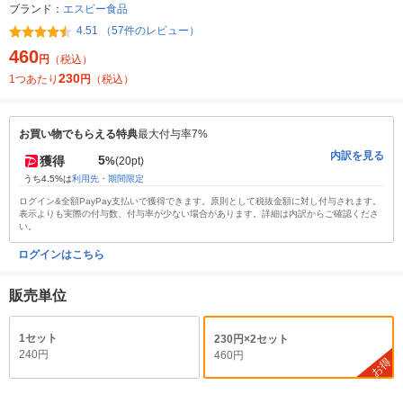
ブランド：
エスビー食品
4.51 （57件のレビュー）
460
円
（税込）
230
1つあたり
円
（税込）
お買い物でもらえる特典
最大付与率7%
内訳を見る
5
獲得
%
(20pt)
うち4.5%は
利用先・期間限定
ログイン&全額PayPay支払いで獲得できます。原則として税抜金額に対し付与されます。
表示よりも実際の付与数、付与率が少ない場合があります。詳細は内訳からご確認くださ
い。
ログインはこちら
販売単位
1セット
230円×2セット
240円
460円
お得