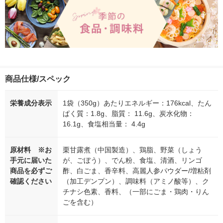
商品仕様/スペック
栄養成分表示
1袋（350g）あたりエネルギー：176kcal、たん
ぱく質：1.8g、脂質： 11.6g、炭水化物：
16.1g、食塩相当量： 4.4g
原材料 ※お
栗甘露煮（中国製造）、鶏脂、野菜（しょう
手元に届いた
が、ごぼう）、でん粉、食塩、清酒、リンゴ
商品を必ずご
酢、白ごま、香辛料、高麗人参パウダー/増粘剤
確認ください
（加工デンプン）、調味料（アミノ酸等）、ク
チナシ色素、香料、（一部にごま・鶏肉・りん
ごを含む）