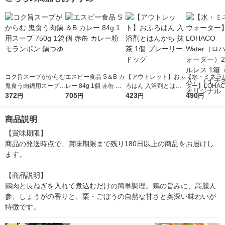
し鍋つゆ）
コク旨スープがからむ
エスビー食品 S＆B カ
【アウトレット】おふ
【水・ミネラ
鬼食う肉鍋用スープ 7
レー 84g 1個 赤缶 カ
ろはん 入浴剤とはん
ター】LOHACO
50g 1袋 モランボン
372
レー粉
705
かち 抹茶 1個 プレー
423
r（ロハコウォ
490
円
円
円
円
鍋つゆ
リードッグ
ー）2L ラベル
箱（5本入）
商品説明
シ） オリジナ
【賞味期限】

商品の発送時点で、賞味期限まで残り180日以上の商品をお届けし
ます。

【商品説明】

鶏肉と長ねぎを入れて煮込むだけの簡単調理。鶏の旨みに、高麗人
参、しょうがの香りと、栗・ごぼうの自然な甘さと奥深い味わいが
特徴です。