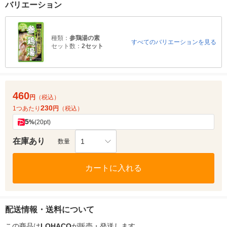
バリエーション
種類：
参鶏湯の素
すべてのバリエーションを見る
セット数：
2セット
460
円
（税込）
230
1つあたり
円
（税込）
5
%
(20pt)
在庫あり
1
数量
カートに入れる
配送情報・送料について
この商品は
LOHACO
が販売・発送します。