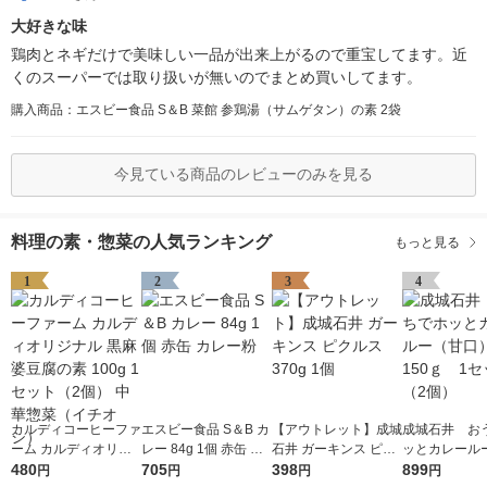
大好きな味
鶏肉とネギだけで美味しい一品が出来上がるので重宝してます。近
くのスーパーでは取り扱いが無いのでまとめ買いしてます。
購入商品：エスビー食品 S＆B 菜館 参鶏湯（サムゲタン）の素 2袋
今見ている商品のレビューのみを見る
料理の素・惣菜の人気ランキング
もっと見る
1
2
3
4
カルディコーヒーファ
エスビー食品 S＆B カ
【アウトレット】成城
成城石井 お
ーム カルディオリジ
レー 84g 1個 赤缶 カ
石井 ガーキンス ピク
ッとカレール
ナル 黒麻婆豆腐の素
480
レー粉
705
ルス 370g 1個
398
口） 150ｇ
899
円
円
円
円